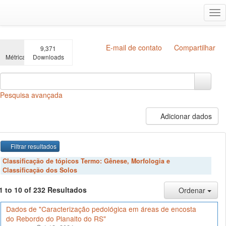
Ir
Alt
para
na
o
conteúdo
principal
E-mail de contato
Compartilhar
9,371
Métricas
Downloads
Pesquisa avançada
Adicionar dados
Filtrar resultados
Classificação de tópicos Termo:
Gênese, Morfologia e
Classificação dos Solos
1 to 10 of 232 Resultados
Ordenar
Dados de "Caracterização pedológica em áreas de encosta
do Rebordo do Planalto do RS"