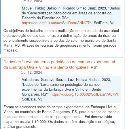
Oct 12, 2024
Miguel, Pablo; Dalmolin, Ricardo Simão Diniz, 2023, "Dados
de "Caracterização pedológica em áreas de encosta do
Rebordo do Planalto do RS"",
https://doi.org/10.60502/SoilData/ANNOT6
, SoilData, V3
Os objetivos do trabalho foram a realização de um estudo do uso atual
e da evolução do uso das terras e a delimitação de áreas de risco ou
potencialmente susceptíveis a perdas de solo, no município de Santa
Maria, RS. Através de técnicas de geoprocessamento. foram gerados
mapas d...
Dados de "Levantamento pedológico do campo experimental
da Embrapa Uva e Vinho em Bento Gonçalves, RS"
Oct 12, 2024
Valladares, Gustavo Souza; Luz, Naíssa Batista, 2023,
"Dados de "Levantamento pedológico do campo
experimental da Embrapa Uva e Vinho em Bento
Gonçalves, RS"",
https://doi.org/10.60502/SoilData/7AL7MI
,
SoilData, V3
Foram selecionados solos do campo experimental da Embrapa Uva e
Vinho, no município de Bento Gonçalves, RS, para o planos de manejo
e zoneamento ambiental do campo experimental. Foi desenvolvido
mapa, na escala 1:10.000. Os dados contêm, descrição morfológica,
análise granulométr...