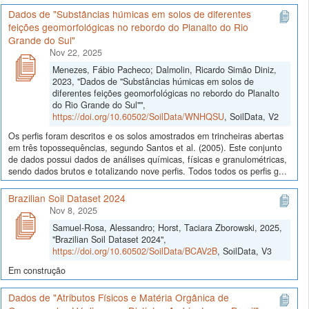
Dados de "Substâncias húmicas em solos de diferentes
feições geomorfológicas no rebordo do Planalto do Rio
Grande do Sul"
Nov 22, 2025
Menezes, Fábio Pacheco; Dalmolin, Ricardo Simão Diniz,
2023, "Dados de "Substâncias húmicas em solos de
diferentes feições geomorfológicas no rebordo do Planalto
do Rio Grande do Sul"",
https://doi.org/10.60502/SoilData/WNHQSU
, SoilData, V2
Os perfis foram descritos e os solos amostrados em trincheiras abertas
em três topossequências, segundo Santos et al. (2005). Este conjunto
de dados possui dados de análises químicas, físicas e granulométricas,
sendo dados brutos e totalizando nove perfis. Todos todos os perfis g...
Brazilian Soil Dataset 2024
Nov 8, 2025
Samuel-Rosa, Alessandro; Horst, Taciara Zborowski, 2025,
"Brazilian Soil Dataset 2024",
https://doi.org/10.60502/SoilData/BCAV2B
, SoilData, V3
Em construção
Dados de "Atributos Físicos e Matéria Orgânica de