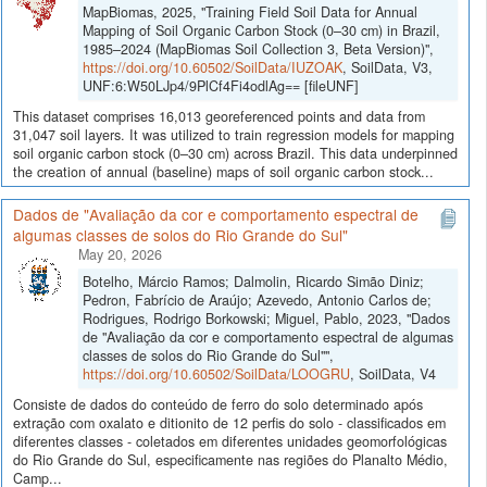
MapBiomas, 2025, "Training Field Soil Data for Annual
Mapping of Soil Organic Carbon Stock (0–30 cm) in Brazil,
1985–2024 (MapBiomas Soil Collection 3, Beta Version)",
https://doi.org/10.60502/SoilData/IUZOAK
, SoilData, V3,
UNF:6:W50LJp4/9PlCf4Fi4odlAg== [fileUNF]
This dataset comprises 16,013 georeferenced points and data from
31,047 soil layers. It was utilized to train regression models for mapping
soil organic carbon stock (0–30 cm) across Brazil. This data underpinned
the creation of annual (baseline) maps of soil organic carbon stock...
Dados de "Avaliação da cor e comportamento espectral de
algumas classes de solos do Rio Grande do Sul"
May 20, 2026
Botelho, Márcio Ramos; Dalmolin, Ricardo Simão Diniz;
Pedron, Fabrício de Araújo; Azevedo, Antonio Carlos de;
Rodrigues, Rodrigo Borkowski; Miguel, Pablo, 2023, "Dados
de "Avaliação da cor e comportamento espectral de algumas
classes de solos do Rio Grande do Sul"",
https://doi.org/10.60502/SoilData/LOOGRU
, SoilData, V4
Consiste de dados do conteúdo de ferro do solo determinado após
extração com oxalato e ditionito de 12 perfis do solo - classificados em
diferentes classes - coletados em diferentes unidades geomorfológicas
do Rio Grande do Sul, especificamente nas regiões do Planalto Médio,
Camp...