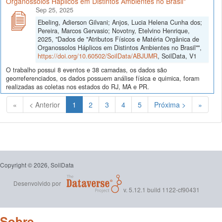
Organossolos Háplicos em Distintos Ambientes no Brasil"
Sep 25, 2025
Ebeling, Adierson Gilvani; Anjos, Lucia Helena Cunha dos;
Pereira, Marcos Gervasio; Novotny, Etelvino Henrique,
2025, "Dados de "Atributos Físicos e Matéria Orgânica de
Organossolos Háplicos em Distintos Ambientes no Brasil"",
https://doi.org/10.60502/SoilData/ABJUMR
, SoilData, V1
O trabalho possui 8 eventos e 38 camadas, os dados são
georreferenciados, os dados possuem análise física e quimica, foram
realizadas as coletas nos estados do RJ, MA e PR.
(Atual)
«
< Anterior
1
2
3
4
5
Próxima >
»
Copyright © 2026, SoilData
Desenvolvido por
v. 5.12.1 build 1122-cf90431
Sobre