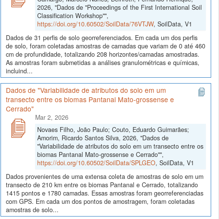
2026, "Dados de "Proceedings of the First International Soil
Classification Workshop"",
https://doi.org/10.60502/SoilData/76VTJW
, SoilData, V1
Dados de 31 perfis de solo georreferenciados. Em cada um dos perfis
de solo, foram coletadas amostras de camadas que variam de 0 até 460
cm de profundidade, totalizando 208 horizontes/camadas amostradas.
As amostras foram submetidas a análises granulométricas e químicas,
incluind...
Dados de "Variabilidade de atributos do solo em um
transecto entre os biomas Pantanal Mato-grossense e
Cerrado"
Mar 2, 2026
Novaes Filho, João Paulo; Couto, Eduardo Guimarães;
Amorim, Ricardo Santos Silva, 2026, "Dados de
"Variabilidade de atributos do solo em um transecto entre os
biomas Pantanal Mato-grossense e Cerrado"",
https://doi.org/10.60502/SoilData/SPLGEO
, SoilData, V1
Dados provenientes de uma extensa coleta de amostras de solo em um
transecto de 210 km entre os biomas Pantanal e Cerrado, totalizando
1415 pontos e 1780 camadas. Essas amostras foram georreferenciadas
com GPS. Em cada um dos pontos de amostragem, foram coletadas
amostras de solo...