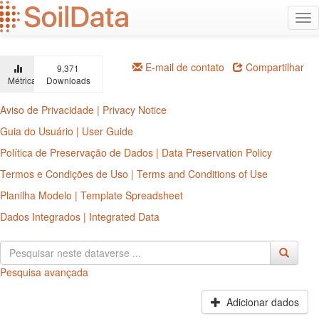
Ir
Alt
para
na
o
conteúdo
principal
E-mail de contato
Compartilhar
9,371
Métricas
Downloads
Aviso de Privacidade | Privacy Notice
Guia do Usuário | User Guide
Política de Preservação de Dados | Data Preservation Policy
Termos e Condições de Uso | Terms and Conditions of Use
Planilha Modelo | Template Spreadsheet
Dados Integrados | Integrated Data
Pesquisa avançada
Adicionar dados