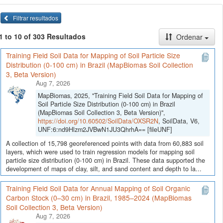
Filtrar resultados
1 to 10 of 303 Resultados
Ordenar
Training Field Soil Data for Mapping of Soil Particle Size
Distribution (0-100 cm) in Brazil (MapBiomas Soil Collection
3, Beta Version)
Aug 7, 2026
MapBiomas, 2025, "Training Field Soil Data for Mapping of
Soil Particle Size Distribution (0-100 cm) in Brazil
(MapBiomas Soil Collection 3, Beta Version)",
https://doi.org/10.60502/SoilData/OXSR2N
, SoilData, V6,
UNF:6:nd9Hlzm2JVBwN1JU3QhrhA== [fileUNF]
A collection of 15,798 georeferenced points with data from 60,883 soil
layers, which were used to train regression models for mapping soil
particle size distribution (0-100 cm) in Brazil. These data supported the
development of maps of clay, silt, and sand content and depth to la...
Training Field Soil Data for Annual Mapping of Soil Organic
Carbon Stock (0–30 cm) in Brazil, 1985–2024 (MapBiomas
Soil Collection 3, Beta Version)
Aug 7, 2026