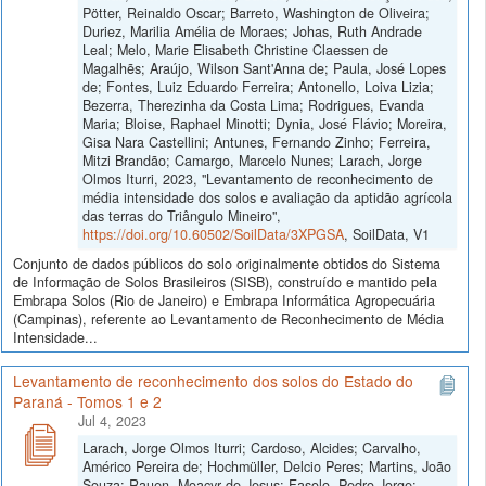
Pötter, Reinaldo Oscar; Barreto, Washington de Oliveira;
Duriez, Marilia Amélia de Moraes; Johas, Ruth Andrade
Leal; Melo, Marie Elisabeth Christine Claessen de
Magalhẽs; Araújo, Wilson Sant'Anna de; Paula, José Lopes
de; Fontes, Luiz Eduardo Ferreira; Antonello, Loiva Lizia;
Bezerra, Therezinha da Costa Lima; Rodrigues, Evanda
Maria; Bloise, Raphael Minotti; Dynia, José Flávio; Moreira,
Gisa Nara Castellini; Antunes, Fernando Zinho; Ferreira,
Mitzi Brandão; Camargo, Marcelo Nunes; Larach, Jorge
Olmos Iturri, 2023, "Levantamento de reconhecimento de
média intensidade dos solos e avaliação da aptidão agrícola
das terras do Triângulo Mineiro",
https://doi.org/10.60502/SoilData/3XPGSA
, SoilData, V1
Conjunto de dados públicos do solo originalmente obtidos do Sistema
de Informação de Solos Brasileiros (SISB), construído e mantido pela
Embrapa Solos (Rio de Janeiro) e Embrapa Informática Agropecuária
(Campinas), referente ao Levantamento de Reconhecimento de Média
Intensidade...
Levantamento de reconhecimento dos solos do Estado do
Paraná - Tomos 1 e 2
Jul 4, 2023
Larach, Jorge Olmos Iturri; Cardoso, Alcides; Carvalho,
Américo Pereira de; Hochmüller, Delcio Peres; Martins, João
Souza; Rauen, Moacyr de Jesus; Fasolo, Pedro Jorge;