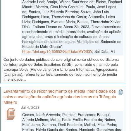
Andrade Leal; Araújo, Wilson Sant'Anna de; Bloise, Raphael
Minotti; Moreira, Gisa Nara Castellini; Paula, José Lopes
de; Fontes, Luiz Eduardo Ferreira; Souza, João Luis
Rodrigues; Lima, Therezinha da Costa; Antonello, Loiva
Lizia; Rodrigues, Evandra Maria; Bastos, Therezinha Xavier;
Diniz, Tatiana Deane de Abreu Sá, 2023, "Levantamento de
reconhecimento de média intensidade, avaliação de aptidão
agrícola das terras e indicação de culturas em áreas
homogêneas de solos de alguns Municípios do Sudoeste do
Estado de Mato Grosso",
https://doi.org/10.60502/SoilData/MY0S3Y
, SoilData, V1
Conjunto de dados públicos do solo originalmente obtidos do Sistema
de Informação de Solos Brasileiros (SISB), construído e mantido pela
Embrapa Solos (Rio de Janeiro) e Embrapa Informática Agropecuária
(Campinas), referente ao levantamento de reconhecimento de média
intensidade...
Levantamento de reconhecimento de média intensidade dos
solos e avaliação da aptidão agrícola das terras do Triângulo
Mineiro
Jul 4, 2023
Gomes, Idarê Azevedo; Palmieri, Francesco; Baruqui,
Alfredo Melhem; Motta, Paulo Emílio Ferreira da; Naime,
Eubi Jorne; Santana, Derli Prudente; Mothci, Elias Pedro;
Freitas, Flávio Garcia de; Santos, Humberto Gonçalves dos;