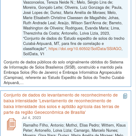
Vasconcelos, Tereza Neide N.; Melo, Sérgio Lins de;
Moreira, Gonçalo Leite; Oliveira, Luiz Gonzaga de; Paula,
José Lopes de; Duriez, Maria Amélia de Moraes; Melo,
Marie Elisabeth Christine Claessen de Magalhẽs; Johas,
Ruth Andrade Leal; Araújo, Wilson Sant'Anna de; Barreto,
Washington de Oliveira; Rodrigues, Evanda Maria; Lima,
Therezinha da Costa; Antonello, Loiva Lizia, 2023,
"Conjunto de dados do 'Estudo expedito de solos do trecho
Cuiabá-Aripuanã, MT, para fins de correlação e
classificação'",
https://doi.org/10.60502/SoilData/SSIAGO
,
SoilData, V1
Conjunto de dados públicos do solo originalmente obtidos do Sistema
de Informação de Solos Brasileiros (SISB), construído e mantido pela
Embrapa Solos (Rio de Janeiro) e Embrapa Informática Agropecuária
(Campinas), referente ao 'Estudo Expedito de Solos do Trecho Cuiabá-
Aripuanã,...
Conjunto de dados do levantamento de reconhecimento de
baixa intensidade 'Levantamento de reconhecimento de
baixa intensidade dos solos e aptidão agrícola das terras de
parte da região Geoeconômica de Brasília'
Jul 4, 2023
Ramalho Filho, Antonio; Mothci, Elias Pedro; Wittern, Klaus
Peter; Antonello, Loiva Lizia; Camargo, Marcelo Nunes;
Moreira, Gisa Nara; Duriez, Maria Amélia de Moraes; Melo,