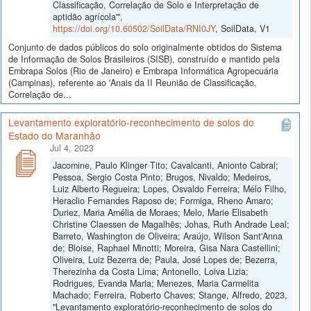
Classificação, Correlação de Solo e Interpretação de
aptidão agrícola'",
https://doi.org/10.60502/SoilData/RNI0JY
, SoilData, V1
Conjunto de dados públicos do solo originalmente obtidos do Sistema
de Informação de Solos Brasileiros (SISB), construído e mantido pela
Embrapa Solos (Rio de Janeiro) e Embrapa Informática Agropecuária
(Campinas), referente ao 'Anais da II Reunião de Classificação,
Correlação de...
Levantamento exploratório-reconhecimento de solos do
Estado do Maranhão
Jul 4, 2023
Jacomine, Paulo Klinger Tito; Cavalcanti, Anionto Cabral;
Pessoa, Sergio Costa Pinto; Brugos, Nivaldo; Medeiros,
Luiz Alberto Regueira; Lopes, Osvaldo Ferreira; Mélo Filho,
Heraclio Fernandes Raposo de; Formiga, Rheno Amaro;
Duriez, Maria Amélia de Moraes; Melo, Marie Elisabeth
Christine Claessen de Magalhẽs; Johas, Ruth Andrade Leal;
Barreto, Washington de Oliveira; Araújo, Wilson Sant'Anna
de; Bloise, Raphael Minotti; Moreira, Gisa Nara Castellini;
Oliveira, Luiz Bezerra de; Paula, José Lopes de; Bezerra,
Therezinha da Costa Lima; Antonello, Loiva Lizia;
Rodrigues, Evanda Maria; Menezes, Maria Carmelita
Machado; Ferreira, Roberto Chaves; Stange, Alfredo, 2023,
"Levantamento exploratório-reconhecimento de solos do