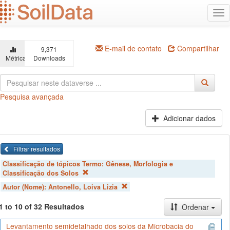
Ir
Alt
para
na
o
conteúdo
principal
E-mail de contato
Compartilhar
9,371
Métricas
Downloads
Pesquisa avançada
Adicionar dados
Filtrar resultados
Classificação de tópicos Termo:
Gênese, Morfologia e
Classificação dos Solos
Autor (Nome):
Antonello, Loiva Lizia
1 to 10 of 32 Resultados
Ordenar
Levantamento semidetalhado dos solos da Microbacia do