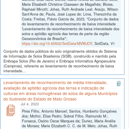
Marie Elisabeth Christine Claessen de Magalhẽs; Bloise,
Raphael Minotti; Johas, Ruth Andrade Leal; Araújo, Wilson
Sant'Anna de; Paula, José Lopes de; Lima, Therezinha da
Costa; Freitas, Flávio Garcia de, 2023, "Conjunto de dados
do levantamento de reconhecimento de baixa intensidade
'Levantamento de reconhecimento de baixa intensidade dos
solos e aptidão agrícola das terras de parte da região
Geoeconômica de Brasília'",
https://doi.org/10.60502/SoilData/MVWJOY
, SoilData, V1
Conjunto de dados públicos do solo originalmente obtidos do Sistema
de Informação de Solos Brasileiros (SISB), construído e mantido pela
Embrapa Solos (Rio de Janeiro) e Embrapa Informática Agropecuária
(Campinas), referente ao levantamento de reconhecimento de baixa
intensidade...
Levantamento de reconhecimento de média intensidade,
avaliação de aptidão agrícola das terras e indicação de
culturas em áreas homogêneas de solos de alguns Municípios
do Sudoeste do Estado de Mato Grosso
Jul 4, 2023
Pires Filho, Antonio Manoel; Santos, Humberto Gonçalves
dos; Mothci, Elias Pedro; Sobral Filho, Raimundo M.;
Fonseca, Osório Oscar Marques da; Duriez, Maria Amélia
de Moraes; Marie Elizabeth C. C. de M. Melo; Johas, Ruth