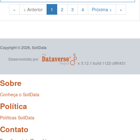
(Atual)
«
< Anterior
1
2
3
4
Próxima >
»
Copyright © 2026, SoilData
Desenvolvido por
v. 5.12.1 build 1122-cf90431
Sobre
Conheça o SoilData
Política
Políticas SoilData
Contato