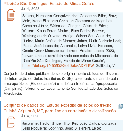
Ribeirão São Domingos, Estado de Minas Gerais
Jul 4, 2023
Santos, Humberto Gonçalves dos; Calderano Filho, Braz;
Melo, Marie Elisabeth Christine Claessen de Magalhẽs;
Carvalho Júnior, Waldir de; Chagas, César da Silva;
Wittern, Klaus Peter; Mothci, Elias Pedro; Barreto,
Washington de Oliveira; Araújo, Wilson Sant'Anna de;
Duriez, Maria Amélia de Moraes; Johas, Ruth Andrade Leal;
Paula, José Lopes de; Antonello, Loiva Lizia; Fonseca,
Osório Oscar Marques da; Lemos, Aroaldo Lopes, 2023,
"Levantamento semidetalhado dos solos da Microbacia do
Ribeirão São Domingos, Estado de Minas Gerais",
https://doi.org/10.60502/SoilData/ADPFKW
, SoilData, V1
Conjunto de dados públicos do solo originalmente obtidos do Sistema
de Informação de Solos Brasileiros (SISB), construído e mantido pela
Embrapa Solos (Rio de Janeiro) e Embrapa Informática Agropecuária
(Campinas), referente ao 'Levantamento Semidetalhado dos Solos da
Microbacia...
Conjunto de dados do 'Estudo expedito de solos do trecho
Cuiabá-Aripuanã, MT, para fins de correlação e classificação'
Jul 4, 2023
Jacomine, Paulo Klinger Tito; Ker, João Carlos; Gonzaga,
Lelis Nogueira; Sobrinho, João B. Pereira Leite;