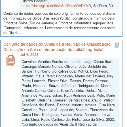
Distrito Federal'",
https://doi.org/10.60502/SoilData/OAPKMD
, SoilData, V1
Conjunto de dados públicos do solo originalmente obtidos do Sistema
de Informação de Solos Brasileiros (SISB), construído e mantido pela
Embrapa Solos (Rio de Janeiro) e Embrapa Informática Agropecuária
(Campinas), referente ao 'Levantamento de reconhecimento dos solos
do Distrit...
Conjunto de dados do 'Anais da II Reunião de Classificação,
Correlação de Solo e Interpretação de aptidão agrícola'
Jul 4, 2023
Carvalho, Américo Pereira de; Larach, Jorge Olmos Iturri;
Camargo, Marcelo Nunes; Oliveira, João Bertoldo de;
Santos, Humberto Gonçalves dos; Mothci, Elias Pedro;
Wittern, Klaus Peter; Conceição, Mauro da; Tavares, Ney
Pinto; Louzada, Eliezer Silva; Ramos, Doracy Pessoa;
Prado, Helio do; Souza, João Luiz Rodrigues de; Moniz,
Antonio Carlos; Célio L. F. de Almeida; Duriez, Maria
Amélia de Moraes; Johas, Ruth Andrade Leal; Melo, Marie
Elisabeth Christine Claessen de Magalhẽs; Araújo, Wilson
Sant'Anna de; Bloise, Raphael Minotti; Moreira, Gisa Nara
Castellini; Paula, José Lopes de; Bezerra, Therezinha da
Costa Lima; Rodrigues, Evanda Maria; Antonello, Loiva
Lizia; Lima, Paulo Cardoso de; Pinto, José da Silva, 2023,
"Conjunto de dados do 'Anais da II Reunião de