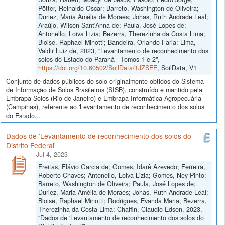
Pötter, Reinaldo Oscar; Barreto, Washington de Oliveira;
Duriez, Maria Amélia de Moraes; Johas, Ruth Andrade Leal;
Araújo, Wilson Sant'Anna de; Paula, José Lopes de;
Antonello, Loiva Lizia; Bezerra, Therezinha da Costa Lima;
Bloise, Raphael Minotti; Bandeira, Orlando Faria; Lima,
Valdir Luiz de, 2023, "Levantamento de reconhecimento dos
solos do Estado do Paraná - Tomos 1 e 2",
https://doi.org/10.60502/SoilData/1JZSEE
, SoilData, V1
Conjunto de dados públicos do solo originalmente obtidos do Sistema
de Informação de Solos Brasileiros (SISB), construído e mantido pela
Embrapa Solos (Rio de Janeiro) e Embrapa Informática Agropecuária
(Campinas), referente ao 'Levantamento de reconhecimento dos solos
do Estado...
Dados de 'Levantamento de reconhecimento dos solos do
Distrito Federal'
Jul 4, 2023
Freitas, Flávio Garcia de; Gomes, Idarê Azevedo; Ferreira,
Roberto Chaves; Antonello, Loiva Lizia; Gomes, Ney Pinto;
Barreto, Washington de Oliveira; Paula, José Lopes de;
Duriez, Maria Amélia de Moraes; Johas, Ruth Andrade Leal;
Bloise, Raphael Minotti; Rodrigues, Evanda Maria; Bezerra,
Therezinha da Costa Lima; Chaffin, Claudio Edson, 2023,
"Dados de 'Levantamento de reconhecimento dos solos do