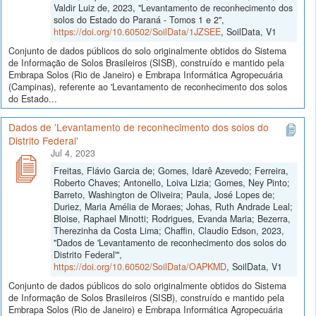
Valdir Luiz de, 2023, "Levantamento de reconhecimento dos
solos do Estado do Paraná - Tomos 1 e 2",
https://doi.org/10.60502/SoilData/1JZSEE
, SoilData, V1
Conjunto de dados públicos do solo originalmente obtidos do Sistema
de Informação de Solos Brasileiros (SISB), construído e mantido pela
Embrapa Solos (Rio de Janeiro) e Embrapa Informática Agropecuária
(Campinas), referente ao 'Levantamento de reconhecimento dos solos
do Estado...
Dados de 'Levantamento de reconhecimento dos solos do
Distrito Federal'
Jul 4, 2023
Freitas, Flávio Garcia de; Gomes, Idarê Azevedo; Ferreira,
Roberto Chaves; Antonello, Loiva Lizia; Gomes, Ney Pinto;
Barreto, Washington de Oliveira; Paula, José Lopes de;
Duriez, Maria Amélia de Moraes; Johas, Ruth Andrade Leal;
Bloise, Raphael Minotti; Rodrigues, Evanda Maria; Bezerra,
Therezinha da Costa Lima; Chaffin, Claudio Edson, 2023,
"Dados de 'Levantamento de reconhecimento dos solos do
Distrito Federal'",
https://doi.org/10.60502/SoilData/OAPKMD
, SoilData, V1
Conjunto de dados públicos do solo originalmente obtidos do Sistema
de Informação de Solos Brasileiros (SISB), construído e mantido pela
Embrapa Solos (Rio de Janeiro) e Embrapa Informática Agropecuária