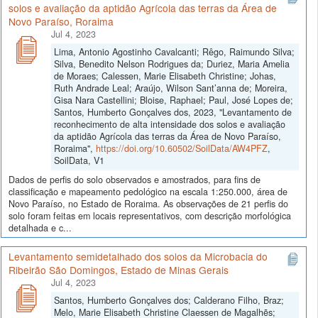
solos e avaliação da aptidão Agrícola das terras da Área de
Novo Paraíso, Roraima
Jul 4, 2023
Lima, Antonio Agostinho Cavalcanti; Rêgo, Raimundo Silva;
Silva, Benedito Nelson Rodrigues da; Duriez, Maria Amelia
de Moraes; Calessen, Marie Elisabeth Christine; Johas,
Ruth Andrade Leal; Araújo, Wilson Sant’anna de; Moreira,
Gisa Nara Castellini; Bloise, Raphael; Paul, José Lopes de;
Santos, Humberto Gonçalves dos, 2023, "Levantamento de
reconhecimento de alta intensidade dos solos e avaliação
da aptidão Agrícola das terras da Área de Novo Paraíso,
Roraima",
https://doi.org/10.60502/SoilData/AW4PFZ
,
SoilData, V1
Dados de perfis do solo observados e amostrados, para fins de
classificação e mapeamento pedológico na escala 1:250.000, área de
Novo Paraíso, no Estado de Roraima. As observações de 21 perfis do
solo foram feitas em locais representativos, com descrição morfológica
detalhada e c...
Levantamento semidetalhado dos solos da Microbacia do
Ribeirão São Domingos, Estado de Minas Gerais
Jul 4, 2023
Santos, Humberto Gonçalves dos; Calderano Filho, Braz;
Melo, Marie Elisabeth Christine Claessen de Magalhẽs;