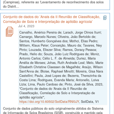
(Campinas), referente ao 'Levantamento de reconhecimento dos solos
do Distrit...
Conjunto de dados do 'Anais da II Reunião de Classificação,
Correlação de Solo e Interpretação de aptidão agrícola'
Jul 4, 2023
Carvalho, Américo Pereira de; Larach, Jorge Olmos Iturri;
Camargo, Marcelo Nunes; Oliveira, João Bertoldo de;
Santos, Humberto Gonçalves dos; Mothci, Elias Pedro;
Wittern, Klaus Peter; Conceição, Mauro da; Tavares, Ney
Pinto; Louzada, Eliezer Silva; Ramos, Doracy Pessoa;
Prado, Helio do; Souza, João Luiz Rodrigues de; Moniz,
Antonio Carlos; Célio L. F. de Almeida; Duriez, Maria
Amélia de Moraes; Johas, Ruth Andrade Leal; Melo, Marie
Elisabeth Christine Claessen de Magalhẽs; Araújo, Wilson
Sant'Anna de; Bloise, Raphael Minotti; Moreira, Gisa Nara
Castellini; Paula, José Lopes de; Bezerra, Therezinha da
Costa Lima; Rodrigues, Evanda Maria; Antonello, Loiva
Lizia; Lima, Paulo Cardoso de; Pinto, José da Silva, 2023,
"Conjunto de dados do 'Anais da II Reunião de
Classificação, Correlação de Solo e Interpretação de
aptidão agrícola'",
https://doi.org/10.60502/SoilData/RNI0JY
, SoilData, V1
Conjunto de dados públicos do solo originalmente obtidos do Sistema
de Informação de Solos Brasileiros (SISB), construído e mantido pela