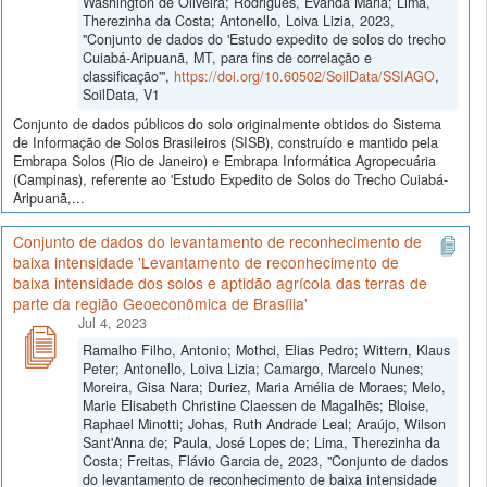
Washington de Oliveira; Rodrigues, Evanda Maria; Lima,
Therezinha da Costa; Antonello, Loiva Lizia, 2023,
"Conjunto de dados do 'Estudo expedito de solos do trecho
Cuiabá-Aripuanã, MT, para fins de correlação e
classificação'",
https://doi.org/10.60502/SoilData/SSIAGO
,
SoilData, V1
Conjunto de dados públicos do solo originalmente obtidos do Sistema
de Informação de Solos Brasileiros (SISB), construído e mantido pela
Embrapa Solos (Rio de Janeiro) e Embrapa Informática Agropecuária
(Campinas), referente ao 'Estudo Expedito de Solos do Trecho Cuiabá-
Aripuanã,...
Conjunto de dados do levantamento de reconhecimento de
baixa intensidade 'Levantamento de reconhecimento de
baixa intensidade dos solos e aptidão agrícola das terras de
parte da região Geoeconômica de Brasília'
Jul 4, 2023
Ramalho Filho, Antonio; Mothci, Elias Pedro; Wittern, Klaus
Peter; Antonello, Loiva Lizia; Camargo, Marcelo Nunes;
Moreira, Gisa Nara; Duriez, Maria Amélia de Moraes; Melo,
Marie Elisabeth Christine Claessen de Magalhẽs; Bloise,
Raphael Minotti; Johas, Ruth Andrade Leal; Araújo, Wilson
Sant'Anna de; Paula, José Lopes de; Lima, Therezinha da
Costa; Freitas, Flávio Garcia de, 2023, "Conjunto de dados
do levantamento de reconhecimento de baixa intensidade