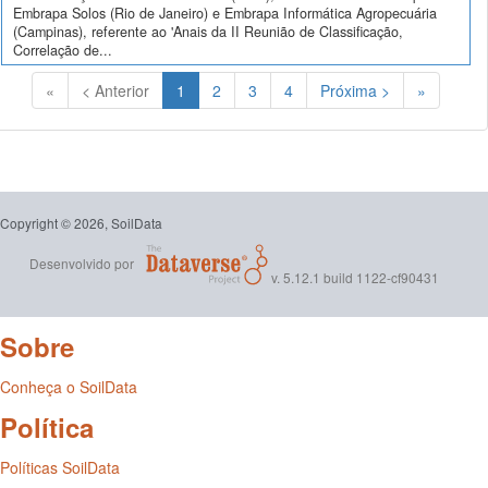
Embrapa Solos (Rio de Janeiro) e Embrapa Informática Agropecuária
(Campinas), referente ao 'Anais da II Reunião de Classificação,
Correlação de...
(Atual)
«
< Anterior
1
2
3
4
Próxima >
»
Copyright © 2026, SoilData
Desenvolvido por
v. 5.12.1 build 1122-cf90431
Sobre
Conheça o SoilData
Política
Políticas SoilData