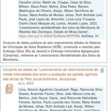
Carvalho Júnior, Waldir de; Chagas, César da Silva;
Wittern, Klaus Peter; Mothci, Elias Pedro; Barreto,
Washington de Oliveira; Araújo, Wilson Sant'Anna de;
Duriez, Maria Amélia de Moraes; Johas, Ruth Andrade Leal;
Paula, José Lopes de; Antonello, Loiva Lizia; Fonseca,
Osório Oscar Marques da; Lemos, Aroaldo Lopes, 2023,
"Levantamento semidetalhado dos solos da Microbacia do
Ribeirão São Domingos, Estado de Minas Gerais",
https://doi.org/10.60502/SoilData/ADPFKW
, SoilData, V1
Conjunto de dados públicos do solo originalmente obtidos do Sistema
de Informação de Solos Brasileiros (SISB), construído e mantido pela
Embrapa Solos (Rio de Janeiro) e Embrapa Informática Agropecuária
(Campinas), referente ao 'Levantamento Semidetalhado dos Solos da
Microbacia...
Conjunto de dados do 'Levantamento de reconhecimento de
média intensidade dos solos e avaliação da aptidão agrícola
das terras do Pólo Juruá-Solimões, Amazonas'
Jul 4, 2023
Lima, Antonio Agostinho Cavalcanti; Rego, Raimundo Silva;
Soares, Amarindo Fausto; Silva, João Marcos Lima da;
Martins, João Souza; Gama, José Raimundo Natividade
Ferreira; Santos, Paulo Lacerda dos; Duriez, Maria Amélia
de Moraes; Johas, Ruth Andrade Leal; Araújo, Wilson
Sant'Anna de; Bloise, Raphael Minotti; Dynia, José Flávio;