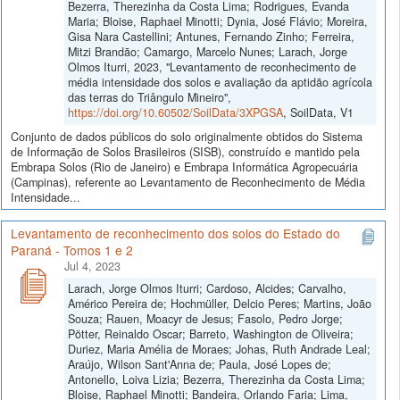
Bezerra, Therezinha da Costa Lima; Rodrigues, Evanda
Maria; Bloise, Raphael Minotti; Dynia, José Flávio; Moreira,
Gisa Nara Castellini; Antunes, Fernando Zinho; Ferreira,
Mitzi Brandão; Camargo, Marcelo Nunes; Larach, Jorge
Olmos Iturri, 2023, "Levantamento de reconhecimento de
média intensidade dos solos e avaliação da aptidão agrícola
das terras do Triângulo Mineiro",
https://doi.org/10.60502/SoilData/3XPGSA
, SoilData, V1
Conjunto de dados públicos do solo originalmente obtidos do Sistema
de Informação de Solos Brasileiros (SISB), construído e mantido pela
Embrapa Solos (Rio de Janeiro) e Embrapa Informática Agropecuária
(Campinas), referente ao Levantamento de Reconhecimento de Média
Intensidade...
Levantamento de reconhecimento dos solos do Estado do
Paraná - Tomos 1 e 2
Jul 4, 2023
Larach, Jorge Olmos Iturri; Cardoso, Alcides; Carvalho,
Américo Pereira de; Hochmüller, Delcio Peres; Martins, João
Souza; Rauen, Moacyr de Jesus; Fasolo, Pedro Jorge;
Pötter, Reinaldo Oscar; Barreto, Washington de Oliveira;
Duriez, Maria Amélia de Moraes; Johas, Ruth Andrade Leal;
Araújo, Wilson Sant'Anna de; Paula, José Lopes de;
Antonello, Loiva Lizia; Bezerra, Therezinha da Costa Lima;
Bloise, Raphael Minotti; Bandeira, Orlando Faria; Lima,