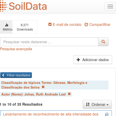
Ir
Alt
para
na
o
conteúdo
principal
E-mail de contato
Compartilhar
9,371
Métricas
Downloads
Pesquisa avançada
Adicionar dados
Filtrar resultados
Classificação de tópicos Termo:
Gênese, Morfologia e
Classificação dos Solos
Autor (Nome):
Johas, Ruth Andrade Leal
1 to 10 of 35 Resultados
Ordenar
Levantamento de reconhecimento de alta intensidade dos