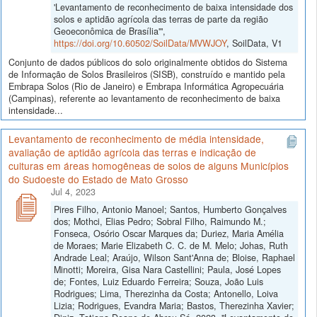
'Levantamento de reconhecimento de baixa intensidade dos
solos e aptidão agrícola das terras de parte da região
Geoeconômica de Brasília'",
https://doi.org/10.60502/SoilData/MVWJOY
, SoilData, V1
Conjunto de dados públicos do solo originalmente obtidos do Sistema
de Informação de Solos Brasileiros (SISB), construído e mantido pela
Embrapa Solos (Rio de Janeiro) e Embrapa Informática Agropecuária
(Campinas), referente ao levantamento de reconhecimento de baixa
intensidade...
Levantamento de reconhecimento de média intensidade,
avaliação de aptidão agrícola das terras e indicação de
culturas em áreas homogêneas de solos de alguns Municípios
do Sudoeste do Estado de Mato Grosso
Jul 4, 2023
Pires Filho, Antonio Manoel; Santos, Humberto Gonçalves
dos; Mothci, Elias Pedro; Sobral Filho, Raimundo M.;
Fonseca, Osório Oscar Marques da; Duriez, Maria Amélia
de Moraes; Marie Elizabeth C. C. de M. Melo; Johas, Ruth
Andrade Leal; Araújo, Wilson Sant'Anna de; Bloise, Raphael
Minotti; Moreira, Gisa Nara Castellini; Paula, José Lopes
de; Fontes, Luiz Eduardo Ferreira; Souza, João Luis
Rodrigues; Lima, Therezinha da Costa; Antonello, Loiva
Lizia; Rodrigues, Evandra Maria; Bastos, Therezinha Xavier;