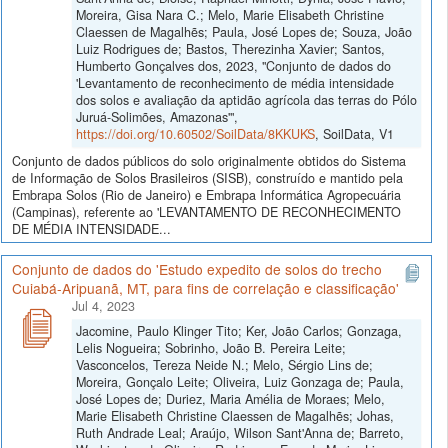
Moreira, Gisa Nara C.; Melo, Marie Elisabeth Christine
Claessen de Magalhẽs; Paula, José Lopes de; Souza, João
Luiz Rodrigues de; Bastos, Therezinha Xavier; Santos,
Humberto Gonçalves dos, 2023, "Conjunto de dados do
'Levantamento de reconhecimento de média intensidade
dos solos e avaliação da aptidão agrícola das terras do Pólo
Juruá-Solimões, Amazonas'",
https://doi.org/10.60502/SoilData/8KKUKS
, SoilData, V1
Conjunto de dados públicos do solo originalmente obtidos do Sistema
de Informação de Solos Brasileiros (SISB), construído e mantido pela
Embrapa Solos (Rio de Janeiro) e Embrapa Informática Agropecuária
(Campinas), referente ao 'LEVANTAMENTO DE RECONHECIMENTO
DE MÉDIA INTENSIDADE...
Conjunto de dados do 'Estudo expedito de solos do trecho
Cuiabá-Aripuanã, MT, para fins de correlação e classificação'
Jul 4, 2023
Jacomine, Paulo Klinger Tito; Ker, João Carlos; Gonzaga,
Lelis Nogueira; Sobrinho, João B. Pereira Leite;
Vasconcelos, Tereza Neide N.; Melo, Sérgio Lins de;
Moreira, Gonçalo Leite; Oliveira, Luiz Gonzaga de; Paula,
José Lopes de; Duriez, Maria Amélia de Moraes; Melo,
Marie Elisabeth Christine Claessen de Magalhẽs; Johas,
Ruth Andrade Leal; Araújo, Wilson Sant'Anna de; Barreto,