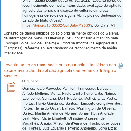
Diniz, Tatiana Deane de Abreu Sá, 2023, "Levantamento de
reconhecimento de média intensidade, avaliação de aptidão
agrícola das terras e indicação de culturas em áreas
homogêneas de solos de alguns Municípios do Sudoeste do
Estado de Mato Grosso",
https://doi.org/10.60502/SoilData/MY0S3Y
, SoilData, V1
Conjunto de dados públicos do solo originalmente obtidos do Sistema
de Informação de Solos Brasileiros (SISB), construído e mantido pela
Embrapa Solos (Rio de Janeiro) e Embrapa Informática Agropecuária
(Campinas), referente ao levantamento de reconhecimento de média
intensidade...
Levantamento de reconhecimento de média intensidade dos
solos e avaliação da aptidão agrícola das terras do Triângulo
Mineiro
Jul 4, 2023
Gomes, Idarê Azevedo; Palmieri, Francesco; Baruqui,
Alfredo Melhem; Motta, Paulo Emílio Ferreira da; Naime,
Eubi Jorne; Santana, Derli Prudente; Mothci, Elias Pedro;
Freitas, Flávio Garcia de; Santos, Humberto Gonçalves dos;
Pötter, Reinaldo Oscar; Barreto, Washington de Oliveira;
Duriez, Marilia Amélia de Moraes; Johas, Ruth Andrade
Leal; Melo, Marie Elisabeth Christine Claessen de
Magalhẽs; Araújo, Wilson Sant'Anna de; Paula, José Lopes
de; Fontes, Luiz Eduardo Ferreira; Antonello, Loiva Lizia;