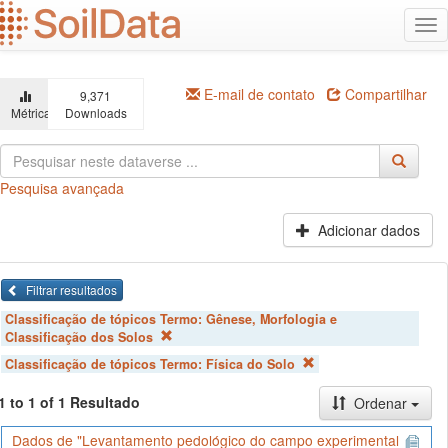
Ir
Alt
para
na
o
conteúdo
principal
E-mail de contato
Compartilhar
9,371
Métricas
Downloads
Pesquisa avançada
Adicionar dados
Filtrar resultados
Classificação de tópicos Termo:
Gênese, Morfologia e
Classificação dos Solos
Classificação de tópicos Termo:
Física do Solo
1 to 1 of 1 Resultado
Ordenar
Dados de "Levantamento pedológico do campo experimental