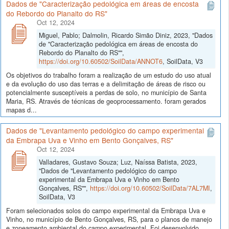
Dados de "Caracterização pedológica em áreas de encosta
do Rebordo do Planalto do RS"
Oct 12, 2024
Miguel, Pablo; Dalmolin, Ricardo Simão Diniz, 2023, "Dados
de "Caracterização pedológica em áreas de encosta do
Rebordo do Planalto do RS"",
https://doi.org/10.60502/SoilData/ANNOT6
, SoilData, V3
Os objetivos do trabalho foram a realização de um estudo do uso atual
e da evolução do uso das terras e a delimitação de áreas de risco ou
potencialmente susceptíveis a perdas de solo, no município de Santa
Maria, RS. Através de técnicas de geoprocessamento. foram gerados
mapas d...
Dados de "Levantamento pedológico do campo experimental
da Embrapa Uva e Vinho em Bento Gonçalves, RS"
Oct 12, 2024
Valladares, Gustavo Souza; Luz, Naíssa Batista, 2023,
"Dados de "Levantamento pedológico do campo
experimental da Embrapa Uva e Vinho em Bento
Gonçalves, RS"",
https://doi.org/10.60502/SoilData/7AL7MI
,
SoilData, V3
Foram selecionados solos do campo experimental da Embrapa Uva e
Vinho, no município de Bento Gonçalves, RS, para o planos de manejo
e zoneamento ambiental do campo experimental. Foi desenvolvido