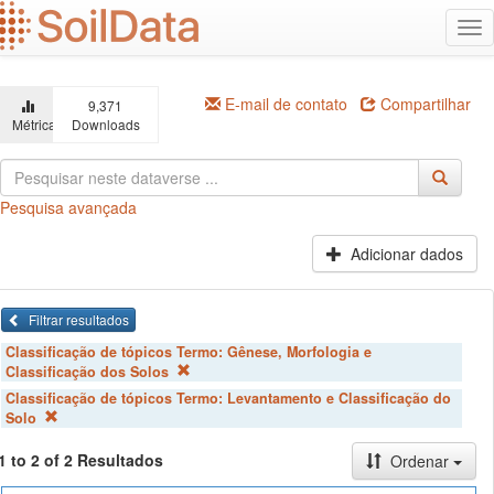
Ir
Alt
para
na
o
conteúdo
principal
E-mail de contato
Compartilhar
9,371
Métricas
Downloads
Pesquisa avançada
Adicionar dados
Filtrar resultados
Classificação de tópicos Termo:
Gênese, Morfologia e
Classificação dos Solos
Classificação de tópicos Termo:
Levantamento e Classificação do
Solo
1 to 2 of 2 Resultados
Ordenar