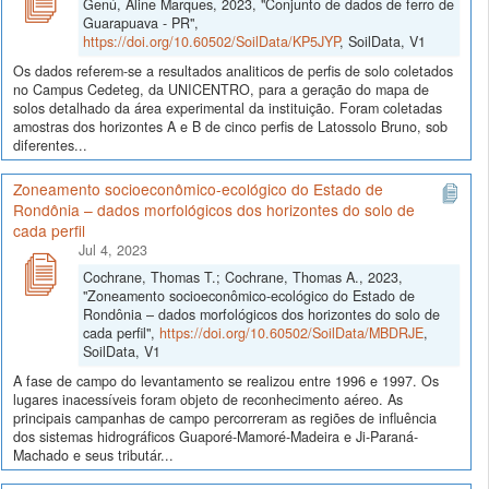
Genú, Aline Marques, 2023, "Conjunto de dados de ferro de
Guarapuava - PR",
https://doi.org/10.60502/SoilData/KP5JYP
, SoilData, V1
Os dados referem-se a resultados analiticos de perfis de solo coletados
no Campus Cedeteg, da UNICENTRO, para a geração do mapa de
solos detalhado da área experimental da instituição. Foram coletadas
amostras dos horizontes A e B de cinco perfis de Latossolo Bruno, sob
diferentes...
Zoneamento socioeconômico-ecológico do Estado de
Rondônia – dados morfológicos dos horizontes do solo de
cada perfil
Jul 4, 2023
Cochrane, Thomas T.; Cochrane, Thomas A., 2023,
"Zoneamento socioeconômico-ecológico do Estado de
Rondônia – dados morfológicos dos horizontes do solo de
cada perfil",
https://doi.org/10.60502/SoilData/MBDRJE
,
SoilData, V1
A fase de campo do levantamento se realizou entre 1996 e 1997. Os
lugares inacessíveis foram objeto de reconhecimento aéreo. As
principais campanhas de campo percorreram as regiões de influência
dos sistemas hidrográficos Guaporé-Mamoré-Madeira e Ji-Paraná-
Machado e seus tributár...