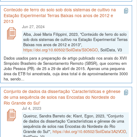
Conteúdo de ferro do solo sob dois sistemas de cultivo na
Estação Experimental Terras Baixas nos anos de 2012 e
2013
Jun 27, 2024
Alba, José Maria Filippini, 2023, "Conteúdo de ferro do solo
sob dois sistemas de cultivo na Estação Experimental Terras
Baixas nos anos de 2012 e 2013",
https://doi.org/10.60502/SoilData/S3O6GO
, SoilData, V3
Dados usados para a preparação de artigo publicado nos anais do XVII
Simpósio Brasileiro de Sensoriamento Remoto (SBSR), que ocorreu em
João Pessoa (PB). de 25 a 29 de abril de 2015. Apenas uma pequena
área da ETB foi amostrada, cuja área total é de aproximadamente 3000
ha, sendo...
Conjunto de dados da dissertação 'Características e gênese
de uma sequência de solos nas Encostas do Nordeste do
Rio Grande do Sul'
Jul 4, 2023
Queiroz, Sandra Barreto de; Klant, Egon, 2023, "Conjunto
de dados da dissertação 'Características e gênese de uma
sequência de solos nas Encostas do Nordeste do Rio
Grande do Sul'",
https://doi.org/10.60502/SoilData/3A2VOD
,
SoilData, V1