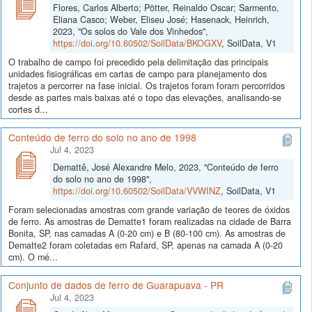
Flores, Carlos Alberto; Pötter, Reinaldo Oscar; Sarmento,
Eliana Casco; Weber, Eliseu José; Hasenack, Heinrich,
2023, "Os solos do Vale dos Vinhedos",
https://doi.org/10.60502/SoilData/BKOGXV
, SoilData, V1
O trabalho de campo foi precedido pela delimitação das principais
unidades fisiográficas em cartas de campo para planejamento dos
trajetos a percorrer na fase inicial. Os trajetos foram foram percorridos
desde as partes mais baixas até o topo das elevações, analisando-se
cortes d...
Conteúdo de ferro do solo no ano de 1998
Jul 4, 2023
Demattê, José Alexandre Melo, 2023, "Conteúdo de ferro
do solo no ano de 1998",
https://doi.org/10.60502/SoilData/VVWINZ
, SoilData, V1
Foram selecionadas amostras com grande variação de teores de óxidos
de ferro. As amostras de Dematte1 foram realizadas na cidade de Barra
Bonita, SP, nas camadas A (0-20 cm) e B (80-100 cm). As amostras de
Dematte2 foram coletadas em Rafard, SP, apenas na camada A (0-20
cm). O mé...
Conjunto de dados de ferro de Guarapuava - PR
Jul 4, 2023