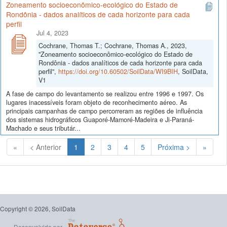
Zoneamento socioeconômico-ecológico do Estado de
Rondônia - dados analíticos de cada horizonte para cada
perfil
Jul 4, 2023
Cochrane, Thomas T.; Cochrane, Thomas A., 2023,
"Zoneamento socioeconômico-ecológico do Estado de
Rondônia - dados analíticos de cada horizonte para cada
perfil",
https://doi.org/10.60502/SoilData/WI9BIH
, SoilData,
V1
A fase de campo do levantamento se realizou entre 1996 e 1997. Os
lugares inacessíveis foram objeto de reconhecimento aéreo. As
principais campanhas de campo percorreram as regiões de influência
dos sistemas hidrográficos Guaporé-Mamoré-Madeira e Ji-Paraná-
Machado e seus tributár...
(Atual)
«
< Anterior
1
2
3
4
5
Próxima >
»
Copyright © 2026, SoilData
Desenvolvido por