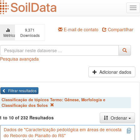
Ir
Alt
para
na
o
conteúdo
principal
E-mail de contato
Compartilhar
9,371
Métricas
Downloads
Pesquisa avançada
Adicionar dados
Filtrar resultados
Classificação de tópicos Termo:
Gênese, Morfologia e
Classificação dos Solos
1 to 10 of 232 Resultados
Ordenar
Dados de "Caracterização pedológica em áreas de encosta
do Rebordo do Planalto do RS"