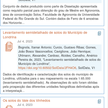
Conjunto de dados produzido como parte da Dissetação apresentada
como requisito parcial para obtenção do grau de Mestre em Agronomia,
área de concentração Solos, Faculdade de Agronomia da Universidade
Federal do Rio Grande do Sul. Contém dados de Ferro de 6 amostras
dos Horizonte...
Levantamento semidetalhado de solos do Município de
Londrina
Jul 4, 2023
Bognola, Itamar Antonio; Curcio, Gustavo Ribas; Gomes,
João Bosco Vasconcellos; Caviglione, João Henrique;
Uhlmann, Alexandre; Cardoso, Alcides; Carvalho, Américo
Pereira de, 2023, "Levantamento semidetalhado de solos do
Município de Londrina",
https://doi.org/10.60502/SoilData/2FH4O6
, SoilData, V1
Dados de identificação e caracterização dos solos do municipio de
Londrina, utilizados para o seu mapeamento na escala 1:65.000
(levantamento semidetalhado). As observações do solo foram obtidas
pela prospecção das diferentes unidades fisiográficas delimitadas após
a interpretaçã...
Os solos do Vale dos Vinhedos
Jul 4, 2023