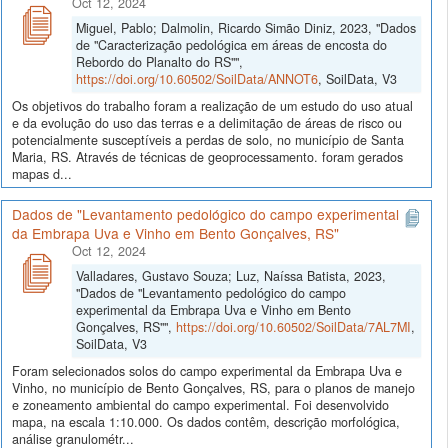
Oct 12, 2024
Miguel, Pablo; Dalmolin, Ricardo Simão Diniz, 2023, "Dados
de "Caracterização pedológica em áreas de encosta do
Rebordo do Planalto do RS"",
https://doi.org/10.60502/SoilData/ANNOT6
, SoilData, V3
Os objetivos do trabalho foram a realização de um estudo do uso atual
e da evolução do uso das terras e a delimitação de áreas de risco ou
potencialmente susceptíveis a perdas de solo, no município de Santa
Maria, RS. Através de técnicas de geoprocessamento. foram gerados
mapas d...
Dados de "Levantamento pedológico do campo experimental
da Embrapa Uva e Vinho em Bento Gonçalves, RS"
Oct 12, 2024
Valladares, Gustavo Souza; Luz, Naíssa Batista, 2023,
"Dados de "Levantamento pedológico do campo
experimental da Embrapa Uva e Vinho em Bento
Gonçalves, RS"",
https://doi.org/10.60502/SoilData/7AL7MI
,
SoilData, V3
Foram selecionados solos do campo experimental da Embrapa Uva e
Vinho, no município de Bento Gonçalves, RS, para o planos de manejo
e zoneamento ambiental do campo experimental. Foi desenvolvido
mapa, na escala 1:10.000. Os dados contêm, descrição morfológica,
análise granulométr...