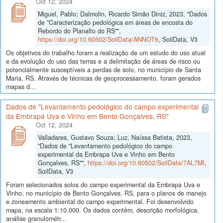
Oct 12, 2024
Miguel, Pablo; Dalmolin, Ricardo Simão Diniz, 2023, "Dados
de "Caracterização pedológica em áreas de encosta do
Rebordo do Planalto do RS"",
https://doi.org/10.60502/SoilData/ANNOT6
, SoilData, V3
Os objetivos do trabalho foram a realização de um estudo do uso atual
e da evolução do uso das terras e a delimitação de áreas de risco ou
potencialmente susceptíveis a perdas de solo, no município de Santa
Maria, RS. Através de técnicas de geoprocessamento. foram gerados
mapas d...
Dados de "Levantamento pedológico do campo experimental
da Embrapa Uva e Vinho em Bento Gonçalves, RS"
Oct 12, 2024
Valladares, Gustavo Souza; Luz, Naíssa Batista, 2023,
"Dados de "Levantamento pedológico do campo
experimental da Embrapa Uva e Vinho em Bento
Gonçalves, RS"",
https://doi.org/10.60502/SoilData/7AL7MI
,
SoilData, V3
Foram selecionados solos do campo experimental da Embrapa Uva e
Vinho, no município de Bento Gonçalves, RS, para o planos de manejo
e zoneamento ambiental do campo experimental. Foi desenvolvido
mapa, na escala 1:10.000. Os dados contêm, descrição morfológica,
análise granulométr...