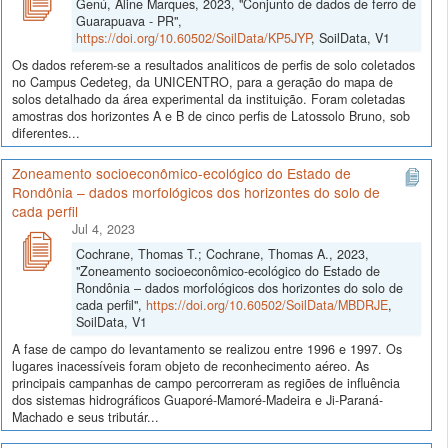
Genú, Aline Marques, 2023, "Conjunto de dados de ferro de
Guarapuava - PR",
https://doi.org/10.60502/SoilData/KP5JYP
, SoilData, V1
Os dados referem-se a resultados analiticos de perfis de solo coletados
no Campus Cedeteg, da UNICENTRO, para a geração do mapa de
solos detalhado da área experimental da instituição. Foram coletadas
amostras dos horizontes A e B de cinco perfis de Latossolo Bruno, sob
diferentes...
Zoneamento socioeconômico-ecológico do Estado de
Rondônia – dados morfológicos dos horizontes do solo de
cada perfil
Jul 4, 2023
Cochrane, Thomas T.; Cochrane, Thomas A., 2023,
"Zoneamento socioeconômico-ecológico do Estado de
Rondônia – dados morfológicos dos horizontes do solo de
cada perfil",
https://doi.org/10.60502/SoilData/MBDRJE
,
SoilData, V1
A fase de campo do levantamento se realizou entre 1996 e 1997. Os
lugares inacessíveis foram objeto de reconhecimento aéreo. As
principais campanhas de campo percorreram as regiões de influência
dos sistemas hidrográficos Guaporé-Mamoré-Madeira e Ji-Paraná-
Machado e seus tributár...