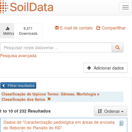
Ir
Alt
para
na
o
conteúdo
principal
E-mail de contato
Compartilhar
9,371
Métricas
Downloads
Pesquisa avançada
Adicionar dados
Filtrar resultados
Classificação de tópicos Termo:
Gênese, Morfologia e
Classificação dos Solos
1 to 10 of 232 Resultados
Ordenar
Dados de "Caracterização pedológica em áreas de encosta
do Rebordo do Planalto do RS"