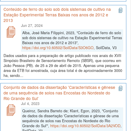
Conteúdo de ferro do solo sob dois sistemas de cultivo na
Estação Experimental Terras Baixas nos anos de 2012 e
2013
Jun 27, 2024
Alba, José Maria Filippini, 2023, "Conteúdo de ferro do solo
sob dois sistemas de cultivo na Estação Experimental Terras
Baixas nos anos de 2012 e 2013",
https://doi.org/10.60502/SoilData/S3O6GO
, SoilData, V3
Dados usados para a preparação de artigo publicado nos anais do XVII
Simpósio Brasileiro de Sensoriamento Remoto (SBSR), que ocorreu em
João Pessoa (PB). de 25 a 29 de abril de 2015. Apenas uma pequena
área da ETB foi amostrada, cuja área total é de aproximadamente 3000
ha, sendo...
Conjunto de dados da dissertação 'Características e gênese
de uma sequência de solos nas Encostas do Nordeste do
Rio Grande do Sul'
Jul 4, 2023
Queiroz, Sandra Barreto de; Klant, Egon, 2023, "Conjunto
de dados da dissertação 'Características e gênese de uma
sequência de solos nas Encostas do Nordeste do Rio
Grande do Sul'",
https://doi.org/10.60502/SoilData/3A2VOD
,
SoilData, V1