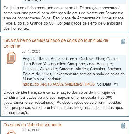
Conjunto de dados produzido como parte da Dissetação apresentada
como requisito parcial para obtenção do grau de Mestre em Agronomia,
área de concentração Solos, Faculdade de Agronomia da Universidade
Federal do Rio Grande do Sul. Contém dados de Ferro de 6 amostras
dos Horizonte...
Levantamento semidetalhado de solos do Município de
Londrina
Jul 4, 2023
Bognola, Itamar Antonio; Curcio, Gustavo Ribas; Gomes,
João Bosco Vasconcellos; Caviglione, João Henrique;
Uhlmann, Alexandre; Cardoso, Alcides; Carvalho, Américo
Pereira de, 2023, "Levantamento semidetalhado de solos do
Município de Londrina",
https://doi.org/10.60502/SoilData/2FH4O6
, SoilData, V1
Dados de identificação e caracterização dos solos do municipio de
Londrina, utilizados para o seu mapeamento na escala 1:65.000
(levantamento semidetalhado). As observações do solo foram obtidas
pela prospecção das diferentes unidades fisiográficas delimitadas após
a interpretaçã...
Os solos do Vale dos Vinhedos
Jul 4, 2023