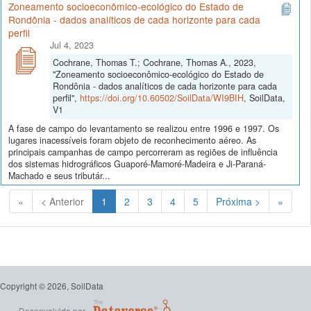
Zoneamento socioeconômico-ecológico do Estado de
Rondônia - dados analíticos de cada horizonte para cada
perfil
Jul 4, 2023
Cochrane, Thomas T.; Cochrane, Thomas A., 2023,
"Zoneamento socioeconômico-ecológico do Estado de
Rondônia - dados analíticos de cada horizonte para cada
perfil",
https://doi.org/10.60502/SoilData/WI9BIH
, SoilData,
V1
A fase de campo do levantamento se realizou entre 1996 e 1997. Os
lugares inacessíveis foram objeto de reconhecimento aéreo. As
principais campanhas de campo percorreram as regiões de influência
dos sistemas hidrográficos Guaporé-Mamoré-Madeira e Ji-Paraná-
Machado e seus tributár...
(Atual)
«
< Anterior
1
2
3
4
5
Próxima >
»
Copyright © 2026, SoilData
Desenvolvido por