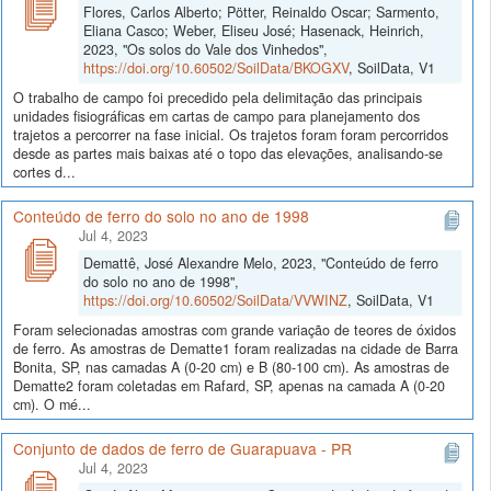
Flores, Carlos Alberto; Pötter, Reinaldo Oscar; Sarmento,
Eliana Casco; Weber, Eliseu José; Hasenack, Heinrich,
2023, "Os solos do Vale dos Vinhedos",
https://doi.org/10.60502/SoilData/BKOGXV
, SoilData, V1
O trabalho de campo foi precedido pela delimitação das principais
unidades fisiográficas em cartas de campo para planejamento dos
trajetos a percorrer na fase inicial. Os trajetos foram foram percorridos
desde as partes mais baixas até o topo das elevações, analisando-se
cortes d...
Conteúdo de ferro do solo no ano de 1998
Jul 4, 2023
Demattê, José Alexandre Melo, 2023, "Conteúdo de ferro
do solo no ano de 1998",
https://doi.org/10.60502/SoilData/VVWINZ
, SoilData, V1
Foram selecionadas amostras com grande variação de teores de óxidos
de ferro. As amostras de Dematte1 foram realizadas na cidade de Barra
Bonita, SP, nas camadas A (0-20 cm) e B (80-100 cm). As amostras de
Dematte2 foram coletadas em Rafard, SP, apenas na camada A (0-20
cm). O mé...
Conjunto de dados de ferro de Guarapuava - PR
Jul 4, 2023