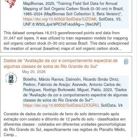
MapBiomas, 2025, "Training Field Soil Data for Annual
Mapping of Soil Organic Carbon Stock (0–30 cm) in Brazil,
1985–2024 (MapBiomas Soil Collection 3, Beta Version)",
https://doi.org/10.60502/SoilData/IUZOAK
, SoilData, V3,
UNF:6:W50LJp4/9PlCf4Fi4odlAg== [fileUNF]
This dataset comprises 16,013 georeferenced points and data from
31,047 soil layers. It was utilized to train regression models for mapping
soil organic carbon stock (0–30 cm) across Brazil. This data underpinned
the creation of annual (baseline) maps of soil organic carbon stock...
Dados de "Avaliação da cor e comportamento espectral de
algumas classes de solos do Rio Grande do Sul"
May 20, 2026
Botelho, Márcio Ramos; Dalmolin, Ricardo Simão Diniz;
Pedron, Fabrício de Araújo; Azevedo, Antonio Carlos de;
Rodrigues, Rodrigo Borkowski; Miguel, Pablo, 2023, "Dados
de "Avaliação da cor e comportamento espectral de algumas
classes de solos do Rio Grande do Sul"",
https://doi.org/10.60502/SoilData/LOOGRU
, SoilData, V4
Consiste de dados do conteúdo de ferro do solo determinado após
extração com oxalato e ditionito de 12 perfis do solo - classificados em
diferentes classes - coletados em diferentes unidades geomorfológicas
do Rio Grande do Sul, especificamente nas regiões do Planalto Médio,
Camp...