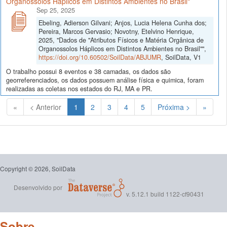
Organossolos Háplicos em Distintos Ambientes no Brasil"
Sep 25, 2025
Ebeling, Adierson Gilvani; Anjos, Lucia Helena Cunha dos;
Pereira, Marcos Gervasio; Novotny, Etelvino Henrique,
2025, "Dados de "Atributos Físicos e Matéria Orgânica de
Organossolos Háplicos em Distintos Ambientes no Brasil"",
https://doi.org/10.60502/SoilData/ABJUMR
, SoilData, V1
O trabalho possui 8 eventos e 38 camadas, os dados são
georreferenciados, os dados possuem análise física e quimica, foram
realizadas as coletas nos estados do RJ, MA e PR.
(Atual)
«
< Anterior
1
2
3
4
5
Próxima >
»
Copyright © 2026, SoilData
Desenvolvido por
v. 5.12.1 build 1122-cf90431
Sobre