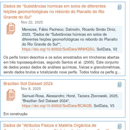
Dados de "Substâncias húmicas em solos de diferentes
feições geomorfológicas no rebordo do Planalto do Rio
Grande do Sul"
Nov 22, 2025
Menezes, Fábio Pacheco; Dalmolin, Ricardo Simão Diniz,
2023, "Dados de "Substâncias húmicas em solos de
diferentes feições geomorfológicas no rebordo do Planalto
do Rio Grande do Sul"",
https://doi.org/10.60502/SoilData/WNHQSU
, SoilData, V2
Os perfis foram descritos e os solos amostrados em trincheiras abertas
em três topossequências, segundo Santos et al. (2005). Este conjunto
de dados possui dados de análises químicas, físicas e granulométricas,
sendo dados brutos e totalizando nove perfis. Todos todos os perfis g...
Brazilian Soil Dataset 2024
Nov 8, 2025
Samuel-Rosa, Alessandro; Horst, Taciara Zborowski, 2025,
"Brazilian Soil Dataset 2024",
https://doi.org/10.60502/SoilData/BCAV2B
, SoilData, V3
Em construção
Dados de "Atributos Físicos e Matéria Orgânica de