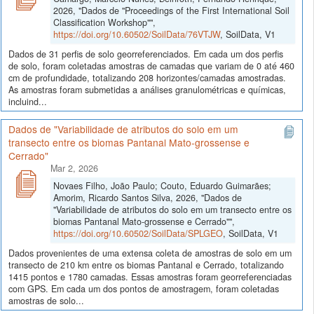
2026, "Dados de "Proceedings of the First International Soil
Classification Workshop"",
https://doi.org/10.60502/SoilData/76VTJW
, SoilData, V1
Dados de 31 perfis de solo georreferenciados. Em cada um dos perfis
de solo, foram coletadas amostras de camadas que variam de 0 até 460
cm de profundidade, totalizando 208 horizontes/camadas amostradas.
As amostras foram submetidas a análises granulométricas e químicas,
incluind...
Dados de "Variabilidade de atributos do solo em um
transecto entre os biomas Pantanal Mato-grossense e
Cerrado"
Mar 2, 2026
Novaes Filho, João Paulo; Couto, Eduardo Guimarães;
Amorim, Ricardo Santos Silva, 2026, "Dados de
"Variabilidade de atributos do solo em um transecto entre os
biomas Pantanal Mato-grossense e Cerrado"",
https://doi.org/10.60502/SoilData/SPLGEO
, SoilData, V1
Dados provenientes de uma extensa coleta de amostras de solo em um
transecto de 210 km entre os biomas Pantanal e Cerrado, totalizando
1415 pontos e 1780 camadas. Essas amostras foram georreferenciadas
com GPS. Em cada um dos pontos de amostragem, foram coletadas
amostras de solo...