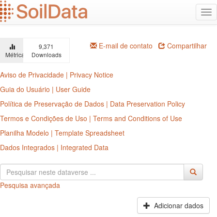
Ir
Alt
para
na
o
conteúdo
principal
E-mail de contato
Compartilhar
9,371
Métricas
Downloads
Aviso de Privacidade | Privacy Notice
Guia do Usuário | User Guide
Política de Preservação de Dados | Data Preservation Policy
Termos e Condições de Uso | Terms and Conditions of Use
Planilha Modelo | Template Spreadsheet
Dados Integrados | Integrated Data
Pesquisa avançada
Adicionar dados