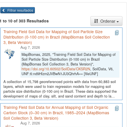
Filtrar resultados
1 to 10 of 303 Resultados
Ordenar
Training Field Soil Data for Mapping of Soil Particle Size
Distribution (0-100 cm) in Brazil (MapBiomas Soil Collection
3, Beta Version)
Aug 7, 2026
MapBiomas, 2025, "Training Field Soil Data for Mapping of
Soil Particle Size Distribution (0-100 cm) in Brazil
(MapBiomas Soil Collection 3, Beta Version)",
https://doi.org/10.60502/SoilData/OXSR2N
, SoilData, V6,
UNF:6:nd9Hlzm2JVBwN1JU3QhrhA== [fileUNF]
A collection of 15,798 georeferenced points with data from 60,883 soil
layers, which were used to train regression models for mapping soil
particle size distribution (0-100 cm) in Brazil. These data supported the
development of maps of clay, silt, and sand content and depth to la...
Training Field Soil Data for Annual Mapping of Soil Organic
Carbon Stock (0–30 cm) in Brazil, 1985–2024 (MapBiomas
Soil Collection 3, Beta Version)
Aug 7, 2026