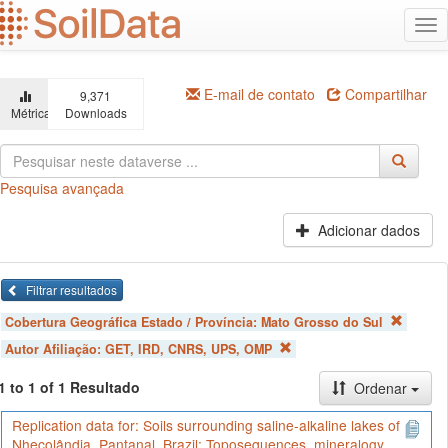
Ir
Alt
para
na
o
conteúdo
principal
E-mail de contato
Compartilhar
9,371
Métricas
Downloads
Pesquisa avançada
Adicionar dados
Filtrar resultados
Cobertura Geográfica Estado / Província:
Mato Grosso do Sul
Autor Afiliação:
GET, IRD, CNRS, UPS, OMP
1 to 1 of 1 Resultado
Ordenar
Replication data for: Soils surrounding saline-alkaline lakes of
Nhecolândia, Pantanal, Brazil: Toposequences, mineralogy