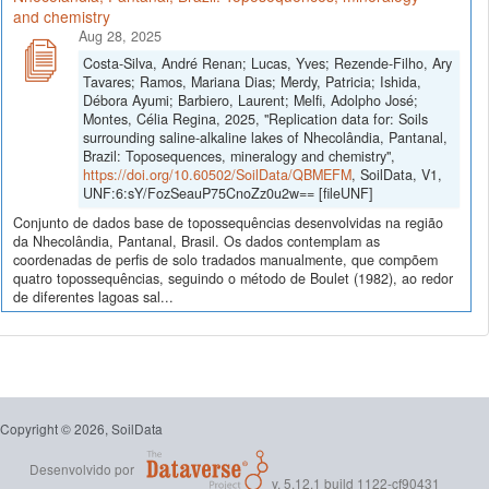
and chemistry
Aug 28, 2025
Costa-Silva, André Renan; Lucas, Yves; Rezende-Filho, Ary
Tavares; Ramos, Mariana Dias; Merdy, Patricia; Ishida,
Débora Ayumi; Barbiero, Laurent; Melfi, Adolpho José;
Montes, Célia Regina, 2025, "Replication data for: Soils
surrounding saline-alkaline lakes of Nhecolândia, Pantanal,
Brazil: Toposequences, mineralogy and chemistry",
https://doi.org/10.60502/SoilData/QBMEFM
, SoilData, V1,
UNF:6:sY/FozSeauP75CnoZz0u2w== [fileUNF]
Conjunto de dados base de topossequências desenvolvidas na região
da Nhecolândia, Pantanal, Brasil. Os dados contemplam as
coordenadas de perfis de solo tradados manualmente, que compõem
quatro topossequências, seguindo o método de Boulet (1982), ao redor
de diferentes lagoas sal...
Copyright © 2026, SoilData
Desenvolvido por
v. 5.12.1 build 1122-cf90431