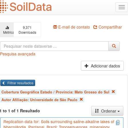
Ir
Alt
para
na
o
conteúdo
principal
E-mail de contato
Compartilhar
9,371
Métricas
Downloads
Pesquisa avançada
Adicionar dados
Filtrar resultados
Cobertura Geográfica Estado / Província:
Mato Grosso do Sul
Autor Afiliação:
Universidade de São Paulo
1 to 1 of 1 Resultado
Ordenar
Replication data for: Soils surrounding saline-alkaline lakes of
Nhecolândia, Pantanal, Brazil: Toposequences, mineralogy