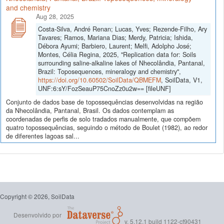
and chemistry
Aug 28, 2025
Costa-Silva, André Renan; Lucas, Yves; Rezende-Filho, Ary
Tavares; Ramos, Mariana Dias; Merdy, Patricia; Ishida,
Débora Ayumi; Barbiero, Laurent; Melfi, Adolpho José;
Montes, Célia Regina, 2025, "Replication data for: Soils
surrounding saline-alkaline lakes of Nhecolândia, Pantanal,
Brazil: Toposequences, mineralogy and chemistry",
https://doi.org/10.60502/SoilData/QBMEFM
, SoilData, V1,
UNF:6:sY/FozSeauP75CnoZz0u2w== [fileUNF]
Conjunto de dados base de topossequências desenvolvidas na região
da Nhecolândia, Pantanal, Brasil. Os dados contemplam as
coordenadas de perfis de solo tradados manualmente, que compõem
quatro topossequências, seguindo o método de Boulet (1982), ao redor
de diferentes lagoas sal...
Copyright © 2026, SoilData
Desenvolvido por
v. 5.12.1 build 1122-cf90431