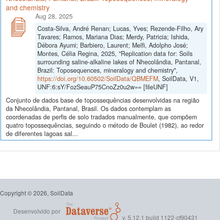
and chemistry
Aug 28, 2025
Costa-Silva, André Renan; Lucas, Yves; Rezende-Filho, Ary
Tavares; Ramos, Mariana Dias; Merdy, Patricia; Ishida,
Débora Ayumi; Barbiero, Laurent; Melfi, Adolpho José;
Montes, Célia Regina, 2025, "Replication data for: Soils
surrounding saline-alkaline lakes of Nhecolândia, Pantanal,
Brazil: Toposequences, mineralogy and chemistry",
https://doi.org/10.60502/SoilData/QBMEFM
, SoilData, V1,
UNF:6:sY/FozSeauP75CnoZz0u2w== [fileUNF]
Conjunto de dados base de topossequências desenvolvidas na região
da Nhecolândia, Pantanal, Brasil. Os dados contemplam as
coordenadas de perfis de solo tradados manualmente, que compõem
quatro topossequências, seguindo o método de Boulet (1982), ao redor
de diferentes lagoas sal...
Copyright © 2026, SoilData
Desenvolvido por
v. 5.12.1 build 1122-cf90431