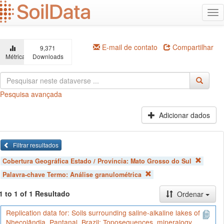
Ir
Alt
para
na
o
conteúdo
principal
E-mail de contato
Compartilhar
9,371
Métricas
Downloads
Pesquisa avançada
Adicionar dados
Filtrar resultados
Cobertura Geográfica Estado / Província:
Mato Grosso do Sul
Palavra-chave Termo:
Análise granulométrica
1 to 1 of 1 Resultado
Ordenar
Replication data for: Soils surrounding saline-alkaline lakes of
Nhecolândia, Pantanal, Brazil: Toposequences, mineralogy