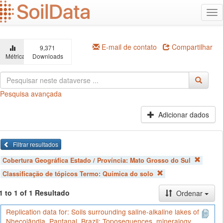
Ir
Alt
para
na
o
conteúdo
principal
E-mail de contato
Compartilhar
9,371
Métricas
Downloads
Pesquisa avançada
Adicionar dados
Filtrar resultados
Cobertura Geográfica Estado / Província:
Mato Grosso do Sul
Classificação de tópicos Termo:
Química do solo
1 to 1 of 1 Resultado
Ordenar
Replication data for: Soils surrounding saline-alkaline lakes of
Nhecolândia, Pantanal, Brazil: Toposequences, mineralogy