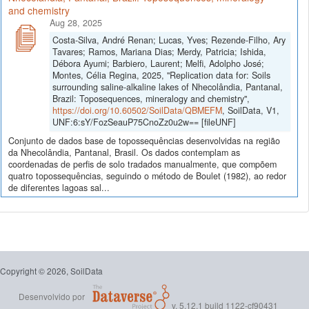
and chemistry
Aug 28, 2025
Costa-Silva, André Renan; Lucas, Yves; Rezende-Filho, Ary
Tavares; Ramos, Mariana Dias; Merdy, Patricia; Ishida,
Débora Ayumi; Barbiero, Laurent; Melfi, Adolpho José;
Montes, Célia Regina, 2025, "Replication data for: Soils
surrounding saline-alkaline lakes of Nhecolândia, Pantanal,
Brazil: Toposequences, mineralogy and chemistry",
https://doi.org/10.60502/SoilData/QBMEFM
, SoilData, V1,
UNF:6:sY/FozSeauP75CnoZz0u2w== [fileUNF]
Conjunto de dados base de topossequências desenvolvidas na região
da Nhecolândia, Pantanal, Brasil. Os dados contemplam as
coordenadas de perfis de solo tradados manualmente, que compõem
quatro topossequências, seguindo o método de Boulet (1982), ao redor
de diferentes lagoas sal...
Copyright © 2026, SoilData
Desenvolvido por
v. 5.12.1 build 1122-cf90431