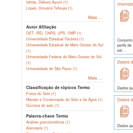
Ishida, Débora Ayumi (1)
chemist
Lopes, Giovana Tetsuya (1)
Mais ...
Autor Afiliação
GET, IRD, CNRS, UPS, OMP (1)
Universidade Estadual Paulista (1)
Conjunto
Universidade Estadual de Mato Grosso do Sul
perfis d
sal...
(1)
Universidade Federal do Mato Grosso do Sul
Dados d
(1)
Universidade de São Paulo (1)
Mais ...
Classificação de tópicos Termo
Dados quí
Física do Solo (1)
Dados d
Manejo e Conservação do Solo e da Água (1)
Química do solo (1)
Palavra-chave Termo
Análise granulométrica (1)
Dados quí
Arenosols (1)