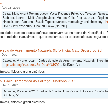
ry
Aug 28, 2025
Costa-Silva, André Renan; Lucas, Yves; Rezende-Filho, Ary Tavares; Ramos, 
Barbiero, Laurent; Melfi, Adolpho José; Montes, Célia Regina, 2025, "Replicati
Nhecolândia, Pantanal, Brazil: Toposequences, mineralogy and chemistry",
h
UNF:6:sY/FozSeauP75CnoZz0u2w== [fileUNF]
 de dados base de topossequências desenvolvidas na região da Nhecolândia, 
e solo tradados manualmente, que compõem quatro topossequências, seguindo o 
e solo do Assentamento Nazareh, Sidrolândia, Mato Grosso do Sul
Dec 1, 2024
Capoane, Viviane, 2024, "Dados de solo do Assentamento Nazareh, Sidrolând
https://doi.org/10.60502/SoilData/YUHZCL
, SoilData, V1
micos, físicos e granulométricos.
e "Bacia Hidrográfica do Córrego Guariroba Z21"
Dec 1, 2024
Capoane, Viviane, 2024, "Dados de "Bacia Hidrográfica do Córrego Guarirob
SoilData, V1
micos, físicos e granulométricos.