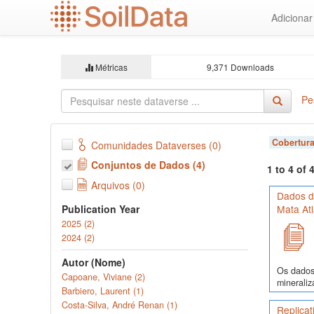
Ir
Adiciona
para
o
conteúdo
principal
Métricas
9,371 Downloads
Pe
Cobertura
Comunidades Dataverses (0)
Conjuntos de Dados (4)
1 to 4 of
Arquivos (0)
Dados d
Publication Year
Mata Atl
2025 (2)
2024 (2)
Autor (Nome)
Os dados 
Capoane, Viviane (2)
mineraliz
Barbiero, Laurent (1)
Costa-Silva, André Renan (1)
Replicat