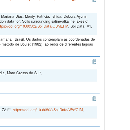
Mariana Dias; Merdy, Patricia; Ishida, Débora Ayumi;
on data for: Soils surrounding saline-alkaline lakes of
ttps://doi.org/10.60502/SoilData/QBMEFM
, SoilData, V1,
Pantanal, Brasil. Os dados contemplam as coordenadas de
método de Boulet (1982), ao redor de diferentes lagoas
ia, Mato Grosso do Sul",
a Z21"",
https://doi.org/10.60502/SoilData/WAYGIM
,