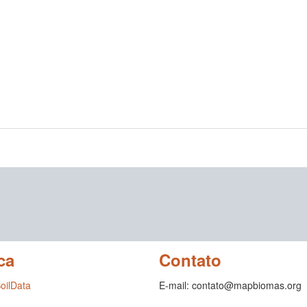
ca
Contato
SoilData
E-mail: contato@mapbiomas.org