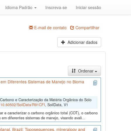
Idioma Padrão
Inscreva-se
Iniciar sessão
E-mail de contato
Compartilhar
Adicionar dados
Ordenar
 em Diferentes Sistemas de Manejo no Bioma
 Carbono e Caracterização da Matéria Orgânica do Solo
rg/10.60502/SoilData/R91CFI
, SoilData, V1
r e caracterizar o carbono orgânico total (COT), o carbono
 em diferentes sistemas de manejo, visando avali...
antanal, Brazil: Toposequences, mineralogy and