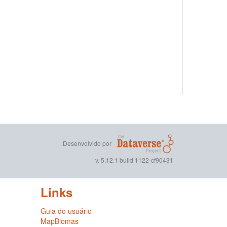
Desenvolvido por
v. 5.12.1 build 1122-cf90431
Links
Guia do usuário
MapBiomas