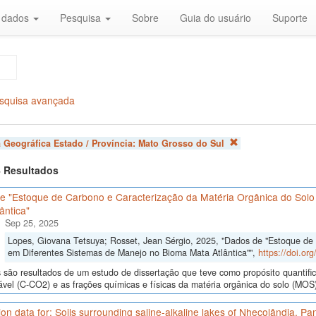
r dados
Pesquisa
Sobre
Guia do usuário
Suporte
squisa avançada
 Geográfica Estado / Província:
Mato Grosso do Sul
 4 Resultados
e "Estoque de Carbono e Caracterização da Matéria Orgânica do Solo
ântica"
Sep 25, 2025
Lopes, Giovana Tetsuya; Rosset, Jean Sérgio, 2025, "Dados de "Estoque de
em Diferentes Sistemas de Manejo no Bioma Mata Atlântica"",
https://doi.o
são resultados de um estudo de dissertação que teve como propósito quantifica
ável (C-CO2) e as frações químicas e físicas da matéria orgânica do solo (MOS)
ion data for: Soils surrounding saline-alkaline lakes of Nhecolândia, P