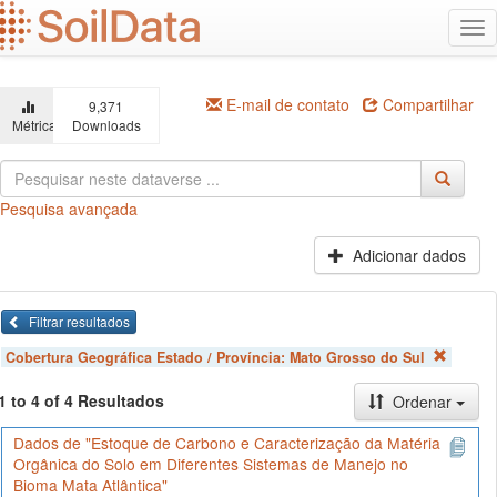
Ir
Alt
para
na
o
conteúdo
principal
E-mail de contato
Compartilhar
9,371
Métricas
Downloads
Pesquisa avançada
Adicionar dados
Filtrar resultados
Cobertura Geográfica Estado / Província:
Mato Grosso do Sul
1 to 4 of 4 Resultados
Ordenar
Dados de "Estoque de Carbono e Caracterização da Matéria
Orgânica do Solo em Diferentes Sistemas de Manejo no
Bioma Mata Atlântica"