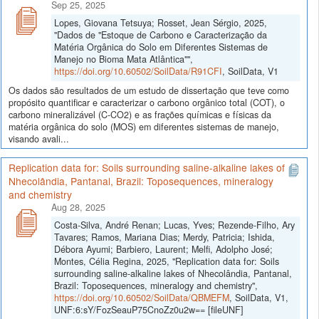
Sep 25, 2025
Lopes, Giovana Tetsuya; Rosset, Jean Sérgio, 2025,
"Dados de "Estoque de Carbono e Caracterização da
Matéria Orgânica do Solo em Diferentes Sistemas de
Manejo no Bioma Mata Atlântica"",
https://doi.org/10.60502/SoilData/R91CFI
, SoilData, V1
Os dados são resultados de um estudo de dissertação que teve como
propósito quantificar e caracterizar o carbono orgânico total (COT), o
carbono mineralizável (C-CO2) e as frações químicas e físicas da
matéria orgânica do solo (MOS) em diferentes sistemas de manejo,
visando avali...
Replication data for: Soils surrounding saline-alkaline lakes of
Nhecolândia, Pantanal, Brazil: Toposequences, mineralogy
and chemistry
Aug 28, 2025
Costa-Silva, André Renan; Lucas, Yves; Rezende-Filho, Ary
Tavares; Ramos, Mariana Dias; Merdy, Patricia; Ishida,
Débora Ayumi; Barbiero, Laurent; Melfi, Adolpho José;
Montes, Célia Regina, 2025, "Replication data for: Soils
surrounding saline-alkaline lakes of Nhecolândia, Pantanal,
Brazil: Toposequences, mineralogy and chemistry",
https://doi.org/10.60502/SoilData/QBMEFM
, SoilData, V1,
UNF:6:sY/FozSeauP75CnoZz0u2w== [fileUNF]