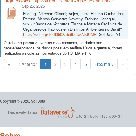
Organossolos Háplicos em Distintos Ambientes no Brasil"
Sep 25, 2025
Ebeling, Adierson Gilvani; Anjos, Lucia Helena Cunha dos;
Pereira, Marcos Gervasio; Novotny, Etelvino Henrique,
2025, "Dados de "Atributos Físicos e Matéria Orgânica de
Organossolos Háplicos em Distintos Ambientes no Brasil"",
https://doi.org/10.60502/SoilData/ABJUMR
, SoilData, V1
O trabalho possui 8 eventos e 38 camadas, os dados são
georreferenciados, os dados possuem análise física e quimica, foram
realizadas as coletas nos estados do RJ, MA e PR.
(Atual)
«
< Anterior
1
2
3
4
5
Próxima >
»
Copyright © 2026, SoilData
Desenvolvido por
v. 5.12.1 build 1122-cf90431
Sobre