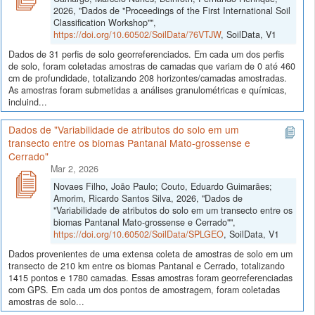
2026, "Dados de "Proceedings of the First International Soil
Classification Workshop"",
https://doi.org/10.60502/SoilData/76VTJW
, SoilData, V1
Dados de 31 perfis de solo georreferenciados. Em cada um dos perfis
de solo, foram coletadas amostras de camadas que variam de 0 até 460
cm de profundidade, totalizando 208 horizontes/camadas amostradas.
As amostras foram submetidas a análises granulométricas e químicas,
incluind...
Dados de "Variabilidade de atributos do solo em um
transecto entre os biomas Pantanal Mato-grossense e
Cerrado"
Mar 2, 2026
Novaes Filho, João Paulo; Couto, Eduardo Guimarães;
Amorim, Ricardo Santos Silva, 2026, "Dados de
"Variabilidade de atributos do solo em um transecto entre os
biomas Pantanal Mato-grossense e Cerrado"",
https://doi.org/10.60502/SoilData/SPLGEO
, SoilData, V1
Dados provenientes de uma extensa coleta de amostras de solo em um
transecto de 210 km entre os biomas Pantanal e Cerrado, totalizando
1415 pontos e 1780 camadas. Essas amostras foram georreferenciadas
com GPS. Em cada um dos pontos de amostragem, foram coletadas
amostras de solo...