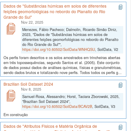
Dados de "Substâncias húmicas em solos de diferentes
feições geomorfológicas no rebordo do Planalto do Rio
Grande do Sul"
Nov 22, 2025
Menezes, Fábio Pacheco; Dalmolin, Ricardo Simão Diniz,
2023, "Dados de "Substâncias húmicas em solos de
diferentes feições geomorfológicas no rebordo do Planalto
do Rio Grande do Sul"",
https://doi.org/10.60502/SoilData/WNHQSU
, SoilData, V2
Os perfis foram descritos e os solos amostrados em trincheiras abertas
em três topossequências, segundo Santos et al. (2005). Este conjunto
de dados possui dados de análises químicas, físicas e granulométricas,
sendo dados brutos e totalizando nove perfis. Todos todos os perfis g...
Brazilian Soil Dataset 2024
Nov 8, 2025
Samuel-Rosa, Alessandro; Horst, Taciara Zborowski, 2025,
"Brazilian Soil Dataset 2024",
https://doi.org/10.60502/SoilData/BCAV2B
, SoilData, V3
Em construção
Dados de "Atributos Físicos e Matéria Orgânica de