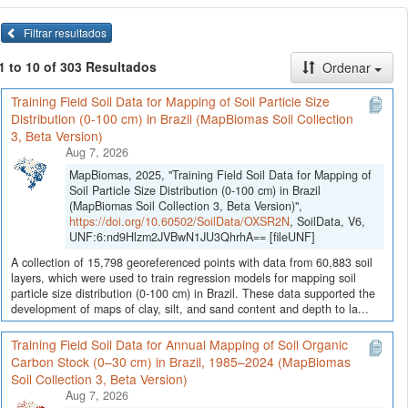
Filtrar resultados
1 to 10 of 303 Resultados
Ordenar
Training Field Soil Data for Mapping of Soil Particle Size
Distribution (0-100 cm) in Brazil (MapBiomas Soil Collection
3, Beta Version)
Aug 7, 2026
MapBiomas, 2025, "Training Field Soil Data for Mapping of
Soil Particle Size Distribution (0-100 cm) in Brazil
(MapBiomas Soil Collection 3, Beta Version)",
https://doi.org/10.60502/SoilData/OXSR2N
, SoilData, V6,
UNF:6:nd9Hlzm2JVBwN1JU3QhrhA== [fileUNF]
A collection of 15,798 georeferenced points with data from 60,883 soil
layers, which were used to train regression models for mapping soil
particle size distribution (0-100 cm) in Brazil. These data supported the
development of maps of clay, silt, and sand content and depth to la...
Training Field Soil Data for Annual Mapping of Soil Organic
Carbon Stock (0–30 cm) in Brazil, 1985–2024 (MapBiomas
Soil Collection 3, Beta Version)
Aug 7, 2026