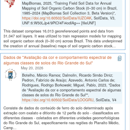
MapBiomas, 2025, "Training Field Soil Data for Annual
Mapping of Soil Organic Carbon Stock (0–30 cm) in Brazil,
1985–2024 (MapBiomas Soil Collection 3, Beta Version)",
https://doi.org/10.60502/SoilData/IUZOAK
, SoilData, V3,
UNF:6:W50LJp4/9PlCf4Fi4odlAg== [fileUNF]
This dataset comprises 16,013 georeferenced points and data from
31,047 soil layers. It was utilized to train regression models for mapping
soil organic carbon stock (0–30 cm) across Brazil. This data underpinned
the creation of annual (baseline) maps of soil organic carbon stock...
Dados de "Avaliação da cor e comportamento espectral de
algumas classes de solos do Rio Grande do Sul"
May 20, 2026
Botelho, Márcio Ramos; Dalmolin, Ricardo Simão Diniz;
Pedron, Fabrício de Araújo; Azevedo, Antonio Carlos de;
Rodrigues, Rodrigo Borkowski; Miguel, Pablo, 2023, "Dados
de "Avaliação da cor e comportamento espectral de algumas
classes de solos do Rio Grande do Sul"",
https://doi.org/10.60502/SoilData/LOOGRU
, SoilData, V4
Consiste de dados do conteúdo de ferro do solo determinado após
extração com oxalato e ditionito de 12 perfis do solo - classificados em
diferentes classes - coletados em diferentes unidades geomorfológicas
do Rio Grande do Sul, especificamente nas regiões do Planalto Médio,
Camp...