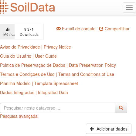
Ir
Alt
para
na
o
conteúdo
principal
E-mail de contato
Compartilhar
9,371
Métricas
Downloads
Aviso de Privacidade | Privacy Notice
Guia do Usuário | User Guide
Política de Preservação de Dados | Data Preservation Policy
Termos e Condições de Uso | Terms and Conditions of Use
Planilha Modelo | Template Spreadsheet
Dados Integrados | Integrated Data
Pesquisa avançada
Adicionar dados