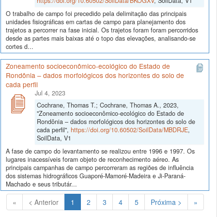
https://doi.org/10.60502/SoilData/BKOGXV
, SoilData, V1
O trabalho de campo foi precedido pela delimitação das principais
unidades fisiográficas em cartas de campo para planejamento dos
trajetos a percorrer na fase inicial. Os trajetos foram foram percorridos
desde as partes mais baixas até o topo das elevações, analisando-se
cortes d...
Zoneamento socioeconômico-ecológico do Estado de
Rondônia – dados morfológicos dos horizontes do solo de
cada perfil
Jul 4, 2023
Cochrane, Thomas T.; Cochrane, Thomas A., 2023,
"Zoneamento socioeconômico-ecológico do Estado de
Rondônia – dados morfológicos dos horizontes do solo de
cada perfil",
https://doi.org/10.60502/SoilData/MBDRJE
,
SoilData, V1
A fase de campo do levantamento se realizou entre 1996 e 1997. Os
lugares inacessíveis foram objeto de reconhecimento aéreo. As
principais campanhas de campo percorreram as regiões de influência
dos sistemas hidrográficos Guaporé-Mamoré-Madeira e Ji-Paraná-
Machado e seus tributár...
(Atual)
«
< Anterior
1
2
3
4
5
Próxima >
»