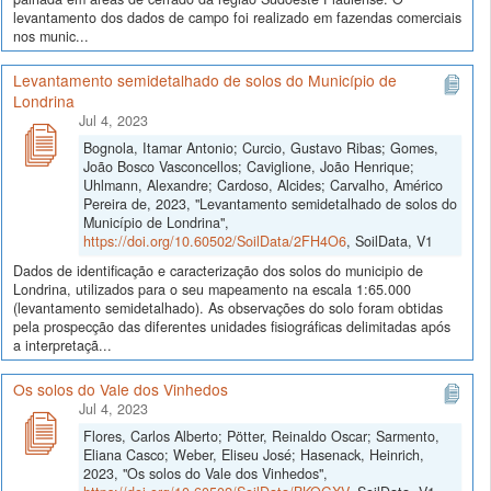
levantamento dos dados de campo foi realizado em fazendas comerciais
nos munic...
Levantamento semidetalhado de solos do Município de
Londrina
Jul 4, 2023
Bognola, Itamar Antonio; Curcio, Gustavo Ribas; Gomes,
João Bosco Vasconcellos; Caviglione, João Henrique;
Uhlmann, Alexandre; Cardoso, Alcides; Carvalho, Américo
Pereira de, 2023, "Levantamento semidetalhado de solos do
Município de Londrina",
https://doi.org/10.60502/SoilData/2FH4O6
, SoilData, V1
Dados de identificação e caracterização dos solos do municipio de
Londrina, utilizados para o seu mapeamento na escala 1:65.000
(levantamento semidetalhado). As observações do solo foram obtidas
pela prospecção das diferentes unidades fisiográficas delimitadas após
a interpretaçã...
Os solos do Vale dos Vinhedos
Jul 4, 2023
Flores, Carlos Alberto; Pötter, Reinaldo Oscar; Sarmento,
Eliana Casco; Weber, Eliseu José; Hasenack, Heinrich,
2023, "Os solos do Vale dos Vinhedos",