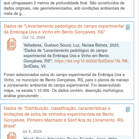
que ultrapassam 2 metros de profundidade final. São constituídos de
dados originais, não georreferenciados, sob condições ambientais de
mata de g...
Dados de "Levantamento pedológico do campo experimental
da Embrapa Uva e Vinho em Bento Gonçalves, RS"
Oct 12, 2024
Valladares, Gustavo Souza; Luz, Naíssa Batista, 2023,
"Dados de "Levantamento pedológico do campo
experimental da Embrapa Uva e Vinho em Bento
Gonçalves, RS"",
https://doi.org/10.60502/SoilData/7AL7MI
,
SoilData, V3
Foram selecionados solos do campo experimental da Embrapa Uva e
Vinho, no município de Bento Gonçalves, RS, para o planos de manejo
e zoneamento ambiental do campo experimental. Foi desenvolvido
mapa, na escala 1:10.000. Os dados contêm, descrição morfológica,
análise granulométr...
Dados de "Distribuição, classificação, características e
limitações de solos de vinhedos experimentais de Bento
Gonçalves, Pinheiro Machado e Sant'Ana do Livramento, RS,
Brasil"
Jul 4, 2024
Klamt, Egon; Schneider, Paulo; Tonietto, Jorge, 2024,