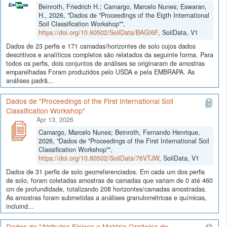
Beinroth, Friedrich H.; Camargo, Marcelo Nunes; Eswaran,
H., 2026, "Dados de "Proceedings of the Eigth International
Soil Classification Workshop"",
https://doi.org/10.60502/SoilData/BAGI6F
, SoilData, V1
Dados de 23 perfis e 171 camadas/horizontes de solo cujos dados
descritivos e analíticos completos são relatados da seguinte forma. Para
todos os perfis, dois conjuntos de análises se originaram de amostras
emparelhadas Foram produzidos pelo USDA e pela EMBRAPA. As
análises padrã...
Dados de "Proceedings of the First International Soil
Classification Workshop"
Apr 13, 2026
Camargo, Marcelo Nunes; Beinroth, Fernando Henrique,
2026, "Dados de "Proceedings of the First International Soil
Classification Workshop"",
https://doi.org/10.60502/SoilData/76VTJW
, SoilData, V1
Dados de 31 perfis de solo georreferenciados. Em cada um dos perfis
de solo, foram coletadas amostras de camadas que variam de 0 até 460
cm de profundidade, totalizando 208 horizontes/camadas amostradas.
As amostras foram submetidas a análises granulométricas e químicas,
incluind...
Dados de "Atributos Físicos e Matéria Orgânica de