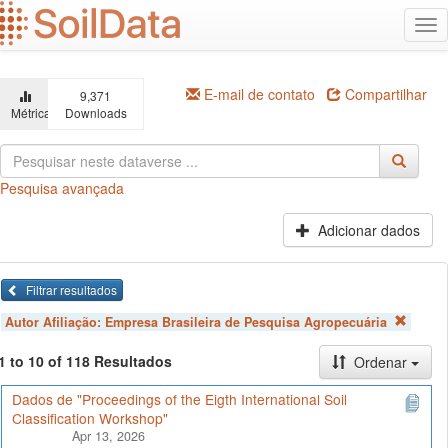
Ir
Alt
para
na
o
conteúdo
principal
E-mail de contato
Compartilhar
9,371
Métricas
Downloads
Pesquisa avançada
Adicionar dados
Filtrar resultados
Autor Afiliação:
Empresa Brasileira de Pesquisa Agropecuária
1 to 10 of 118 Resultados
Ordenar
Dados de "Proceedings of the Eigth International Soil
Classification Workshop"
Apr 13, 2026