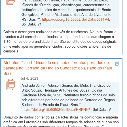
"Dados de "Distribuição, classificação, características e
limitações de solos de vinhedos experimentais de Bento
Gonçalves, Pinheiro Machado e Sant'Ana do Livramento,
RS, Brasil"",
https://doi.org/10.60502/SoilData/56T1R4
,
SoilData, V1
Coleta e descrições realizadas através de trincheiras. No total foram 7
eventos e 34 camadas analisadas, com profundidades que chegam a
1,80 metros de profundidade final. São constituídos de dados originais,
um evento apenas georreferenciados, sob condições ambientais de
campos s...
Atributos físico-hídricos do solo sob diferentes períodos de
palhada no Cerrado da Região Sudoeste do Estado do Piauí,
Brasil
Jul 4, 2023
Andrade Júnior, Aderson Soares de; Melo, Francisco de
Brito; Souza, Henrique Antunes de; Sousa, Odália
Carolinne Mota de, 2023, "Atributos físico-hídricos do solo
sob diferentes períodos de palhada no Cerrado da Região
Sudoeste do Estado do Piauí, Brasil",
https://doi.org/10.60502/SoilData/RRKNH7
, SoilData, V1
Conjunto de dados contendo as características físico-hídricas e matéria
orgânica em Latossolos sob diferentes tempos de adoção de cultivo sob
palhada em áreas de cerrado da região Sudoeste Piauiense. O