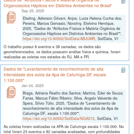
Organossolos Háplicos em Distintos Ambientes no Brasil"
Sep 25, 2025
Ebeling, Adierson Gilvani; Anjos, Lucia Helena Cunha dos;
Pereira, Marcos Gervasio; Novotny, Etelvino Henrique,
2025, "Dados de "Atributos Físicos e Matéria Orgânica de
Organossolos Háplicos em Distintos Ambientes no Brasil"",
https://doi.org/10.60502/SoilData/ABJUMR
, SoilData, V1
O trabalho possui 8 eventos e 38 camadas, os dados são
georreferenciados, os dados possuem análise física e quimica, foram
realizadas as coletas nos estados do RJ, MA e PR.
Dados de "Levantamento de reconhecimento de alta
intensidade dos solos da Apa de Cafuringa-DF, escala
1:100.000"
Jan 24, 2025
Braga, Adriana Reatto dos Santos; Martins, Éder de Souza;
Farias, Marcus Fábio Ribeiro; Silva, Angelo Valverde da;
Spera, Sílvio Túlio, 2025, "Dados de "Levantamento de
reconhecimento de alta intensidade dos solos da Apa de
Cafuringa-DF, escala 1:100.000"",
https://doi.org/10.60502/SoilData/NGA572
, SoilData, V1
As coletas foram realizadas na APA de Cafuringa escala 1:100.000. No
total foram 23 eventos e 82 camadas analisadas, com profundidades