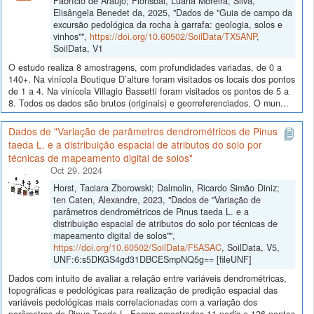
Fabrício de Aráujo; Florisbal, Luana Moreira; Silva,
Elisângela Benedet da, 2025, "Dados de "Guia de campo da
excursão pedológica da rocha à garrafa: geologia, solos e
vinhos"",
https://doi.org/10.60502/SoilData/TX5ANP
,
SoilData, V1
O estudo realiza 8 amostragens, com profundidades variadas, de 0 a
140+. Na vinícola Boutique D’alture foram visitados os locais dos pontos
de 1 a 4. Na vinícola Villagio Bassetti foram visitados os pontos de 5 a
8. Todos os dados são brutos (originais) e georreferenciados. O mun...
Dados de "Variação de parâmetros dendrométricos de Pinus
taeda L. e a distribuição espacial de atributos do solo por
técnicas de mapeamento digital de solos"
Oct 29, 2024
Horst, Taciara Zborowski; Dalmolin, Ricardo Simão Diniz;
ten Caten, Alexandre, 2023, "Dados de "Variação de
parâmetros dendrométricos de Pinus taeda L. e a
distribuição espacial de atributos do solo por técnicas de
mapeamento digital de solos"",
https://doi.org/10.60502/SoilData/F5ASAC
, SoilData, V5,
UNF:6:s5DKGS4gd31DBCESmpNQ5g== [fileUNF]
Dados com intuito de avaliar a relação entre variáveis dendrométricas,
topográficas e pedológicas para realização de predição espacial das
variáveis pedológicas mais correlacionadas com a variação dos
parâmetros de Pinus Taeda L. Foram amostrados 11 perfis e 126 pontos