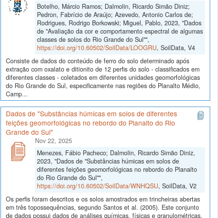
Botelho, Márcio Ramos; Dalmolin, Ricardo Simão Diniz;
Pedron, Fabrício de Araújo; Azevedo, Antonio Carlos de;
Rodrigues, Rodrigo Borkowski; Miguel, Pablo, 2023, "Dados
de "Avaliação da cor e comportamento espectral de algumas
classes de solos do Rio Grande do Sul"",
https://doi.org/10.60502/SoilData/LOOGRU
, SoilData, V4
Consiste de dados do conteúdo de ferro do solo determinado após
extração com oxalato e ditionito de 12 perfis do solo - classificados em
diferentes classes - coletados em diferentes unidades geomorfológicas
do Rio Grande do Sul, especificamente nas regiões do Planalto Médio,
Camp...
Dados de "Substâncias húmicas em solos de diferentes
feições geomorfológicas no rebordo do Planalto do Rio
Grande do Sul"
Nov 22, 2025
Menezes, Fábio Pacheco; Dalmolin, Ricardo Simão Diniz,
2023, "Dados de "Substâncias húmicas em solos de
diferentes feições geomorfológicas no rebordo do Planalto
do Rio Grande do Sul"",
https://doi.org/10.60502/SoilData/WNHQSU
, SoilData, V2
Os perfis foram descritos e os solos amostrados em trincheiras abertas
em três topossequências, segundo Santos et al. (2005). Este conjunto
de dados possui dados de análises químicas, físicas e granulométricas,