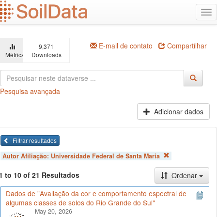
Ir
Alt
para
na
o
conteúdo
principal
E-mail de contato
Compartilhar
9,371
Métricas
Downloads
Pesquisa avançada
Adicionar dados
Filtrar resultados
Autor Afiliação:
Universidade Federal de Santa Maria
1 to 10 of 21 Resultados
Ordenar
Dados de "Avaliação da cor e comportamento espectral de
algumas classes de solos do Rio Grande do Sul"
May 20, 2026