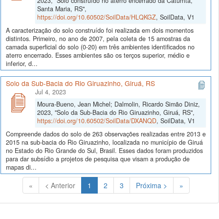
2023, "Solo construído no aterro encerrado da Caturrita,
Santa Maria, RS",
https://doi.org/10.60502/SoilData/HLQKGZ
, SoilData, V1
A caracterização do solo construído foi realizada em dois momentos
distintos. Primeiro, no ano de 2007, pela coleta de 15 amostras da
camada superficial do solo (0-20) em três ambientes identificados no
aterro encerrado. Esses ambientes são os terços superior, médio e
inferior, d...
Solo da Sub-Bacia do Rio Giruazinho, Giruá, RS
Jul 4, 2023
Moura-Bueno, Jean Michel; Dalmolin, Ricardo Simão Diniz,
2023, "Solo da Sub-Bacia do Rio Giruazinho, Giruá, RS",
https://doi.org/10.60502/SoilData/DXANQD
, SoilData, V1
Compreende dados do solo de 263 observações realizadas entre 2013 e
2015 na sub-bacia do Rio Giruazinho, localizada no município de Giruá
no Estado do Rio Grande do Sul, Brasil. Esses dados foram produzidos
para dar subsídio a projetos de pesquisa que visam a produção de
mapas di...
(Atual)
«
< Anterior
1
2
3
Próxima >
»