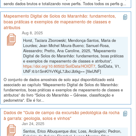
sendo dados brutos e totalizando nove perfis. Todos todos os perfis g...
Mapeamento Digital de Solos do Maranhão: fundamentos,
boas práticas e exemplos de mapeamento de classes e
atributos
Aug 8, 2025
Horst, Taciara Zborowski; Mendonça-Santos, Maria de
Lourdes; Jean Michel Moura-Bueno; Samuel-Rosa,
Alessandro; Pretto, Ana Caroline, 2025, "Mapeamento
Digital de Solos do Maranhão: fundamentos, boas práticas
e exemplos de mapeamento de classes e atributos",
https://doi.org/10.60502/SoilData/HOIDT7
, SoilData, V1,
UNF:6:b1SmKIYvYKgL7Jbc/Jbtkg== [fileUNF]
O conjunto de dados amostrais de solo aqui disponibilizado está
associado ao capítulo “Mapeamento Digital de Solos do Maranhão:
fundamentos, boas práticas e exemplos de mapeamento de classes e
atributos” do livro "Solos do Maranhão – Gênese, classificação e
pedometria". Ele é for...
Dados de "Guia de campo da excursão pedológica da rocha
à garrafa: geologia, solos e vinhos"
Jan 24, 2025
Santos, Erico Albuquerque dos; Loss, Arcângelo; Pedron,