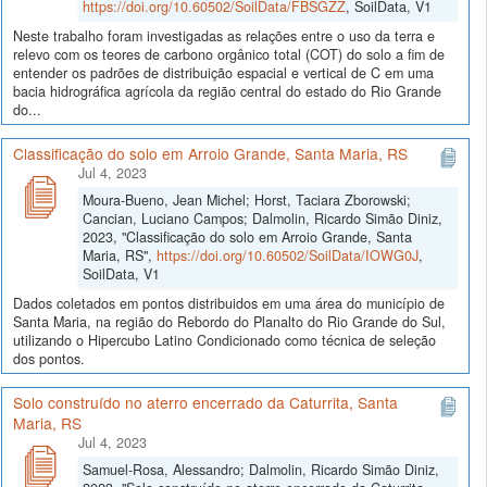
https://doi.org/10.60502/SoilData/FBSGZZ
, SoilData, V1
Neste trabalho foram investigadas as relações entre o uso da terra e
relevo com os teores de carbono orgânico total (COT) do solo a fim de
entender os padrões de distribuição espacial e vertical de C em uma
bacia hidrográfica agrícola da região central do estado do Rio Grande
do...
Classificação do solo em Arroio Grande, Santa Maria, RS
Jul 4, 2023
Moura-Bueno, Jean Michel; Horst, Taciara Zborowski;
Cancian, Luciano Campos; Dalmolin, Ricardo Simão Diniz,
2023, "Classificação do solo em Arroio Grande, Santa
Maria, RS",
https://doi.org/10.60502/SoilData/IOWG0J
,
SoilData, V1
Dados coletados em pontos distribuidos em uma área do município de
Santa Maria, na região do Rebordo do Planalto do Rio Grande do Sul,
utilizando o Hipercubo Latino Condicionado como técnica de seleção
dos pontos.
Solo construído no aterro encerrado da Caturrita, Santa
Maria, RS
Jul 4, 2023
Samuel-Rosa, Alessandro; Dalmolin, Ricardo Simão Diniz,