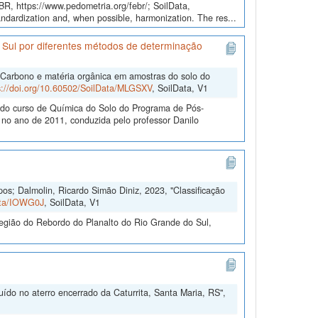
EBR, https://www.pedometria.org/febr/; SoilData,
andardization and, when possible, harmonization. The res...
 Sul por diferentes métodos de determinação
"Carbono e matéria orgânica em amostras do solo do
s://doi.org/10.60502/SoilData/MLGSXV
, SoilData, V1
e do curso de Química do Solo do Programa de Pós-
o ano de 2011, conduzida pelo professor Danilo
s; Dalmolin, Ricardo Simão Diniz, 2023, "Classificação
Data/IOWG0J
, SoilData, V1
egião do Rebordo do Planalto do Rio Grande do Sul,
ído no aterro encerrado da Caturrita, Santa Maria, RS",