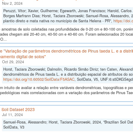
Nov 2, 2024
Peruzzi, Vitor; Xavier, Guilherme; Egewarth, Jonas Francisco; Harold, Carlo
Borges Marfrann Dias; Horst, Taciara Zborowski; Samuel-Rosa, Alessandro, 
plantio direto e mata nativa no município de Santa Helena - PR",
https://doi
 amostras de solo coletadas nas profundidades de 0-20 cm e 80-100 cm, poré
dades chegam até 20-40 cm, 40-50 cm e 40-60 cm. Foram selecionados 20 locais
O...
 "Variação de parâmetros dendrométricos de Pinus taeda L. e a distrib
amento digital de solos"
Oct 29, 2024
Horst, Taciara Zborowski; Dalmolin, Ricardo Simão Diniz; ten Caten, Alexan
dendrométricos de Pinus taeda L. e a distribuição espacial de atributos do so
https://doi.org/10.60502/SoilData/F5ASAC
, SoilData, V5, UNF:6:s5DKGS4
 intuito de avaliar a relação entre variáveis dendrométricas, topográficas e pe
s pedológicas mais correlacionadas com a variação dos parâmetros de Pinus Ta
n Soil Dataset 2023
Jul 11, 2024
Samuel-Rosa, Alessandro; Horst, Taciara Zborowski, 2024, "Brazilian Soil Da
SoilData, V3