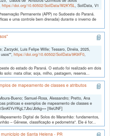
2025, "Dados de "Atributos Químicos de Solos
,
https://doi.org/10.60502/SoilData/W2KYSL
, SoilData, V1
e Preservação Permanente (APP) no Sudoeste do Paraná.
ficas e uma controle bem drenada) durante o inverno de
sos"
; Zarzycki, Luis Felipe Wille; Tessaro, Dinéia, 2025,
 usos"",
https://doi.org/10.60502/SoilData/9K9IF0
,
doeste do estado do Paraná. O estudo foi realizado em dois
solo: mata ciliar, soja, milho, pastagem, reserva...
mplos de mapeamento de classes e atributos
 Moura-Bueno; Samuel-Rosa, Alessandro; Pretto, Ana
oas práticas e exemplos de mapeamento de classes e
b1SmKIYvYKgL7Jbc/Jbtkg== [fileUNF]
o “Mapeamento Digital de Solos do Maranhão: fundamentos,
hão – Gênese, classificação e pedometria". Ele é for...
o município de Santa Helena - PR