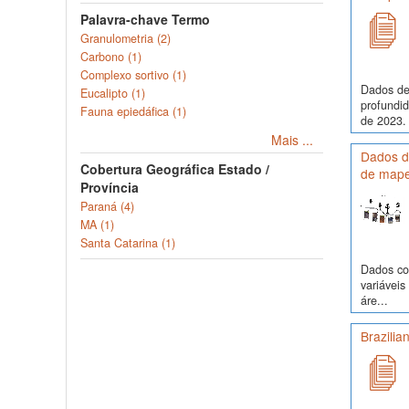
Palavra-chave Termo
Granulometria (2)
Carbono (1)
Complexo sortivo (1)
Dados de
Eucalipto (1)
profundi
Fauna epiedáfica (1)
de 2023. 
Mais ...
Dados de
Cobertura Geográfica Estado /
de mape
Província
Paraná (4)
MA (1)
Santa Catarina (1)
Dados com
variávei
áre...
Brazilia