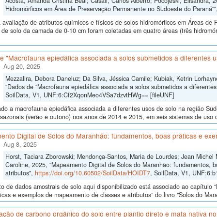
Acosta, Amanda Cristina Beal; Casali, Carlos Alberto; Pocojeski, Elisandra, 
Hidromórficos em Área de Preservação Permanente no Sudoeste do Paraná""
 avaliação de atributos químicos e físicos de solos hidromórficos em Áreas d
 de solo da camada de 0-10 cm foram coletadas em quatro áreas (três hidromór
e "Macrofauna epiedáfica associada a solos submetidos a diferentes u
Aug 20, 2025
Mezzalira, Debora Daneluz; Da Silva, Jéssica Camile; Kubiak, Ketrin Lorhayne
"Dados de "Macrofauna epiedáfica associada a solos submetidos a diferentes
SoilData, V1, UNF:6:Cf2XqonMeo4VSa7dzvtHWg== [fileUNF]
ado a macrofauna epiedáfica associada a diferentes usos de solo na região Su
sazonais (verão e outono) nos anos de 2014 e 2015, em seis sistemas de uso do 
nto Digital de Solos do Maranhão: fundamentos, boas práticas e exe
Aug 8, 2025
Horst, Taciara Zborowski; Mendonça-Santos, Maria de Lourdes; Jean Michel
Caroline, 2025, "Mapeamento Digital de Solos do Maranhão: fundamentos, b
atributos",
https://doi.org/10.60502/SoilData/HOIDT7
, SoilData, V1, UNF:6:
o de dados amostrais de solo aqui disponibilizado está associado ao capítul
icas e exemplos de mapeamento de classes e atributos” do livro "Solos do Maran
ão de carbono orgânico do solo entre plantio direto e mata nativa n