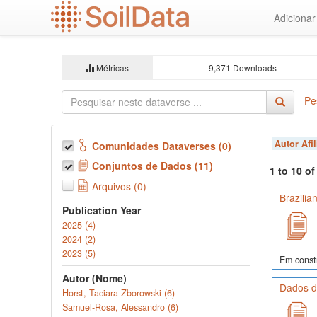
Ir
Adiciona
para
o
conteúdo
principal
Métricas
9,371 Downloads
Pe
Autor Afi
Comunidades Dataverses (0)
Conjuntos de Dados (11)
1 to 10 o
Arquivos (0)
Brazilia
Publication Year
2025 (4)
2024 (2)
2023 (5)
Em const
Autor (Nome)
Dados d
Horst, Taciara Zborowski (6)
Samuel-Rosa, Alessandro (6)