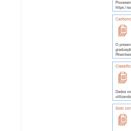
Processin
https://s
Carbono
O presen
graduaçã
Rheinhei
Classifi
Dados co
utilizand
Solo con