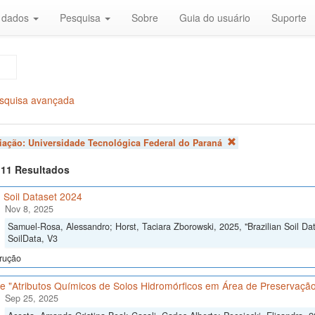
r dados
Pesquisa
Sobre
Guia do usuário
Suporte
squisa avançada
liação:
Universidade Tecnológica Federal do Paraná
f 11 Resultados
n Soil Dataset 2024
Nov 8, 2025
Samuel-Rosa, Alessandro; Horst, Taciara Zborowski, 2025, "Brazilian Soil Da
SoilData, V3
rução
e "Atributos Químicos de Solos Hidromórficos em Área de Preservaç
Sep 25, 2025