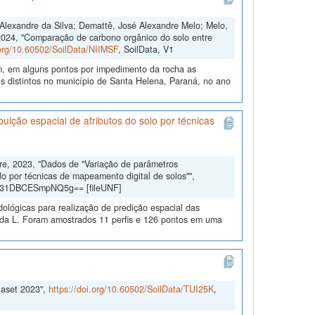
s Alexandre da Silva; Demattê, José Alexandre Melo; Melo,
2024, "Comparação de carbono orgânico do solo entre
.org/10.60502/SoilData/NIIMSF
, SoilData, V1
m, em alguns pontos por impedimento da rocha as
 distintos no município de Santa Helena, Paraná, no ano
uição espacial de atributos do solo por técnicas
dre, 2023, "Dados de "Variação de parâmetros
lo por técnicas de mapeamento digital de solos"",
gd31DBCESmpNQ5g== [fileUNF]
dológicas para realização de predição espacial das
eda L. Foram amostrados 11 perfis e 126 pontos em uma
taset 2023",
https://doi.org/10.60502/SoilData/TUI25K
,