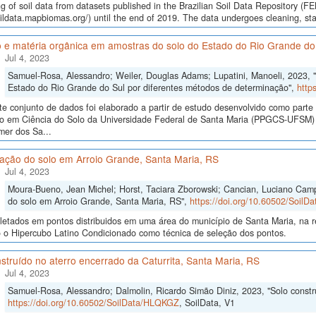
g of soil data from datasets published in the Brazilian Soil Data Repository (F
oildata.mapbiomas.org/) until the end of 2019. The data undergoes cleaning, st
 e matéria orgânica em amostras do solo do Estado do Rio Grande do
Jul 4, 2023
Samuel-Rosa, Alessandro; Weiler, Douglas Adams; Lupatini, Manoeli, 2023, 
Estado do Rio Grande do Sul por diferentes métodos de determinação",
http
te conjunto de dados foi elaborado a partir de estudo desenvolvido como part
o em Ciência do Solo da Universidade Federal de Santa Maria (PPGCS-UFSM) n
mer dos Sa...
cação do solo em Arroio Grande, Santa Maria, RS
Jul 4, 2023
Moura-Bueno, Jean Michel; Horst, Taciara Zborowski; Cancian, Luciano Campo
do solo em Arroio Grande, Santa Maria, RS",
https://doi.org/10.60502/Soil
letados em pontos distribuidos em uma área do município de Santa Maria, na r
o o Hipercubo Latino Condicionado como técnica de seleção dos pontos.
struído no aterro encerrado da Caturrita, Santa Maria, RS
Jul 4, 2023
Samuel-Rosa, Alessandro; Dalmolin, Ricardo Simão Diniz, 2023, "Solo constru
https://doi.org/10.60502/SoilData/HLQKGZ
, SoilData, V1