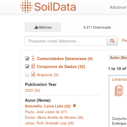
Ir
Adiciona
para
o
conteúdo
principal
Métricas
9,371 Downloads
Pe
Autor (N
Comunidades Dataverses (0)
Conjuntos de Dados (32)
1 to 10 o
Arquivos (0)
Levanta
Publication Year
2023 (32)
Autor (Nome)
Antonello, Loiva Lizia (32)
Paula, José Lopes de (27)
Duriez, Maria Amélia de Moraes (26)
Conjunto 
Johas, Ruth Andrade Leal (26)
Embrapa 