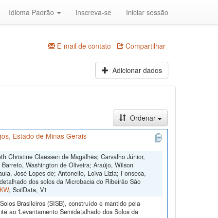
Idioma Padrão
Inscreva-se
Iniciar sessão
E-mail de contato
Compartilhar
Adicionar dados
Ordenar
os, Estado de Minas Gerais
th Christine Claessen de Magalhẽs; Carvalho Júnior,
; Barreto, Washington de Oliveira; Araújo, Wilson
ula, José Lopes de; Antonello, Loiva Lizia; Fonseca,
etalhado dos solos da Microbacia do Ribeirão São
FKW
, SoilData, V1
olos Brasileiros (SISB), construído e mantido pela
ente ao 'Levantamento Semidetalhado dos Solos da