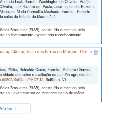
Andrade Leal; Barreto, Washington de Oliveira; Araújo,
Oliveira, Luiz Bezerra de; Paula, José Lopes de; Bezerra,
 Menezes, Maria Carmelita Machado; Ferreira, Roberto
de solos do Estado do Maranhão",
olos Brasileiros (SISB), construído e mantido pela
nte ao levantamento exploratório-reconhecimento
a aptidão agrícola das terras da Margem Direita
dos; Pötter, Reinaldo Oscar; Ferreira, Roberto Chaves;
ensidade dos solos e avaliação da aptidão agrícola das
/10.60502/SoilData/YED7UZ
, SoilData, V1
olos Brasileiros (SISB), construído e mantido pela
ente ao 'Levantamento de reconhecimento de média
Próxima >
»