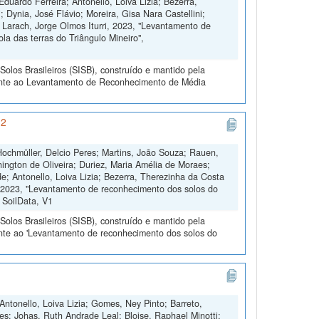
duardo Ferreira; Antonello, Loiva Lizia; Bezerra,
 Dynia, José Flávio; Moreira, Gisa Nara Castellini;
 Larach, Jorge Olmos Iturri, 2023, "Levantamento de
la das terras do Triângulo Mineiro",
olos Brasileiros (SISB), construído e mantido pela
rente ao Levantamento de Reconhecimento de Média
 2
 Hochmüller, Delcio Peres; Martins, João Souza; Rauen,
ington de Oliveira; Duriez, Maria Amélia de Moraes;
; Antonello, Loiva Lizia; Bezerra, Therezinha da Costa
e, 2023, "Levantamento de reconhecimento dos solos do
, SoilData, V1
olos Brasileiros (SISB), construído e mantido pela
ente ao 'Levantamento de reconhecimento dos solos do
Antonello, Loiva Lizia; Gomes, Ney Pinto; Barreto,
es; Johas, Ruth Andrade Leal; Bloise, Raphael Minotti;