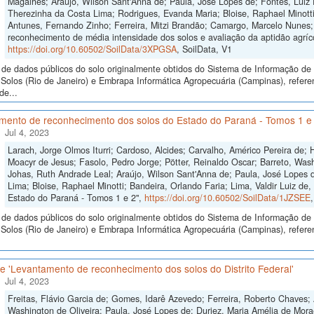
Magalhẽs; Araújo, Wilson Sant'Anna de; Paula, José Lopes de; Fontes, Luiz E
Therezinha da Costa Lima; Rodrigues, Evanda Maria; Bloise, Raphael Minotti;
Antunes, Fernando Zinho; Ferreira, Mitzi Brandão; Camargo, Marcelo Nunes;
reconhecimento de média intensidade dos solos e avaliação da aptidão agríco
https://doi.org/10.60502/SoilData/3XPGSA
, SoilData, V1
de dados públicos do solo originalmente obtidos do Sistema de Informação de S
Solos (Rio de Janeiro) e Embrapa Informática Agropecuária (Campinas), refe
de...
mento de reconhecimento dos solos do Estado do Paraná - Tomos 1 e
Jul 4, 2023
Larach, Jorge Olmos Iturri; Cardoso, Alcides; Carvalho, Américo Pereira de;
Moacyr de Jesus; Fasolo, Pedro Jorge; Pötter, Reinaldo Oscar; Barreto, Wash
Johas, Ruth Andrade Leal; Araújo, Wilson Sant'Anna de; Paula, José Lopes de
Lima; Bloise, Raphael Minotti; Bandeira, Orlando Faria; Lima, Valdir Luiz d
Estado do Paraná - Tomos 1 e 2",
https://doi.org/10.60502/SoilData/1JZSEE
de dados públicos do solo originalmente obtidos do Sistema de Informação de S
Solos (Rio de Janeiro) e Embrapa Informática Agropecuária (Campinas), refer
 'Levantamento de reconhecimento dos solos do Distrito Federal'
Jul 4, 2023
Freitas, Flávio Garcia de; Gomes, Idarê Azevedo; Ferreira, Roberto Chaves; 
Washington de Oliveira; Paula, José Lopes de; Duriez, Maria Amélia de Mora