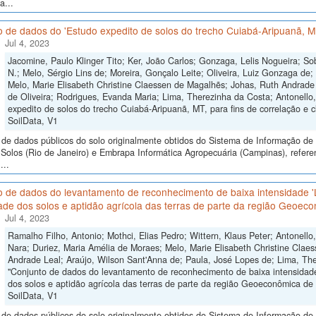
a...
 de dados do 'Estudo expedito de solos do trecho Cuiabá-Aripuanã, MT,
Jul 4, 2023
Jacomine, Paulo Klinger Tito; Ker, João Carlos; Gonzaga, Lelis Nogueira; So
N.; Melo, Sérgio Lins de; Moreira, Gonçalo Leite; Oliveira, Luiz Gonzaga de
Melo, Marie Elisabeth Christine Claessen de Magalhẽs; Johas, Ruth Andrade 
de Oliveira; Rodrigues, Evanda Maria; Lima, Therezinha da Costa; Antonello,
expedito de solos do trecho Cuiabá-Aripuanã, MT, para fins de correlação e cl
SoilData, V1
de dados públicos do solo originalmente obtidos do Sistema de Informação de S
Solos (Rio de Janeiro) e Embrapa Informática Agropecuária (Campinas), refere
...
o de dados do levantamento de reconhecimento de baixa intensidade 
ade dos solos e aptidão agrícola das terras de parte da região Geoeco
Jul 4, 2023
Ramalho Filho, Antonio; Mothci, Elias Pedro; Wittern, Klaus Peter; Antonello
Nara; Duriez, Maria Amélia de Moraes; Melo, Marie Elisabeth Christine Claes
Andrade Leal; Araújo, Wilson Sant'Anna de; Paula, José Lopes de; Lima, The
"Conjunto de dados do levantamento de reconhecimento de baixa intensidad
dos solos e aptidão agrícola das terras de parte da região Geoeconômica de B
SoilData, V1
de dados públicos do solo originalmente obtidos do Sistema de Informação de S