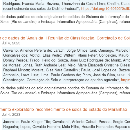
Rodrigues, Evanda Maria; Bezerra, Therezinha da Costa Lima; Chaffin, Clau
reconhecimento dos solos do Distrito Federal'",
https://doi.org/10.60502/So
de dados públicos do solo originalmente obtidos do Sistema de Informação de S
Solos (Rio de Janeiro) e Embrapa Informática Agropecuária (Campinas), refer
 de dados do 'Anais da II Reunião de Classificação, Correlação de Solo
Jul 4, 2023
Carvalho, Américo Pereira de; Larach, Jorge Olmos Iturri; Camargo, Marcelo
Gonçalves dos; Mothci, Elias Pedro; Wittern, Klaus Peter; Conceição, Mauro 
Doracy Pessoa; Prado, Helio do; Souza, João Luiz Rodrigues de; Moniz, Anton
de Moraes; Johas, Ruth Andrade Leal; Melo, Marie Elisabeth Christine Claes
Raphael Minotti; Moreira, Gisa Nara Castellini; Paula, José Lopes de; Bezer
Antonello, Loiva Lizia; Lima, Paulo Cardoso de; Pinto, José da Silva, 2023, 
Classificação, Correlação de Solo e Interpretação de aptidão agrícola'",
https
de dados públicos do solo originalmente obtidos do Sistema de Informação de S
olos (Rio de Janeiro) e Embrapa Informática Agropecuária (Campinas), referen
mento exploratório-reconhecimento de solos do Estado do Maranhão
Jul 4, 2023
Jacomine, Paulo Klinger Tito; Cavalcanti, Anionto Cabral; Pessoa, Sergio Cos
Regueira; Lopes, Osvaldo Ferreira; Mélo Filho, Heraclio Fernandes Raposo 