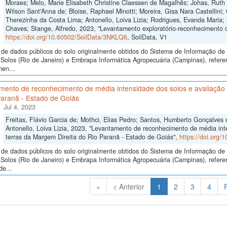
Moraes; Melo, Marie Elisabeth Christine Claessen de Magalhẽs; Johas, Ruth 
Wilson Sant'Anna de; Bloise, Raphael Minotti; Moreira, Gisa Nara Castellini; 
Therezinha da Costa Lima; Antonello, Loiva Lizia; Rodrigues, Evanda Maria;
Chaves; Stange, Alfredo, 2023, "Levantamento exploratório-reconhecimento 
https://doi.org/10.60502/SoilData/3NKLQ6
, SoilData, V1
de dados públicos do solo originalmente obtidos do Sistema de Informação de S
Solos (Rio de Janeiro) e Embrapa Informática Agropecuária (Campinas), refere
men...
mento de reconhecimento de média intensidade dos solos e avaliação d
Paranã - Estado de Goiás
Jul 4, 2023
Freitas, Flávio Garcia de; Mothci, Elias Pedro; Santos, Humberto Gonçalves 
Antonello, Loiva Lizia, 2023, "Levantamento de reconhecimento de média int
terras da Margem Direita do Rio Paranã - Estado de Goiás",
https://doi.org
de dados públicos do solo originalmente obtidos do Sistema de Informação de S
Solos (Rio de Janeiro) e Embrapa Informática Agropecuária (Campinas), refer
de...
(Atual)
«
< Anterior
1
2
3
4