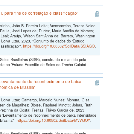
 para fins de correlação e classificação'
brinho, João B. Pereira Leite; Vasconcelos, Tereza Neide
; Paula, José Lopes de; Duriez, Maria Amélia de Moraes;
Leal; Araújo, Wilson Sant'Anna de; Barreto, Washington
 Loiva Lizia, 2023, "Conjunto de dados do 'Estudo
assificação'",
https://doi.org/10.60502/SoilData/SSIAGO
,
olos Brasileiros (SISB), construído e mantido pela
nte ao 'Estudo Expedito de Solos do Trecho Cuiabá-
'Levantamento de reconhecimento de baixa
nômica de Brasília'
, Loiva Lizia; Camargo, Marcelo Nunes; Moreira, Gisa
sen de Magalhẽs; Bloise, Raphael Minotti; Johas, Ruth
rezinha da Costa; Freitas, Flávio Garcia de, 2023,
e 'Levantamento de reconhecimento de baixa intensidade
rasília'",
https://doi.org/10.60502/SoilData/MVWJOY
,
olos Brasileiros (SISB), construído e mantido pela