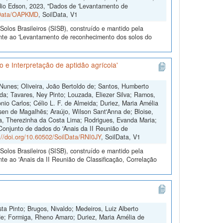
dio Edson, 2023, "Dados de 'Levantamento de
ilData/OAPKMD
, SoilData, V1
olos Brasileiros (SISB), construído e mantido pela
ente ao 'Levantamento de reconhecimento dos solos do
 e Interpretação de aptidão agrícola'
 Nunes; Oliveira, João Bertoldo de; Santos, Humberto
da; Tavares, Ney Pinto; Louzada, Eliezer Silva; Ramos,
io Carlos; Célio L. F. de Almeida; Duriez, Maria Amélia
sen de Magalhẽs; Araújo, Wilson Sant'Anna de; Bloise,
ra, Therezinha da Costa Lima; Rodrigues, Evanda Maria;
"Conjunto de dados do 'Anais da II Reunião de
://doi.org/10.60502/SoilData/RNI0JY
, SoilData, V1
olos Brasileiros (SISB), construído e mantido pela
te ao 'Anais da II Reunião de Classificação, Correlação
ta Pinto; Brugos, Nivaldo; Medeiros, Luiz Alberto
de; Formiga, Rheno Amaro; Duriez, Maria Amélia de