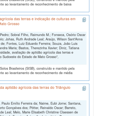
ente ao levantamento de reconhecimento de baixa
grícola das terras e indicação de culturas em
Mato Grosso
 Pedro; Sobral Filho, Raimundo M.; Fonseca, Osório Oscar
lo; Johas, Ruth Andrade Leal; Araújo, Wilson Sant'Anna
s de; Fontes, Luiz Eduardo Ferreira; Souza, João Luis
andra Maria; Bastos, Therezinha Xavier; Diniz, Tatiana
dade, avaliação de aptidão agrícola das terras e
do Sudoeste do Estado de Mato Grosso",
olos Brasileiros (SISB), construído e mantido pela
ente ao levantamento de reconhecimento de média
a aptidão agrícola das terras do Triângulo
 Paulo Emílio Ferreira da; Naime, Eubi Jorne; Santana,
erto Gonçalves dos; Pötter, Reinaldo Oscar; Barreto,
de Leal; Melo, Marie Elisabeth Christine Claessen de