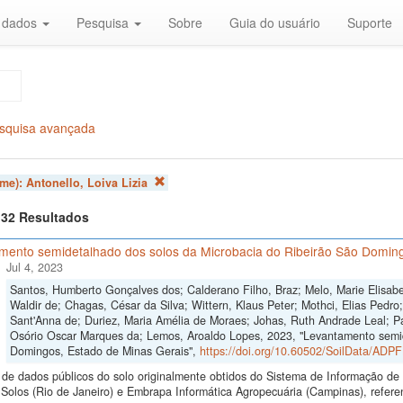
r dados
Pesquisa
Sobre
Guia do usuário
Suporte
squisa avançada
ome):
Antonello, Loiva Lizia
f 32 Resultados
mento semidetalhado dos solos da Microbacia do Ribeirão São Doming
Jul 4, 2023
Santos, Humberto Gonçalves dos; Calderano Filho, Braz; Melo, Marie Elisabe
Waldir de; Chagas, César da Silva; Wittern, Klaus Peter; Mothci, Elias Pedro
Sant'Anna de; Duriez, Maria Amélia de Moraes; Johas, Ruth Andrade Leal; Pa
Osório Oscar Marques da; Lemos, Aroaldo Lopes, 2023, "Levantamento semid
Domingos, Estado de Minas Gerais",
https://doi.org/10.60502/SoilData/ADP
de dados públicos do solo originalmente obtidos do Sistema de Informação de S
Solos (Rio de Janeiro) e Embrapa Informática Agropecuária (Campinas), refer