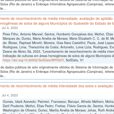
Solos (Rio de Janeiro) e Embrapa Informática Agropecuária (Campinas), refer
de...
ento de reconhecimento de média intensidade, avaliação de aptidão a
omogêneas de solos de alguns Municípios do Sudoeste do Estado de 
Jul 4, 2023
Pires Filho, Antonio Manoel; Santos, Humberto Gonçalves dos; Mothci, Elias
Marques da; Duriez, Maria Amélia de Moraes; Marie Elizabeth C. C. de M. Me
de; Bloise, Raphael Minotti; Moreira, Gisa Nara Castellini; Paula, José Lope
Rodrigues; Lima, Therezinha da Costa; Antonello, Loiva Lizia; Rodrigues, Ev
Deane de Abreu Sá, 2023, "Levantamento de reconhecimento de média intensi
indicação de culturas em áreas homogêneas de solos de alguns Municípios 
https://doi.org/10.60502/SoilData/MY0S3Y
, SoilData, V1
de dados públicos do solo originalmente obtidos do Sistema de Informação de S
Solos (Rio de Janeiro) e Embrapa Informática Agropecuária (Campinas), refer
de...
ento de reconhecimento de média intensidade dos solos e avaliação d
Jul 4, 2023
Gomes, Idarê Azevedo; Palmieri, Francesco; Baruqui, Alfredo Melhem; Motta,
Derli Prudente; Mothci, Elias Pedro; Freitas, Flávio Garcia de; Santos, Humb
Washington de Oliveira; Duriez, Marilia Amélia de Moraes; Johas, Ruth Andra