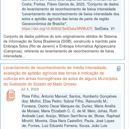
Costa; Freitas, Flávio Garcia de, 2023, "Conjunto de dados
do levantamento de reconhecimento de baixa intensidade
'Levantamento de reconhecimento de baixa intensidade dos
solos e aptidão agrícola das terras de parte da região
Geoeconômica de Brasília'",
https://doi.org/10.60502/SoilData/MVWJOY
, SoilData, V1
Conjunto de dados públicos do solo originalmente obtidos do Sistema
de Informação de Solos Brasileiros (SISB), construído e mantido pela
Embrapa Solos (Rio de Janeiro) e Embrapa Informática Agropecuária
(Campinas), referente ao levantamento de reconhecimento de baixa
intensidade...
Levantamento de reconhecimento de média intensidade,
avaliação de aptidão agrícola das terras e indicação de
culturas em áreas homogêneas de solos de alguns Municípios
do Sudoeste do Estado de Mato Grosso
Jul 4, 2023
Pires Filho, Antonio Manoel; Santos, Humberto Gonçalves
dos; Mothci, Elias Pedro; Sobral Filho, Raimundo M.;
Fonseca, Osório Oscar Marques da; Duriez, Maria Amélia
de Moraes; Marie Elizabeth C. C. de M. Melo; Johas, Ruth
Andrade Leal; Araújo, Wilson Sant'Anna de; Bloise, Raphael
Minotti; Moreira, Gisa Nara Castellini; Paula, José Lopes
de; Fontes, Luiz Eduardo Ferreira; Souza, João Luis