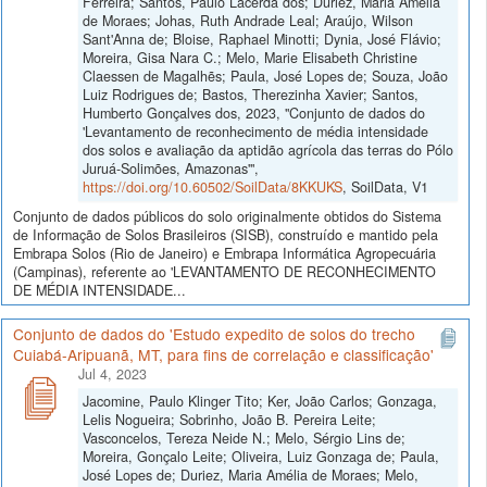
Ferreira; Santos, Paulo Lacerda dos; Duriez, Maria Amélia
de Moraes; Johas, Ruth Andrade Leal; Araújo, Wilson
Sant'Anna de; Bloise, Raphael Minotti; Dynia, José Flávio;
Moreira, Gisa Nara C.; Melo, Marie Elisabeth Christine
Claessen de Magalhẽs; Paula, José Lopes de; Souza, João
Luiz Rodrigues de; Bastos, Therezinha Xavier; Santos,
Humberto Gonçalves dos, 2023, "Conjunto de dados do
'Levantamento de reconhecimento de média intensidade
dos solos e avaliação da aptidão agrícola das terras do Pólo
Juruá-Solimões, Amazonas'",
https://doi.org/10.60502/SoilData/8KKUKS
, SoilData, V1
Conjunto de dados públicos do solo originalmente obtidos do Sistema
de Informação de Solos Brasileiros (SISB), construído e mantido pela
Embrapa Solos (Rio de Janeiro) e Embrapa Informática Agropecuária
(Campinas), referente ao 'LEVANTAMENTO DE RECONHECIMENTO
DE MÉDIA INTENSIDADE...
Conjunto de dados do 'Estudo expedito de solos do trecho
Cuiabá-Aripuanã, MT, para fins de correlação e classificação'
Jul 4, 2023
Jacomine, Paulo Klinger Tito; Ker, João Carlos; Gonzaga,
Lelis Nogueira; Sobrinho, João B. Pereira Leite;
Vasconcelos, Tereza Neide N.; Melo, Sérgio Lins de;
Moreira, Gonçalo Leite; Oliveira, Luiz Gonzaga de; Paula,
José Lopes de; Duriez, Maria Amélia de Moraes; Melo,