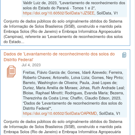
Valdir Luiz de, 2023, "Levantamento de reconhecimento dos
solos do Estado do Paraná - Tomos 1 e 2",
https://doi.org/10.60502/SoilData/1JZSEE
, SoilData, V1
Conjunto de dados públicos do solo originalmente obtidos do Sistema
de Informação de Solos Brasileiros (SISB), construído e mantido pela
Embrapa Solos (Rio de Janeiro) e Embrapa Informática Agropecuária
(Campinas), referente ao 'Levantamento de reconhecimento dos solos
do Estado...
Dados de 'Levantamento de reconhecimento dos solos do
Distrito Federal'
Jul 4, 2023
Freitas, Flávio Garcia de; Gomes, Idarê Azevedo; Ferreira,
Roberto Chaves; Antonello, Loiva Lizia; Gomes, Ney Pinto;
Barreto, Washington de Oliveira; Paula, José Lopes de;
Duriez, Maria Amélia de Moraes; Johas, Ruth Andrade Leal;
Bloise, Raphael Minotti; Rodrigues, Evanda Maria; Bezerra,
Therezinha da Costa Lima; Chaffin, Claudio Edson, 2023,
"Dados de 'Levantamento de reconhecimento dos solos do
Distrito Federal'",
https://doi.org/10.60502/SoilData/OAPKMD
, SoilData, V1
Conjunto de dados públicos do solo originalmente obtidos do Sistema
de Informação de Solos Brasileiros (SISB), construído e mantido pela
Embrapa Solos (Rio de Janeiro) e Embrapa Informática Agropecuária