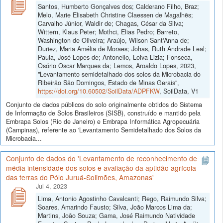
Santos, Humberto Gonçalves dos; Calderano Filho, Braz;
Melo, Marie Elisabeth Christine Claessen de Magalhẽs;
Carvalho Júnior, Waldir de; Chagas, César da Silva;
Wittern, Klaus Peter; Mothci, Elias Pedro; Barreto,
Washington de Oliveira; Araújo, Wilson Sant'Anna de;
Duriez, Maria Amélia de Moraes; Johas, Ruth Andrade Leal;
Paula, José Lopes de; Antonello, Loiva Lizia; Fonseca,
Osório Oscar Marques da; Lemos, Aroaldo Lopes, 2023,
"Levantamento semidetalhado dos solos da Microbacia do
Ribeirão São Domingos, Estado de Minas Gerais",
https://doi.org/10.60502/SoilData/ADPFKW
, SoilData, V1
Conjunto de dados públicos do solo originalmente obtidos do Sistema
de Informação de Solos Brasileiros (SISB), construído e mantido pela
Embrapa Solos (Rio de Janeiro) e Embrapa Informática Agropecuária
(Campinas), referente ao 'Levantamento Semidetalhado dos Solos da
Microbacia...
Conjunto de dados do 'Levantamento de reconhecimento de
média intensidade dos solos e avaliação da aptidão agrícola
das terras do Pólo Juruá-Solimões, Amazonas'
Jul 4, 2023
Lima, Antonio Agostinho Cavalcanti; Rego, Raimundo Silva;
Soares, Amarindo Fausto; Silva, João Marcos Lima da;
Martins, João Souza; Gama, José Raimundo Natividade