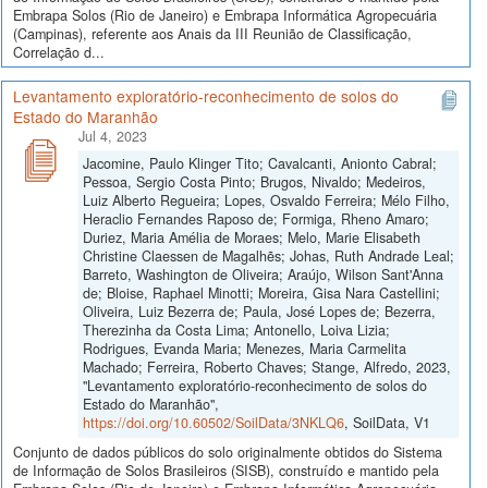
Embrapa Solos (Rio de Janeiro) e Embrapa Informática Agropecuária
(Campinas), referente aos Anais da III Reunião de Classificação,
Correlação d...
Levantamento exploratório-reconhecimento de solos do
Estado do Maranhão
Jul 4, 2023
Jacomine, Paulo Klinger Tito; Cavalcanti, Anionto Cabral;
Pessoa, Sergio Costa Pinto; Brugos, Nivaldo; Medeiros,
Luiz Alberto Regueira; Lopes, Osvaldo Ferreira; Mélo Filho,
Heraclio Fernandes Raposo de; Formiga, Rheno Amaro;
Duriez, Maria Amélia de Moraes; Melo, Marie Elisabeth
Christine Claessen de Magalhẽs; Johas, Ruth Andrade Leal;
Barreto, Washington de Oliveira; Araújo, Wilson Sant'Anna
de; Bloise, Raphael Minotti; Moreira, Gisa Nara Castellini;
Oliveira, Luiz Bezerra de; Paula, José Lopes de; Bezerra,
Therezinha da Costa Lima; Antonello, Loiva Lizia;
Rodrigues, Evanda Maria; Menezes, Maria Carmelita
Machado; Ferreira, Roberto Chaves; Stange, Alfredo, 2023,
"Levantamento exploratório-reconhecimento de solos do
Estado do Maranhão",
https://doi.org/10.60502/SoilData/3NKLQ6
, SoilData, V1
Conjunto de dados públicos do solo originalmente obtidos do Sistema
de Informação de Solos Brasileiros (SISB), construído e mantido pela