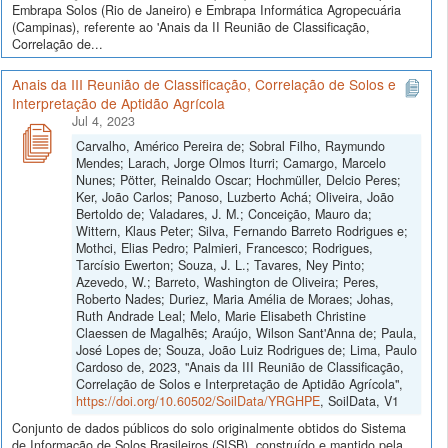
Embrapa Solos (Rio de Janeiro) e Embrapa Informática Agropecuária
(Campinas), referente ao 'Anais da II Reunião de Classificação,
Correlação de...
Anais da III Reunião de Classificação, Correlação de Solos e
Interpretação de Aptidão Agrícola
Jul 4, 2023
Carvalho, Américo Pereira de; Sobral Filho, Raymundo
Mendes; Larach, Jorge Olmos Iturri; Camargo, Marcelo
Nunes; Pötter, Reinaldo Oscar; Hochmüller, Delcio Peres;
Ker, João Carlos; Panoso, Luzberto Achá; Oliveira, João
Bertoldo de; Valadares, J. M.; Conceição, Mauro da;
Wittern, Klaus Peter; Silva, Fernando Barreto Rodrigues e;
Mothci, Elias Pedro; Palmieri, Francesco; Rodrigues,
Tarcísio Ewerton; Souza, J. L.; Tavares, Ney Pinto;
Azevedo, W.; Barreto, Washington de Oliveira; Peres,
Roberto Nades; Duriez, Maria Amélia de Moraes; Johas,
Ruth Andrade Leal; Melo, Marie Elisabeth Christine
Claessen de Magalhẽs; Araújo, Wilson Sant'Anna de; Paula,
José Lopes de; Souza, João Luiz Rodrigues de; Lima, Paulo
Cardoso de, 2023, "Anais da III Reunião de Classificação,
Correlação de Solos e Interpretação de Aptidão Agrícola",
https://doi.org/10.60502/SoilData/YRGHPE
, SoilData, V1
Conjunto de dados públicos do solo originalmente obtidos do Sistema
de Informação de Solos Brasileiros (SISB), construído e mantido pela