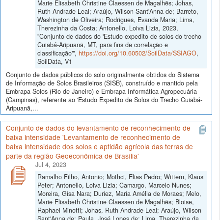
Marie Elisabeth Christine Claessen de Magalhẽs; Johas,
Ruth Andrade Leal; Araújo, Wilson Sant'Anna de; Barreto,
Washington de Oliveira; Rodrigues, Evanda Maria; Lima,
Therezinha da Costa; Antonello, Loiva Lizia, 2023,
"Conjunto de dados do 'Estudo expedito de solos do trecho
Cuiabá-Aripuanã, MT, para fins de correlação e
classificação'",
https://doi.org/10.60502/SoilData/SSIAGO
,
SoilData, V1
Conjunto de dados públicos do solo originalmente obtidos do Sistema
de Informação de Solos Brasileiros (SISB), construído e mantido pela
Embrapa Solos (Rio de Janeiro) e Embrapa Informática Agropecuária
(Campinas), referente ao 'Estudo Expedito de Solos do Trecho Cuiabá-
Aripuanã,...
Conjunto de dados do levantamento de reconhecimento de
baixa intensidade 'Levantamento de reconhecimento de
baixa intensidade dos solos e aptidão agrícola das terras de
parte da região Geoeconômica de Brasília'
Jul 4, 2023
Ramalho Filho, Antonio; Mothci, Elias Pedro; Wittern, Klaus
Peter; Antonello, Loiva Lizia; Camargo, Marcelo Nunes;
Moreira, Gisa Nara; Duriez, Maria Amélia de Moraes; Melo,
Marie Elisabeth Christine Claessen de Magalhẽs; Bloise,
Raphael Minotti; Johas, Ruth Andrade Leal; Araújo, Wilson
Sant'Anna de; Paula, José Lopes de; Lima, Therezinha da