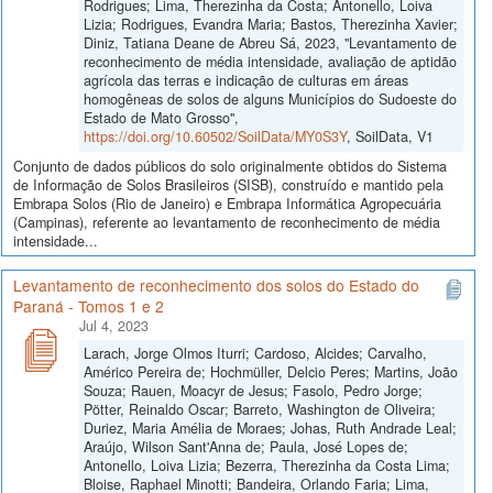
Rodrigues; Lima, Therezinha da Costa; Antonello, Loiva
Lizia; Rodrigues, Evandra Maria; Bastos, Therezinha Xavier;
Diniz, Tatiana Deane de Abreu Sá, 2023, "Levantamento de
reconhecimento de média intensidade, avaliação de aptidão
agrícola das terras e indicação de culturas em áreas
homogêneas de solos de alguns Municípios do Sudoeste do
Estado de Mato Grosso",
https://doi.org/10.60502/SoilData/MY0S3Y
, SoilData, V1
Conjunto de dados públicos do solo originalmente obtidos do Sistema
de Informação de Solos Brasileiros (SISB), construído e mantido pela
Embrapa Solos (Rio de Janeiro) e Embrapa Informática Agropecuária
(Campinas), referente ao levantamento de reconhecimento de média
intensidade...
Levantamento de reconhecimento dos solos do Estado do
Paraná - Tomos 1 e 2
Jul 4, 2023
Larach, Jorge Olmos Iturri; Cardoso, Alcides; Carvalho,
Américo Pereira de; Hochmüller, Delcio Peres; Martins, João
Souza; Rauen, Moacyr de Jesus; Fasolo, Pedro Jorge;
Pötter, Reinaldo Oscar; Barreto, Washington de Oliveira;
Duriez, Maria Amélia de Moraes; Johas, Ruth Andrade Leal;
Araújo, Wilson Sant'Anna de; Paula, José Lopes de;
Antonello, Loiva Lizia; Bezerra, Therezinha da Costa Lima;
Bloise, Raphael Minotti; Bandeira, Orlando Faria; Lima,