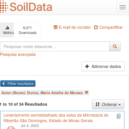
Ir
Alt
para
na
o
conteúdo
principal
E-mail de contato
Compartilhar
9,371
Métricas
Downloads
Pesquisa avançada
Adicionar dados
Filtrar resultados
Autor (Nome):
Duriez, Maria Amélia de Moraes
1 to 10 of 34 Resultados
Ordenar
Levantamento semidetalhado dos solos da Microbacia do
Ribeirão São Domingos, Estado de Minas Gerais
Jul 4, 2023