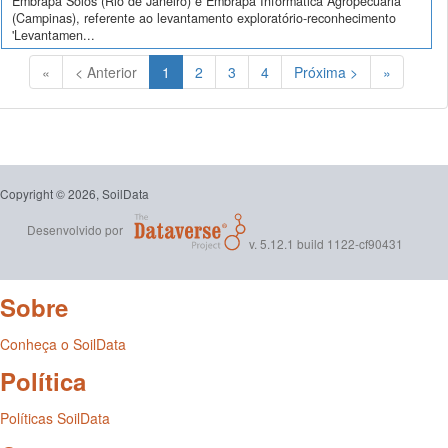
Embrapa Solos (Rio de Janeiro) e Embrapa Informática Agropecuária
(Campinas), referente ao levantamento exploratório-reconhecimento
'Levantamen...
(Atual)
«
< Anterior
1
2
3
4
Próxima >
»
Copyright © 2026, SoilData
Desenvolvido por
v. 5.12.1 build 1122-cf90431
Sobre
Conheça o SoilData
Política
Políticas SoilData