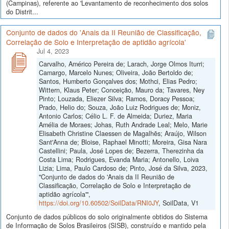
(Campinas), referente ao 'Levantamento de reconhecimento dos solos
do Distrit...
Conjunto de dados do 'Anais da II Reunião de Classificação,
Correlação de Solo e Interpretação de aptidão agrícola'
Jul 4, 2023
Carvalho, Américo Pereira de; Larach, Jorge Olmos Iturri;
Camargo, Marcelo Nunes; Oliveira, João Bertoldo de;
Santos, Humberto Gonçalves dos; Mothci, Elias Pedro;
Wittern, Klaus Peter; Conceição, Mauro da; Tavares, Ney
Pinto; Louzada, Eliezer Silva; Ramos, Doracy Pessoa;
Prado, Helio do; Souza, João Luiz Rodrigues de; Moniz,
Antonio Carlos; Célio L. F. de Almeida; Duriez, Maria
Amélia de Moraes; Johas, Ruth Andrade Leal; Melo, Marie
Elisabeth Christine Claessen de Magalhẽs; Araújo, Wilson
Sant'Anna de; Bloise, Raphael Minotti; Moreira, Gisa Nara
Castellini; Paula, José Lopes de; Bezerra, Therezinha da
Costa Lima; Rodrigues, Evanda Maria; Antonello, Loiva
Lizia; Lima, Paulo Cardoso de; Pinto, José da Silva, 2023,
"Conjunto de dados do 'Anais da II Reunião de
Classificação, Correlação de Solo e Interpretação de
aptidão agrícola'",
https://doi.org/10.60502/SoilData/RNI0JY
, SoilData, V1
Conjunto de dados públicos do solo originalmente obtidos do Sistema
de Informação de Solos Brasileiros (SISB), construído e mantido pela