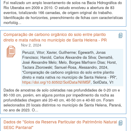
Foi realizado um amplo levantamento de solos na Bacia Hidrográfica do
Rio Uberaba em 2009 e 2010. O estudo envolveu a abertura de 83
eventos, totalizando 166 camadas, de origem original do trabalho.
Identificação de horizontes, preenchimento de fichas com características
morfológ...
Comparação de carbono orgânico do solo entre plantio
direto e mata nativa no município de Santa Helena - PR
Nov 2, 2024
Peruzzi, Vitor; Xavier, Guilherme; Egewarth, Jonas
Francisco; Harold, Carlos Alexandre da Silva; Demattê,
José Alexandre Melo; Melo, Borges Marfrann Dias; Horst,
Taciara Zborowski; Samuel-Rosa, Alessandro, 2024,
"Comparação de carbono orgânico do solo entre plantio
direto e mata nativa no município de Santa Helena - PR",
https://doi.org/10.60502/SoilData/NIIMSF
, SoilData, V1
Dados de amostras de solo coletadas nas profundidades de 0-20 cm e
80-100 cm, porém, em alguns pontos por impedimento da rocha as
profundidades chegam até 20-40 cm, 40-50 cm e 40-60 cm. Foram
selecionados 20 locais distintos no município de Santa Helena, Paraná,
no ano de 2023. O...
Dados de "Solos da Reserva Particular do Patrimônio Natural
SESC Pantanal"