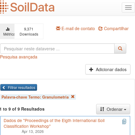
Ir
Alt
para
na
o
conteúdo
principal
E-mail de contato
Compartilhar
9,371
Métricas
Downloads
Pesquisa avançada
Adicionar dados
Filtrar resultados
Palavra-chave Termo:
Granulometria
1 to 9 of 9 Resultados
Ordenar
Dados de "Proceedings of the Eigth International Soil
Classification Workshop"
Apr 13, 2026