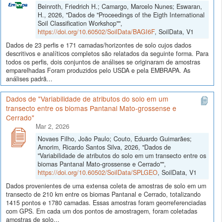
Beinroth, Friedrich H.; Camargo, Marcelo Nunes; Eswaran,
H., 2026, "Dados de "Proceedings of the Eigth International
Soil Classification Workshop"",
https://doi.org/10.60502/SoilData/BAGI6F
, SoilData, V1
Dados de 23 perfis e 171 camadas/horizontes de solo cujos dados
descritivos e analíticos completos são relatados da seguinte forma. Para
todos os perfis, dois conjuntos de análises se originaram de amostras
emparelhadas Foram produzidos pelo USDA e pela EMBRAPA. As
análises padrã...
Dados de "Variabilidade de atributos do solo em um
transecto entre os biomas Pantanal Mato-grossense e
Cerrado"
Mar 2, 2026
Novaes Filho, João Paulo; Couto, Eduardo Guimarães;
Amorim, Ricardo Santos Silva, 2026, "Dados de
"Variabilidade de atributos do solo em um transecto entre os
biomas Pantanal Mato-grossense e Cerrado"",
https://doi.org/10.60502/SoilData/SPLGEO
, SoilData, V1
Dados provenientes de uma extensa coleta de amostras de solo em um
transecto de 210 km entre os biomas Pantanal e Cerrado, totalizando
1415 pontos e 1780 camadas. Essas amostras foram georreferenciadas
com GPS. Em cada um dos pontos de amostragem, foram coletadas
amostras de solo...