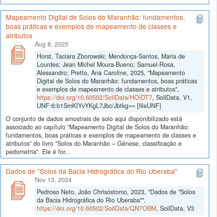
Mapeamento Digital de Solos do Maranhão: fundamentos,
boas práticas e exemplos de mapeamento de classes e
atributos
Aug 8, 2025
Horst, Taciara Zborowski; Mendonça-Santos, Maria de
Lourdes; Jean Michel Moura-Bueno; Samuel-Rosa,
Alessandro; Pretto, Ana Caroline, 2025, "Mapeamento
Digital de Solos do Maranhão: fundamentos, boas práticas
e exemplos de mapeamento de classes e atributos",
https://doi.org/10.60502/SoilData/HOIDT7
, SoilData, V1,
UNF:6:b1SmKIYvYKgL7Jbc/Jbtkg== [fileUNF]
O conjunto de dados amostrais de solo aqui disponibilizado está
associado ao capítulo “Mapeamento Digital de Solos do Maranhão:
fundamentos, boas práticas e exemplos de mapeamento de classes e
atributos” do livro "Solos do Maranhão – Gênese, classificação e
pedometria". Ele é for...
Dados de "Solos da Bacia Hidrográfica do Rio Uberaba"
Nov 13, 2024
Pedroso Neto, João Chrisóstomo, 2023, "Dados de "Solos
da Bacia Hidrográfica do Rio Uberaba"",
https://doi.org/10.60502/SoilData/QN7OBM
, SoilData, V3