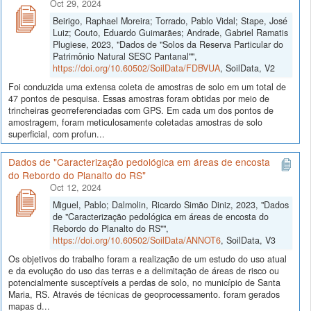
Oct 29, 2024
Beirigo, Raphael Moreira; Torrado, Pablo Vidal; Stape, José
Luiz; Couto, Eduardo Guimarães; Andrade, Gabriel Ramatis
Plugiese, 2023, "Dados de "Solos da Reserva Particular do
Patrimônio Natural SESC Pantanal"",
https://doi.org/10.60502/SoilData/FDBVUA
, SoilData, V2
Foi conduzida uma extensa coleta de amostras de solo em um total de
47 pontos de pesquisa. Essas amostras foram obtidas por meio de
trincheiras georreferenciadas com GPS. Em cada um dos pontos de
amostragem, foram meticulosamente coletadas amostras de solo
superficial, com profun...
Dados de "Caracterização pedológica em áreas de encosta
do Rebordo do Planalto do RS"
Oct 12, 2024
Miguel, Pablo; Dalmolin, Ricardo Simão Diniz, 2023, "Dados
de "Caracterização pedológica em áreas de encosta do
Rebordo do Planalto do RS"",
https://doi.org/10.60502/SoilData/ANNOT6
, SoilData, V3
Os objetivos do trabalho foram a realização de um estudo do uso atual
e da evolução do uso das terras e a delimitação de áreas de risco ou
potencialmente susceptíveis a perdas de solo, no município de Santa
Maria, RS. Através de técnicas de geoprocessamento. foram gerados
mapas d...