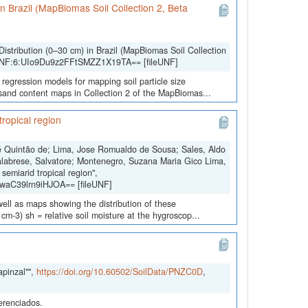
 in Brazil (MapBiomas Soil Collection 2, Beta
Distribution (0–30 cm) in Brazil (MapBiomas Soil Collection
 UNF:6:UIo9Du9z2FFtSMZZ1X19TA== [fileUNF]
 regression models for mapping soil particle size
d sand content maps in Collection 2 of the MapBiomas...
 tropical region
ré Quintão de; Lima, Jose Romualdo de Sousa; Sales, Aldo
labrese, Salvatore; Montenegro, Suzana Maria Gico Lima,
 semiarid tropical region",
waC39lrn9iHJOA== [fileUNF]
 well as maps showing the distribution of these
 cm-3) sh = relative soil moisture at the hygroscop...
apinzal"",
https://doi.org/10.60502/SoilData/PNZC0D
,
erenciados.