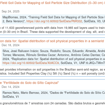
 Field Soil Data for Mapping of Soil Particle Size Distribution (0–30 cm)
Sep 24, 2025
MapBiomas, 2024, "Training Field Soil Data for Mapping of Soil Particle Size 
2, Beta Version)",
https://doi.org/10.60502/SoilData/P6R332
, SoilData, V3,
n of 11,633 georeferenced points with data from 19,965 soil layers used to train
ion (0–30 cm) in Brazil. These data supported the development of clay, silt, an
on data for: Spatial distribution of soil physical properties in a semiarid
Dec 18, 2024
Silva, José Raliuson Inácio; Souza, Rodolfo; Souza, Eduardo; Almeida, And
Torres; Menezes, Rômulo Simões Cezar; Antonino, Antônio Celso Dantas; Ca
2024, "Replication data for: Spatial distribution of soil physical properties in a
https://doi.org/10.60502/SoilData/X0ACC9
, SoilData, V1, UNF:6:JKQ+TWmT
set provides information on soil properties in the Brazilian semi-arid region, as
istics. Included Soil Properties Clay (%) Silt (%) Sand (%) n = soil porosity (cm3
 "Fertilidade do Solo do Sítio Capinzal"
Dec 14, 2024
Ramos Neto, Mario Barroso, 2024, "Dados de "Fertilidade do Solo do Sítio C
SoilData, V1
s granulométricos de 7 amostras com 24 camadas. São dados brutos e georref