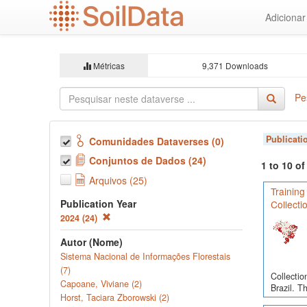
Ir
Adiciona
para
o
conteúdo
principal
Métricas
9,371 Downloads
Pe
Publicati
Comunidades Dataverses (0)
Conjuntos de Dados (24)
1 to 10 o
Arquivos (25)
Training
Publication Year
Collecti
2024 (24)
Autor (Nome)
Sistema Nacional de Informações Florestais
(7)
Collectio
Capoane, Viviane (2)
Brazil. T
Horst, Taciara Zborowski (2)