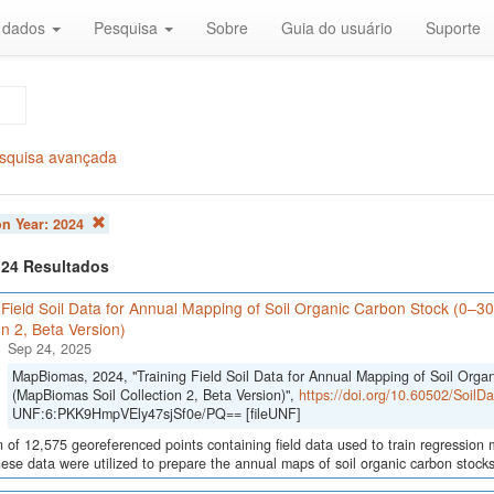
r dados
Pesquisa
Sobre
Guia do usuário
Suporte
squisa avançada
on Year:
2024
f 24 Resultados
 Field Soil Data for Annual Mapping of Soil Organic Carbon Stock (0–3
on 2, Beta Version)
Sep 24, 2025
MapBiomas, 2024, "Training Field Soil Data for Annual Mapping of Soil Orga
(MapBiomas Soil Collection 2, Beta Version)",
https://doi.org/10.60502/Soil
UNF:6:PKK9HmpVEly47sjSf0e/PQ== [fileUNF]
n of 12,575 georeferenced points containing field data used to train regression
hese data were utilized to prepare the annual maps of soil organic carbon stocks