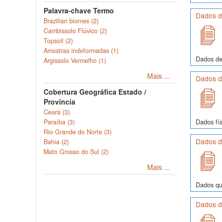
Palavra-chave Termo
Dados d
Brazilian biomes (2)
Cambissolo Flúvico (2)
Topsoil (2)
Amostras indeformadas (1)
Dados de
Argissolo Vermelho (1)
Mais ...
Dados de
Cobertura Geográfica Estado /
Província
Ceará (3)
Dados fís
Paraíba (3)
Rio Grande do Norte (3)
Dados de
Bahia (2)
Mato Grosso do Sul (2)
Mais ...
Dados quí
Dados de