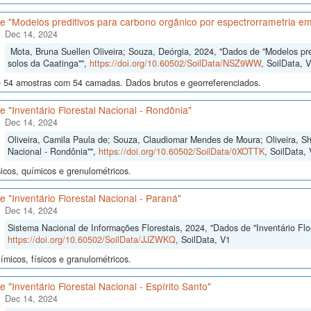
e "Modelos preditivos para carbono orgânico por espectrorrametria em
Dec 14, 2024
Mota, Bruna Suellen Oliveira; Souza, Deórgia, 2024, "Dados de "Modelos pre
solos da Caatinga"",
https://doi.org/10.60502/SoilData/NSZ9WW
, SoilData, 
 54 amostras com 54 camadas. Dados brutos e georreferenciados.
 "Inventário Florestal Nacional - Rondônia"
Dec 14, 2024
Oliveira, Camila Paula de; Souza, Claudiomar Mendes de Moura; Oliveira, She
Nacional - Rondônia"",
https://doi.org/10.60502/SoilData/0XOTTK
, SoilData,
icos, químicos e grenulométricos.
 "Inventário Florestal Nacional - Paraná"
Dec 14, 2024
Sistema Nacional de Informações Florestais, 2024, "Dados de "Inventário Flor
https://doi.org/10.60502/SoilData/JJZWKQ
, SoilData, V1
micos, físicos e granulométricos.
 "Inventário Florestal Nacional - Espírito Santo"
Dec 14, 2024