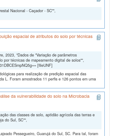
estal Nacional - Caçador - SC"",
uição espacial de atributos do solo por técnicas
dre, 2023, "Dados de "Variação de parâmetros
lo por técnicas de mapeamento digital de solos"",
gd31DBCESmpNQ5g== [fileUNF]
dológicas para realização de predição espacial das
eda L. Foram amostrados 11 perfis e 126 pontos em uma
álise da vulnerabilidade do solo na Microbacia
ção das classes de solo, aptidão agrícola das terras e
ja do Sul, SC"",
ajeado Pessegueiro, Guarujá do Sul, SC. Para tal, foram