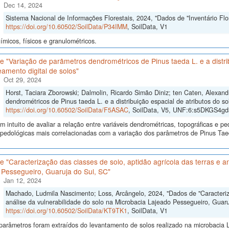
Dec 14, 2024
Sistema Nacional de Informações Florestais, 2024, "Dados de "Inventário Flor
https://doi.org/10.60502/SoilData/P34IMM
, SoilData, V1
micos, físicos e granulométricos.
 "Variação de parâmetros dendrométricos de Pinus taeda L. e a distrib
amento digital de solos"
Oct 29, 2024
Horst, Taciara Zborowski; Dalmolin, Ricardo Simão Diniz; ten Caten, Alexan
dendrométricos de Pinus taeda L. e a distribuição espacial de atributos do so
https://doi.org/10.60502/SoilData/F5ASAC
, SoilData, V5, UNF:6:s5DKGS4
 intuito de avaliar a relação entre variáveis dendrométricas, topográficas e pe
s pedológicas mais correlacionadas com a variação dos parâmetros de Pinus Ta
 "Caracterização das classes de solo, aptidão agrícola das terras e an
 Pessegueiro, Guaruja do Sul, SC"
Jan 12, 2024
Machado, Ludmila Nascimento; Loss, Arcângelo, 2024, "Dados de "Caracteriza
análise da vulnerabilidade do solo na Microbacia Lajeado Pessegueiro, Guaru
https://doi.org/10.60502/SoilData/KT9TK1
, SoilData, V1
arâmetros foram extraídos do levantamento de solos realizado na microbacia L