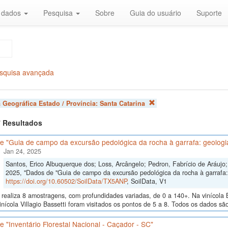
r dados
Pesquisa
Sobre
Guia do usuário
Suporte
squisa avançada
 Geográfica Estado / Província:
Santa Catarina
 7 Resultados
 "Guia de campo da excursão pedológica da rocha à garrafa: geologia
Jan 24, 2025
Santos, Erico Albuquerque dos; Loss, Arcângelo; Pedron, Fabrício de Aráujo; 
2025, "Dados de "Guia de campo da excursão pedológica da rocha à garrafa: 
https://doi.org/10.60502/SoilData/TX5ANP
, SoilData, V1
realiza 8 amostragens, com profundidades variadas, de 0 a 140+. Na vinícola B
inícola Villagio Bassetti foram visitados os pontos de 5 a 8. Todos os dados são
 "Inventário Florestal Nacional - Caçador - SC"