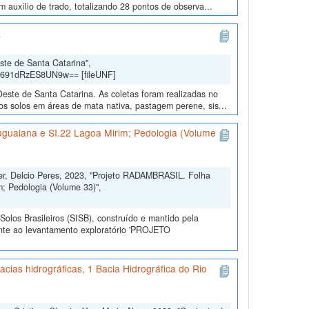
m auxílio de trado, totalizando 28 pontos de observa...
a
ste de Santa Catarina",
Y691dRzES8UN9w== [fileUNF]
Oeste de Santa Catarina. As coletas foram realizadas no
s solos em áreas de mata nativa, pastagem perene, sis...
uguaiana e SI.22 Lagoa Mirim; Pedologia (Volume
ler, Delcio Peres, 2023, "Projeto RADAMBRASIL. Folha
; Pedologia (Volume 33)",
olos Brasileiros (SISB), construído e mantido pela
ente ao levantamento exploratório 'PROJETO
cias hidrográficas, 1 Bacia Hidrográfica do Rio