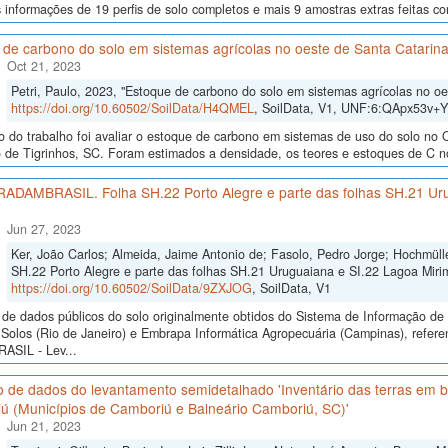
 informações de 19 perfis de solo completos e mais 9 amostras extras feitas co
 de carbono do solo em sistemas agrícolas no oeste de Santa Catarin
Oct 21, 2023
Petri, Paulo, 2023, "Estoque de carbono do solo em sistemas agrícolas no oe
https://doi.org/10.60502/SoilData/H4QMEL
, SoilData, V1, UNF:6:QApx53v+
o do trabalho foi avaliar o estoque de carbono em sistemas de uso do solo no 
 de Tigrinhos, SC. Foram estimados a densidade, os teores e estoques de C no
 RADAMBRASIL. Folha SH.22 Porto Alegre e parte das folhas SH.21 Ur
Jun 27, 2023
Ker, João Carlos; Almeida, Jaime Antonio de; Fasolo, Pedro Jorge; Hochmül
SH.22 Porto Alegre e parte das folhas SH.21 Uruguaiana e SI.22 Lagoa Mirim
https://doi.org/10.60502/SoilData/9ZXJOG
, SoilData, V1
de dados públicos do solo originalmente obtidos do Sistema de Informação de S
Solos (Rio de Janeiro) e Embrapa Informática Agropecuária (Campinas), refer
SIL - Lev...
 de dados do levantamento semidetalhado 'Inventário das terras em ba
ú (Municípios de Camboriú e Balneário Camboriú, SC)'
Jun 21, 2023