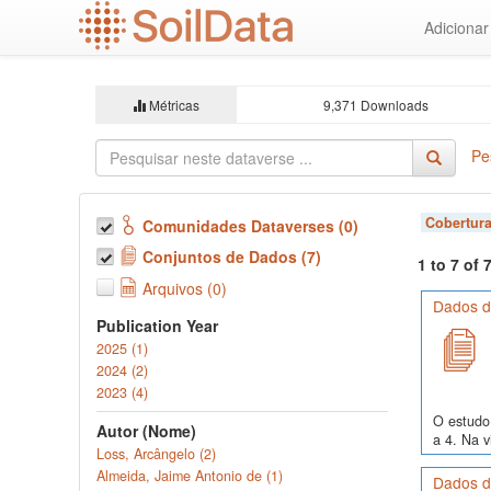
Ir
Adiciona
para
o
conteúdo
principal
Métricas
9,371 Downloads
Pe
Cobertura
Comunidades Dataverses (0)
Conjuntos de Dados (7)
1 to 7 of
Arquivos (0)
Dados de
Publication Year
2025 (1)
2024 (2)
2023 (4)
O estudo 
Autor (Nome)
a 4. Na v
Loss, Arcângelo (2)
Almeida, Jaime Antonio de (1)
Dados de