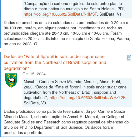
"Comparação de carbono orgânico do solo entre plantio
direto e mata nativa no município de Santa Helena - PR",
https://doi.org/10.60502/SoilData/NIIMSF
, SoilData, V1
Dados de amostras de solo coletadas nas profundidades de 0-20 cm e
80-100 cm, porém, em alguns pontos por impedimento da rocha as
profundidades chegam até 20-40 cm, 40-50 cm e 40-60 cm. Foram
selecionados 20 locais distintos no município de Santa Helena, Paraná,
no ano de 2023. O...
Dados de "Fate of fipronil in soils under sugar cane
cultivation from the Northeast of Brazil: sorption and
degradation"
Oct 15, 2024
Masutti, Carmem Sueze Miranda; Mermut, Ahmet Ruhi,
2023, "Dados de "Fate of fipronil in soils under sugar cane
cultivation from the Northeast of Brazil: sorption and
degradation"",
https://doi.org/10.60502/SoilData/WHZL2K
,
SoilData, V3
Dados produzidos como parte de tese submetida por Carmem Sueze
Miranda Masutti, sob orientação de Ahmet R. Mermut, ao College of
Graduate Studies and Research como requisito parcial de obtenção do
título de PhD no Department of Soil Science. Os dados foram
produzidos a partir de...