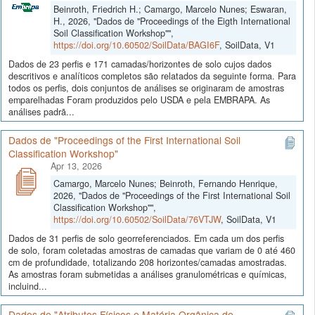
Beinroth, Friedrich H.; Camargo, Marcelo Nunes; Eswaran,
H., 2026, "Dados de "Proceedings of the Eigth International
Soil Classification Workshop"",
https://doi.org/10.60502/SoilData/BAGI6F
, SoilData, V1
Dados de 23 perfis e 171 camadas/horizontes de solo cujos dados
descritivos e analíticos completos são relatados da seguinte forma. Para
todos os perfis, dois conjuntos de análises se originaram de amostras
emparelhadas Foram produzidos pelo USDA e pela EMBRAPA. As
análises padrã...
Dados de "Proceedings of the First International Soil
Classification Workshop"
Apr 13, 2026
Camargo, Marcelo Nunes; Beinroth, Fernando Henrique,
2026, "Dados de "Proceedings of the First International Soil
Classification Workshop"",
https://doi.org/10.60502/SoilData/76VTJW
, SoilData, V1
Dados de 31 perfis de solo georreferenciados. Em cada um dos perfis
de solo, foram coletadas amostras de camadas que variam de 0 até 460
cm de profundidade, totalizando 208 horizontes/camadas amostradas.
As amostras foram submetidas a análises granulométricas e químicas,
incluind...
Dados de "Atributos Físicos e Matéria Orgânica de