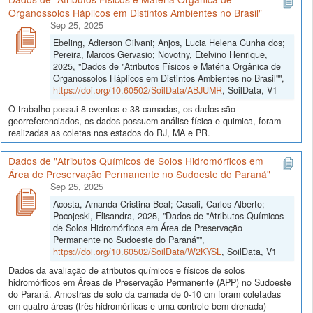
Organossolos Háplicos em Distintos Ambientes no Brasil"
Sep 25, 2025
Ebeling, Adierson Gilvani; Anjos, Lucia Helena Cunha dos;
Pereira, Marcos Gervasio; Novotny, Etelvino Henrique,
2025, "Dados de "Atributos Físicos e Matéria Orgânica de
Organossolos Háplicos em Distintos Ambientes no Brasil"",
https://doi.org/10.60502/SoilData/ABJUMR
, SoilData, V1
O trabalho possui 8 eventos e 38 camadas, os dados são
georreferenciados, os dados possuem análise física e quimica, foram
realizadas as coletas nos estados do RJ, MA e PR.
Dados de "Atributos Químicos de Solos Hidromórficos em
Área de Preservação Permanente no Sudoeste do Paraná"
Sep 25, 2025
Acosta, Amanda Cristina Beal; Casali, Carlos Alberto;
Pocojeski, Elisandra, 2025, "Dados de "Atributos Químicos
de Solos Hidromórficos em Área de Preservação
Permanente no Sudoeste do Paraná"",
https://doi.org/10.60502/SoilData/W2KYSL
, SoilData, V1
Dados da avaliação de atributos químicos e físicos de solos
hidromórficos em Áreas de Preservação Permanente (APP) no Sudoeste
do Paraná. Amostras de solo da camada de 0-10 cm foram coletadas
em quatro áreas (três hidromórficas e uma controle bem drenada)