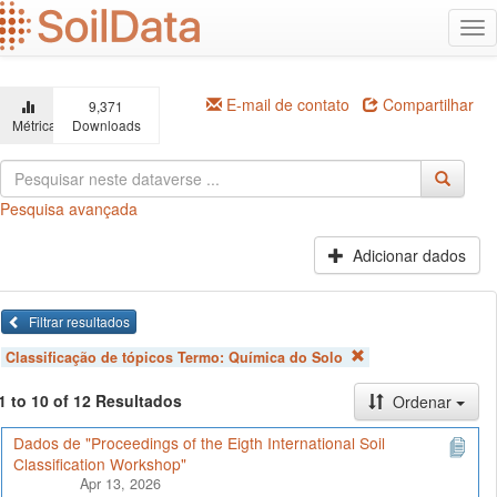
Ir
Alt
para
na
o
conteúdo
principal
E-mail de contato
Compartilhar
9,371
Métricas
Downloads
Pesquisa avançada
Adicionar dados
Filtrar resultados
Classificação de tópicos Termo:
Química do Solo
1 to 10 of 12 Resultados
Ordenar
Dados de "Proceedings of the Eigth International Soil
Classification Workshop"
Apr 13, 2026