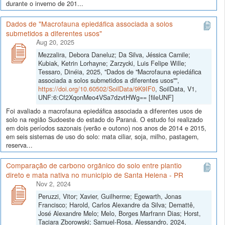
durante o inverno de 201...
Dados de "Macrofauna epiedáfica associada a solos
submetidos a diferentes usos"
Aug 20, 2025
Mezzalira, Debora Daneluz; Da Silva, Jéssica Camile;
Kubiak, Ketrin Lorhayne; Zarzycki, Luis Felipe Wille;
Tessaro, Dinéia, 2025, "Dados de "Macrofauna epiedáfica
associada a solos submetidos a diferentes usos"",
https://doi.org/10.60502/SoilData/9K9IF0
, SoilData, V1,
UNF:6:Cf2XqonMeo4VSa7dzvtHWg== [fileUNF]
Foi avaliado a macrofauna epiedáfica associada a diferentes usos de
solo na região Sudoeste do estado do Paraná. O estudo foi realizado
em dois períodos sazonais (verão e outono) nos anos de 2014 e 2015,
em seis sistemas de uso do solo: mata ciliar, soja, milho, pastagem,
reserva...
Comparação de carbono orgânico do solo entre plantio
direto e mata nativa no município de Santa Helena - PR
Nov 2, 2024
Peruzzi, Vitor; Xavier, Guilherme; Egewarth, Jonas
Francisco; Harold, Carlos Alexandre da Silva; Demattê,
José Alexandre Melo; Melo, Borges Marfrann Dias; Horst,
Taciara Zborowski; Samuel-Rosa, Alessandro, 2024,