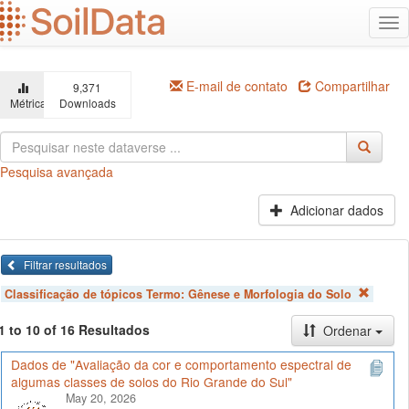
Ir
Alt
para
na
o
conteúdo
principal
E-mail de contato
Compartilhar
9,371
Métricas
Downloads
Pesquisa avançada
Adicionar dados
Filtrar resultados
Classificação de tópicos Termo:
Gênese e Morfologia do Solo
1 to 10 of 16 Resultados
Ordenar
Dados de "Avaliação da cor e comportamento espectral de
algumas classes de solos do Rio Grande do Sul"
May 20, 2026