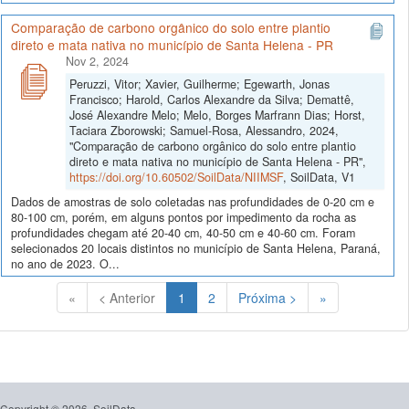
Comparação de carbono orgânico do solo entre plantio
direto e mata nativa no município de Santa Helena - PR
Nov 2, 2024
Peruzzi, Vitor; Xavier, Guilherme; Egewarth, Jonas
Francisco; Harold, Carlos Alexandre da Silva; Demattê,
José Alexandre Melo; Melo, Borges Marfrann Dias; Horst,
Taciara Zborowski; Samuel-Rosa, Alessandro, 2024,
"Comparação de carbono orgânico do solo entre plantio
direto e mata nativa no município de Santa Helena - PR",
https://doi.org/10.60502/SoilData/NIIMSF
, SoilData, V1
Dados de amostras de solo coletadas nas profundidades de 0-20 cm e
80-100 cm, porém, em alguns pontos por impedimento da rocha as
profundidades chegam até 20-40 cm, 40-50 cm e 40-60 cm. Foram
selecionados 20 locais distintos no município de Santa Helena, Paraná,
no ano de 2023. O...
(Atual)
«
< Anterior
1
2
Próxima >
»
Copyright © 2026, SoilData