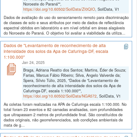
Noroeste do Paraná"",
https://doi.org/10.60502/SoilData/ZI0QIO
, SoilData, V1
Dados de avaliação do uso do sensoriamento remoto para discriminação
de classes de solo e seus atributos por meio de dados de reflectância
espectral obtidos em laboratório e em nível orbital em áreas alagáveis
do Noroeste do Paraná. O objetivo foi avaliar a viabilidade da utiliza...
Dados de "Levantamento de reconhecimento de alta
intensidade dos solos da Apa de Cafuringa-DF, escala
1:100.000"
Jan 24, 2025
Braga, Adriana Reatto dos Santos; Martins, Éder de Souza;
Farias, Marcus Fábio Ribeiro; Silva, Angelo Valverde da;
Spera, Sílvio Túlio, 2025, "Dados de "Levantamento de
reconhecimento de alta intensidade dos solos da Apa de
Cafuringa-DF, escala 1:100.000"",
https://doi.org/10.60502/SoilData/NGA572
, SoilData, V1
As coletas foram realizadas na APA de Cafuringa escala 1:100.000. No
total foram 23 eventos e 82 camadas analisadas, com profundidades
que ultrapassam 2 metros de profundidade final. São constituídos de
dados originais, não georreferenciados, sob condições ambientais de
mata de g...