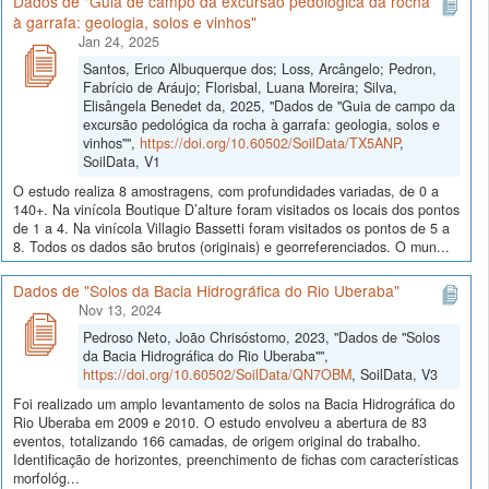
Dados de "Guia de campo da excursão pedológica da rocha
à garrafa: geologia, solos e vinhos"
Jan 24, 2025
Santos, Erico Albuquerque dos; Loss, Arcângelo; Pedron,
Fabrício de Aráujo; Florisbal, Luana Moreira; Silva,
Elisângela Benedet da, 2025, "Dados de "Guia de campo da
excursão pedológica da rocha à garrafa: geologia, solos e
vinhos"",
https://doi.org/10.60502/SoilData/TX5ANP
,
SoilData, V1
O estudo realiza 8 amostragens, com profundidades variadas, de 0 a
140+. Na vinícola Boutique D’alture foram visitados os locais dos pontos
de 1 a 4. Na vinícola Villagio Bassetti foram visitados os pontos de 5 a
8. Todos os dados são brutos (originais) e georreferenciados. O mun...
Dados de "Solos da Bacia Hidrográfica do Rio Uberaba"
Nov 13, 2024
Pedroso Neto, João Chrisóstomo, 2023, "Dados de "Solos
da Bacia Hidrográfica do Rio Uberaba"",
https://doi.org/10.60502/SoilData/QN7OBM
, SoilData, V3
Foi realizado um amplo levantamento de solos na Bacia Hidrográfica do
Rio Uberaba em 2009 e 2010. O estudo envolveu a abertura de 83
eventos, totalizando 166 camadas, de origem original do trabalho.
Identificação de horizontes, preenchimento de fichas com características
morfológ...