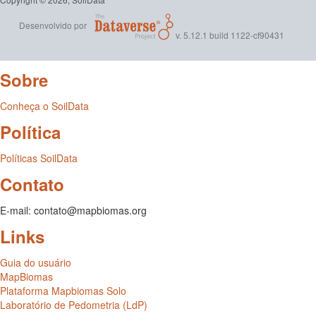
Desenvolvido por
v. 5.12.1 build 1122-cf90431
Sobre
Conheça o SoilData
Política
Políticas SoilData
Contato
E-mail: contato@mapbiomas.org
Links
Guia do usuário
MapBiomas
Plataforma Mapbiomas Solo
Laboratório de Pedometria (LdP)