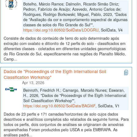
Botelho, Márcio Ramos; Dalmolin, Ricardo Simão Diniz;
Pedron, Fabrício de Araújo; Azevedo, Antonio Carlos de;
Rodrigues, Rodrigo Borkowski; Miguel, Pablo, 2023, "Dados
de "Avaliação da cor e comportamento espectral de algumas
classes de solos do Rio Grande do Sul"",
https://doi.org/10.60502/SoilData/LOOGRU
, SoilData, V4
Consiste de dados do conteúdo de ferro do solo determinado após
extração com oxalato e ditionito de 12 perfis do solo - classificados em
diferentes classes - coletados em diferentes unidades geomorfológicas
do Rio Grande do Sul, especificamente nas regiões do Planalto Médio,
Camp...
Dados de "Proceedings of the Eigth International Soil
Classification Workshop"
Apr 13, 2026
Beinroth, Friedrich H.; Camargo, Marcelo Nunes; Eswaran,
H., 2026, "Dados de "Proceedings of the Eigth International
Soil Classification Workshop"",
https://doi.org/10.60502/SoilData/BAGI6F
, SoilData, V1
Dados de 23 perfis e 171 camadas/horizontes de solo cujos dados
descritivos e analíticos completos são relatados da seguinte forma. Para
todos os perfis, dois conjuntos de análises se originaram de amostras
emparelhadas Foram produzidos pelo USDA e pela EMBRAPA. As
análises padrã...