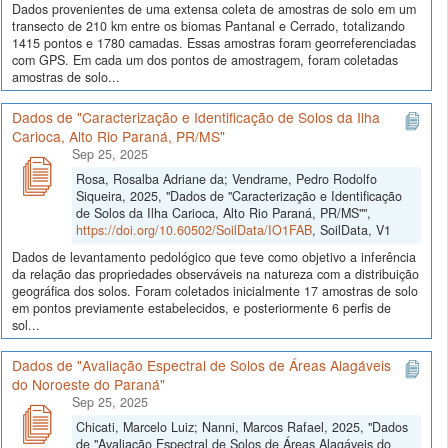
Dados provenientes de uma extensa coleta de amostras de solo em um
transecto de 210 km entre os biomas Pantanal e Cerrado, totalizando
1415 pontos e 1780 camadas. Essas amostras foram georreferenciadas
com GPS. Em cada um dos pontos de amostragem, foram coletadas
amostras de solo...
Dados de "Caracterização e Identificação de Solos da Ilha
Carioca, Alto Rio Paraná, PR/MS"
Sep 25, 2025
Rosa, Rosalba Adriane da; Vendrame, Pedro Rodolfo
Siqueira, 2025, "Dados de "Caracterização e Identificação
de Solos da Ilha Carioca, Alto Rio Paraná, PR/MS"",
https://doi.org/10.60502/SoilData/IO1FAB
, SoilData, V1
Dados de levantamento pedológico que teve como objetivo a inferência
da relação das propriedades observáveis na natureza com a distribuição
geográfica dos solos. Foram coletados inicialmente 17 amostras de solo
em pontos previamente estabelecidos, e posteriormente 6 perfis de
sol...
Dados de "Avaliação Espectral de Solos de Áreas Alagáveis
do Noroeste do Paraná"
Sep 25, 2025
Chicati, Marcelo Luiz; Nanni, Marcos Rafael, 2025, "Dados
de "Avaliação Espectral de Solos de Áreas Alagáveis do