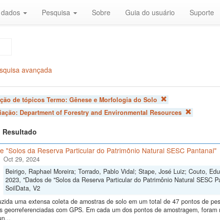
r dados
Pesquisa
Sobre
Guia do usuário
Suporte
squisa avançada
ação de tópicos Termo:
Gênese e Morfologia do Solo
liação:
Department of Forestry and Environmental Resources
 1 Resultado
e "Solos da Reserva Particular do Patrimônio Natural SESC Pantanal"
Oct 29, 2024
Beirigo, Raphael Moreira; Torrado, Pablo Vidal; Stape, José Luiz; Couto, E
2023, "Dados de "Solos da Reserva Particular do Patrimônio Natural SESC P
SoilData, V2
uzida uma extensa coleta de amostras de solo em um total de 47 pontos de pes
ras georreferenciadas com GPS. Em cada um dos pontos de amostragem, foram me
n...