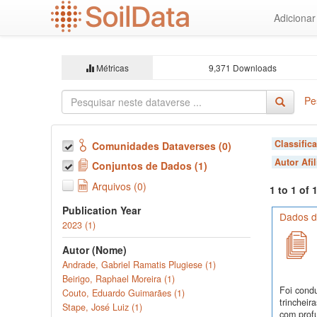
Ir
Adiciona
para
o
conteúdo
principal
Métricas
9,371 Downloads
Pe
Classific
Comunidades Dataverses (0)
Autor Afi
Conjuntos de Dados (1)
Arquivos (0)
1 to 1 of
Publication Year
Dados d
2023 (1)
Autor (Nome)
Andrade, Gabriel Ramatis Plugiese (1)
Beirigo, Raphael Moreira (1)
Foi cond
Couto, Eduardo Guimarães (1)
trinchei
Stape, José Luiz (1)
com profu