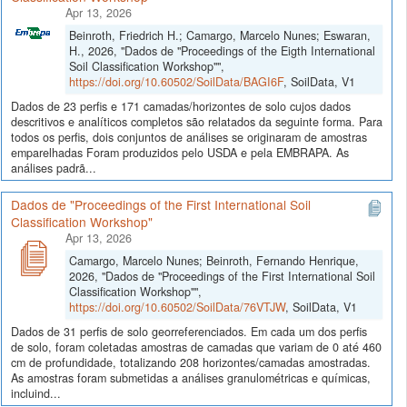
Apr 13, 2026
Beinroth, Friedrich H.; Camargo, Marcelo Nunes; Eswaran,
H., 2026, "Dados de "Proceedings of the Eigth International
Soil Classification Workshop"",
https://doi.org/10.60502/SoilData/BAGI6F
, SoilData, V1
Dados de 23 perfis e 171 camadas/horizontes de solo cujos dados
descritivos e analíticos completos são relatados da seguinte forma. Para
todos os perfis, dois conjuntos de análises se originaram de amostras
emparelhadas Foram produzidos pelo USDA e pela EMBRAPA. As
análises padrã...
Dados de "Proceedings of the First International Soil
Classification Workshop"
Apr 13, 2026
Camargo, Marcelo Nunes; Beinroth, Fernando Henrique,
2026, "Dados de "Proceedings of the First International Soil
Classification Workshop"",
https://doi.org/10.60502/SoilData/76VTJW
, SoilData, V1
Dados de 31 perfis de solo georreferenciados. Em cada um dos perfis
de solo, foram coletadas amostras de camadas que variam de 0 até 460
cm de profundidade, totalizando 208 horizontes/camadas amostradas.
As amostras foram submetidas a análises granulométricas e químicas,
incluind...