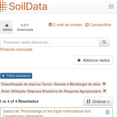
Ir
Alt
para
na
o
conteúdo
principal
E-mail de contato
Compartilhar
9,371
Métricas
Downloads
Pesquisa avançada
Adicionar dados
Filtrar resultados
Classificação de tópicos Termo:
Gênese e Morfologia do Solo
Autor Afiliação:
Empresa Brasileira de Pesquisa Agropecuária
1 to 4 of 4 Resultados
Ordenar
Dados de "Proceedings of the Eigth International Soil
Classification Workshop"