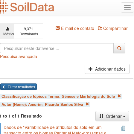
Ir
Alt
para
na
o
conteúdo
principal
E-mail de contato
Compartilhar
9,371
Métricas
Downloads
Pesquisa avançada
Adicionar dados
Filtrar resultados
Classificação de tópicos Termo:
Gênese e Morfologia do Solo
Autor (Nome):
Amorim, Ricardo Santos Silva
1 to 1 of 1 Resultado
Ordenar
Dados de "Variabilidade de atributos do solo em um
transecto entre os biomas Pantanal Mato-grossense e