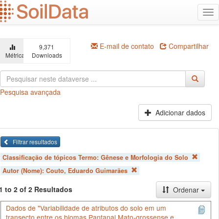
Ir
Alt
para
na
o
conteúdo
principal
E-mail de contato
Compartilhar
9,371
Métricas
Downloads
Pesquisa avançada
Adicionar dados
Filtrar resultados
Classificação de tópicos Termo:
Gênese e Morfologia do Solo
Autor (Nome):
Couto, Eduardo Guimarães
1 to 2 of 2 Resultados
Ordenar
Dados de "Variabilidade de atributos do solo em um
transecto entre os biomas Pantanal Mato-grossense e