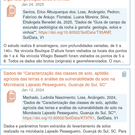
Jan 24, 2025
Santos, Erico Albuquerque dos; Loss, Arcângelo; Pedron,
Fabrício de Aráujo; Florisbal, Luana Moreira; Silva,
Elisângela Benedet da, 2025, "Dados de "Guia de campo da
excursão pedológica da rocha à garrafa: geologia, solos e
vinhos"",
https://doi.org/10.60502/SoilData/TX5ANP
,
SoilData, V1
O estudo realiza 8 amostragens, com profundidades variadas, de 0 a
140+. Na vinícola Boutique D’alture foram visitados os locais dos pontos
de 1 a 4. Na vinícola Villagio Bassetti foram visitados os pontos de 5 a
8. Todos os dados são brutos (originais) e georreferenciados. O mun...
Dados de "Caracterização das classes de solo, aptidão
agrícola das terras e análise da vulnerabilidade do solo na
Microbacia Lajeado Pessegueiro, Guaruja do Sul, SC"
Jan 12, 2024
Machado, Ludmila Nascimento; Loss, Arcângelo, 2024,
"Dados de "Caracterização das classes de solo, aptidão
agrícola das terras e análise da vulnerabilidade do solo na
Microbacia Lajeado Pessegueiro, Guaruja do Sul, SC"",
https://doi.org/10.60502/SoilData/KT9TK1
, SoilData, V1
Dados e parâmetros foram extraídos do levantamento de solos
realizado na microbacia Lajeado Pessegueiro, Guarujá do Sul, SC. Para