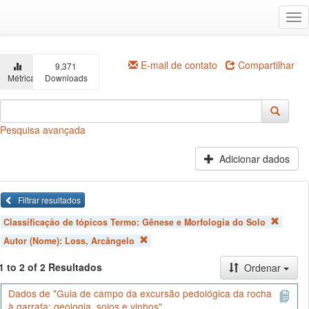
Ir
Alt
para
na
o
conteúdo
principal
E-mail de contato
Compartilhar
9,371
Métricas
Downloads
Pesquisa avançada
Adicionar dados
Filtrar resultados
Classificação de tópicos Termo:
Gênese e Morfologia do Solo
Autor (Nome):
Loss, Arcângelo
1 to 2 of 2 Resultados
Ordenar
Dados de "Guia de campo da excursão pedológica da rocha
à garrafa: geologia, solos e vinhos"