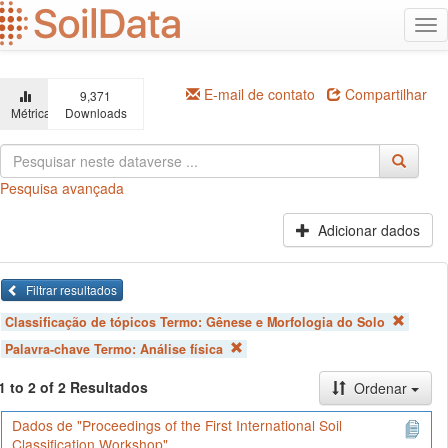
Ir
Alt
para
na
o
conteúdo
principal
E-mail de contato
Compartilhar
9,371
Métricas
Downloads
Pesquisa avançada
Adicionar dados
Filtrar resultados
Classificação de tópicos Termo:
Gênese e Morfologia do Solo
Palavra-chave Termo:
Análise física
1 to 2 of 2 Resultados
Ordenar
Dados de "Proceedings of the First International Soil
Classification Workshop"