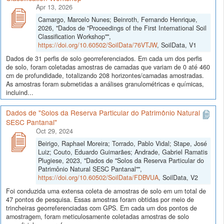
Apr 13, 2026
Camargo, Marcelo Nunes; Beinroth, Fernando Henrique,
2026, "Dados de "Proceedings of the First International Soil
Classification Workshop"",
https://doi.org/10.60502/SoilData/76VTJW
, SoilData, V1
Dados de 31 perfis de solo georreferenciados. Em cada um dos perfis
de solo, foram coletadas amostras de camadas que variam de 0 até 460
cm de profundidade, totalizando 208 horizontes/camadas amostradas.
As amostras foram submetidas a análises granulométricas e químicas,
incluind...
Dados de "Solos da Reserva Particular do Patrimônio Natural
SESC Pantanal"
Oct 29, 2024
Beirigo, Raphael Moreira; Torrado, Pablo Vidal; Stape, José
Luiz; Couto, Eduardo Guimarães; Andrade, Gabriel Ramatis
Plugiese, 2023, "Dados de "Solos da Reserva Particular do
Patrimônio Natural SESC Pantanal"",
https://doi.org/10.60502/SoilData/FDBVUA
, SoilData, V2
Foi conduzida uma extensa coleta de amostras de solo em um total de
47 pontos de pesquisa. Essas amostras foram obtidas por meio de
trincheiras georreferenciadas com GPS. Em cada um dos pontos de
amostragem, foram meticulosamente coletadas amostras de solo