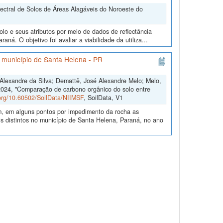
pectral de Solos de Áreas Alagáveis do Noroeste do
lo e seus atributos por meio de dados de reflectância
ná. O objetivo foi avaliar a viabilidade da utiliza...
o município de Santa Helena - PR
s Alexandre da Silva; Demattê, José Alexandre Melo; Melo,
2024, "Comparação de carbono orgânico do solo entre
.org/10.60502/SoilData/NIIMSF
, SoilData, V1
m, em alguns pontos por impedimento da rocha as
 distintos no município de Santa Helena, Paraná, no ano