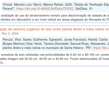
Chicati, Marcelo Luiz; Nanni, Marcos Rafael, 2025, "Dados de "Avaliação Es
Paraná"",
https://doi.org/10.60502/SoilData/ZI0QIO
, SoilData, V1
avaliação do uso do sensoriamento remoto para discriminação de classes de so
 obtidos em laboratório e em nível orbital em áreas alagáveis do Noroeste do Para
ão de carbono orgânico do solo entre plantio direto e mata nativa n
Nov 2, 2024
Peruzzi, Vitor; Xavier, Guilherme; Egewarth, Jonas Francisco; Harold, Carlo
Borges Marfrann Dias; Horst, Taciara Zborowski; Samuel-Rosa, Alessandro, 
plantio direto e mata nativa no município de Santa Helena - PR",
https://doi
 amostras de solo coletadas nas profundidades de 0-20 cm e 80-100 cm, poré
dades chegam até 20-40 cm, 40-50 cm e 40-60 cm. Foram selecionados 20 locais
O...