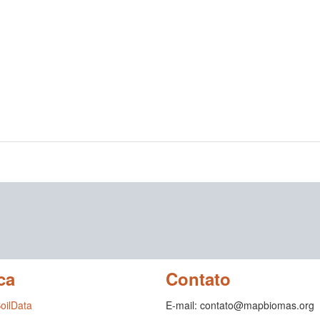
ca
Contato
SoilData
E-mail: contato@mapbiomas.org