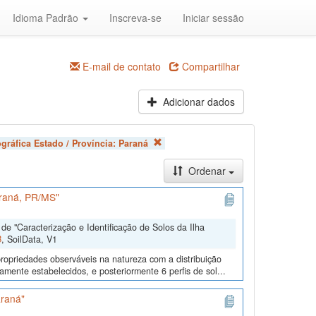
Idioma Padrão
Inscreva-se
Iniciar sessão
E-mail de contato
Compartilhar
Adicionar dados
gráfica Estado / Província:
Paraná
Ordenar
araná, PR/MS"
e "Caracterização e Identificação de Solos da Ilha
B
, SoilData, V1
ropriedades observáveis na natureza com a distribuição
mente estabelecidos, e posteriormente 6 perfis de sol...
araná"