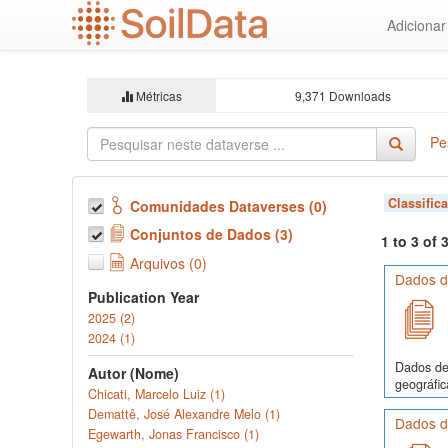
Ir
Adiciona
para
o
conteúdo
principal
Métricas
9,371 Downloads
Pe
Classific
Comunidades Dataverses (0)
Conjuntos de Dados (3)
1 to 3 of
Arquivos (0)
Dados de
Publication Year
2025 (2)
2024 (1)
Dados de 
Autor (Nome)
geográfic
Chicati, Marcelo Luiz (1)
Demattê, José Alexandre Melo (1)
Dados d
Egewarth, Jonas Francisco (1)