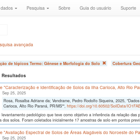
r dados
Pesquisa
Sobre
Guia do usuário
Suporte
squisa avançada
ação de tópicos Termo:
Gênese e Morfologia do Solo
Cobertura Geo
 3 Resultados
 "Caracterização e Identificação de Solos da Ilha Carioca, Alto Rio P
Sep 25, 2025
Rosa, Rosalba Adriane da; Vendrame, Pedro Rodolfo Siqueira, 2025, "Dados d
Carioca, Alto Rio Paraná, PR/MS"",
https://doi.org/10.60502/SoilData/IO1FA
levantamento pedológico que teve como objetivo a inferência da relação das p
a dos solos. Foram coletados inicialmente 17 amostras de solo em pontos previa
e "Avaliação Espectral de Solos de Áreas Alagáveis do Noroeste do P
Sep 25, 2025