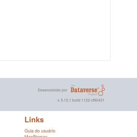
Desenvolvido por
v. 5.12.1 build 1122-cf90431
Links
Guia do usuário
MapBiomas