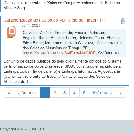
(Campinas), referente ao 'Solos do Campo Experimental da Embrapa
Milho e Sorg...
Caracterização dos Solos do Município de Tibagi - PR
Jul 4, 2023
Carvalho, Américo Pereira de; Fasolo, Pedro Jorge;
Bognola, Itamar Antonio; Pötter, Reinaldo Oscar; Bhering,
Silvio Barge; Martorano, Lucieta G., 2023, "Caracterização
dos Solos do Município de Tibagi - PR",
https://doi.org/10.60502/SoilData/M4GJGR
, SoilData, V1
Conjunto de dados públicos do solo originalmente obtidos do Sistema
de Informação de Solos Brasileiros (SISB), construído e mantido pela
Embrapa Solos (Rio de Janeiro) e Embrapa Informática Agropecuária
(Campinas), referente ao trabalho 'Caracterização dos Solos do
Município de T...
(Atual)
«
< Anterior
1
2
3
4
5
Próxima >
»
Copyright © 2026, SoilData