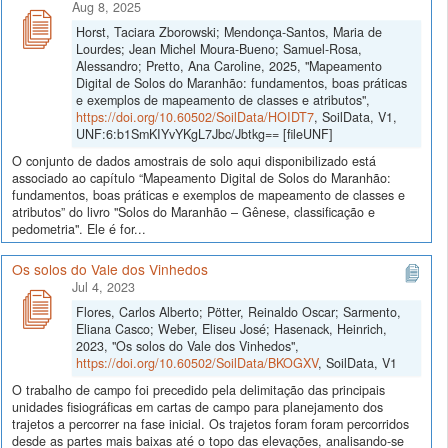
Aug 8, 2025
Horst, Taciara Zborowski; Mendonça-Santos, Maria de
Lourdes; Jean Michel Moura-Bueno; Samuel-Rosa,
Alessandro; Pretto, Ana Caroline, 2025, "Mapeamento
Digital de Solos do Maranhão: fundamentos, boas práticas
e exemplos de mapeamento de classes e atributos",
https://doi.org/10.60502/SoilData/HOIDT7
, SoilData, V1,
UNF:6:b1SmKIYvYKgL7Jbc/Jbtkg== [fileUNF]
O conjunto de dados amostrais de solo aqui disponibilizado está
associado ao capítulo “Mapeamento Digital de Solos do Maranhão:
fundamentos, boas práticas e exemplos de mapeamento de classes e
atributos” do livro "Solos do Maranhão – Gênese, classificação e
pedometria". Ele é for...
Os solos do Vale dos Vinhedos
Jul 4, 2023
Flores, Carlos Alberto; Pötter, Reinaldo Oscar; Sarmento,
Eliana Casco; Weber, Eliseu José; Hasenack, Heinrich,
2023, "Os solos do Vale dos Vinhedos",
https://doi.org/10.60502/SoilData/BKOGXV
, SoilData, V1
O trabalho de campo foi precedido pela delimitação das principais
unidades fisiográficas em cartas de campo para planejamento dos
trajetos a percorrer na fase inicial. Os trajetos foram foram percorridos
desde as partes mais baixas até o topo das elevações, analisando-se