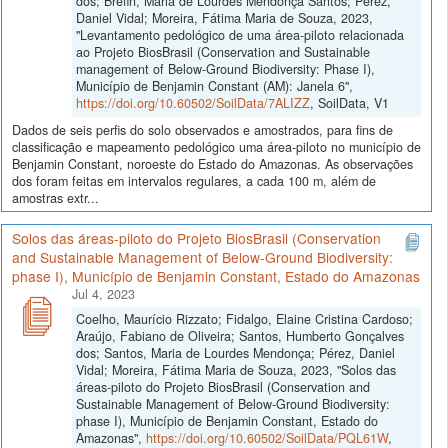
dos; Brefin, Maria de Lourdes Mendonça Santos; Perez,
Daniel Vidal; Moreira, Fátima Maria de Souza, 2023,
"Levantamento pedológico de uma área-piloto relacionada
ao Projeto BiosBrasil (Conservation and Sustainable
management of Below-Ground Biodiversity: Phase I),
Município de Benjamin Constant (AM): Janela 6",
https://doi.org/10.60502/SoilData/7ALIZZ
, SoilData, V1
Dados de seis perfis do solo observados e amostrados, para fins de
classificação e mapeamento pedológico uma área-piloto no município de
Benjamin Constant, noroeste do Estado do Amazonas. As observações
dos foram feitas em intervalos regulares, a cada 100 m, além de
amostras extr...
Solos das áreas-piloto do Projeto BiosBrasil (Conservation
and Sustainable Management of Below-Ground Biodiversity:
phase I), Município de Benjamin Constant, Estado do Amazonas
Jul 4, 2023
Coelho, Maurício Rizzato; Fidalgo, Elaine Cristina Cardoso;
Araújo, Fabiano de Oliveira; Santos, Humberto Gonçalves
dos; Santos, Maria de Lourdes Mendonça; Pérez, Daniel
Vidal; Moreira, Fátima Maria de Souza, 2023, "Solos das
áreas-piloto do Projeto BiosBrasil (Conservation and
Sustainable Management of Below-Ground Biodiversity:
phase I), Município de Benjamin Constant, Estado do
Amazonas",
https://doi.org/10.60502/SoilData/PQL61W
,