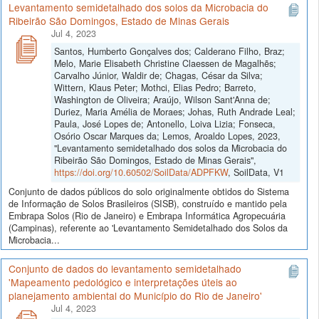
Levantamento semidetalhado dos solos da Microbacia do
Ribeirão São Domingos, Estado de Minas Gerais
Jul 4, 2023
Santos, Humberto Gonçalves dos; Calderano Filho, Braz;
Melo, Marie Elisabeth Christine Claessen de Magalhẽs;
Carvalho Júnior, Waldir de; Chagas, César da Silva;
Wittern, Klaus Peter; Mothci, Elias Pedro; Barreto,
Washington de Oliveira; Araújo, Wilson Sant'Anna de;
Duriez, Maria Amélia de Moraes; Johas, Ruth Andrade Leal;
Paula, José Lopes de; Antonello, Loiva Lizia; Fonseca,
Osório Oscar Marques da; Lemos, Aroaldo Lopes, 2023,
"Levantamento semidetalhado dos solos da Microbacia do
Ribeirão São Domingos, Estado de Minas Gerais",
https://doi.org/10.60502/SoilData/ADPFKW
, SoilData, V1
Conjunto de dados públicos do solo originalmente obtidos do Sistema
de Informação de Solos Brasileiros (SISB), construído e mantido pela
Embrapa Solos (Rio de Janeiro) e Embrapa Informática Agropecuária
(Campinas), referente ao 'Levantamento Semidetalhado dos Solos da
Microbacia...
Conjunto de dados do levantamento semidetalhado
'Mapeamento pedológico e interpretações úteis ao
planejamento ambiental do Município do Rio de Janeiro'
Jul 4, 2023