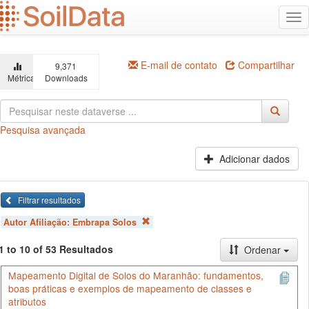
Ir
Alt
para
na
o
conteúdo
principal
E-mail de contato
Compartilhar
9,371
Métricas
Downloads
Pesquisa avançada
Adicionar dados
Filtrar resultados
Autor Afiliação:
Embrapa Solos
1 to 10 of 53 Resultados
Ordenar
Mapeamento Digital de Solos do Maranhão: fundamentos,
boas práticas e exemplos de mapeamento de classes e
atributos