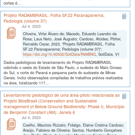
cortes d...
Projeto RADAMBRASIL. Folha SF.22 Paranapanema;
Pedologia (volume 37)
Jul 4, 2023
Oliveira, Virlei Álvaro de; Macedo, Eduardo Leandro da
Rosa; Laus Neto, José Augusto; Cardoso, Alcides; Pötter,
Reinaldo Oscar, 2023, "Projeto RADAMBRASIL. Folha
SF.22 Paranapanema; Pedologia (volume 37)",
https://doi.org/10.60502/SoilData/R99BNQ
, SoilData, V1
Dados pedológicos de levantamento do Projeto RADAMBRASIL
cobrindo o oeste do Estado de São Paulo, o sudeste do Mato Grosso
do Sul, o norte do Paraná e pequena parte do sudoeste de Minas
Gerais. Inclui observações compiladas de trabalhos prévios realizados
na área, totalizando 117...
Levantamento pedológico de uma área-piloto relacionada ao
Projeto BiosBrasil (Conservation and Sustainable
management of Below-Ground Biodiversity: Phase I), Município
de Benjamin Constant (AM): Janela 6
Jul 4, 2023
Coelho, Mauricio Rizzato; Fidalgo, Elaine Cristina Cardoso;
Araújo, Fabiano de Oliveira; Santos, Humberto Gonçalves