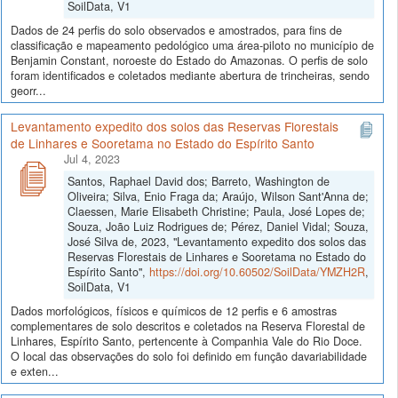
SoilData, V1
Dados de 24 perfis do solo observados e amostrados, para fins de
classificação e mapeamento pedológico uma área-piloto no município de
Benjamin Constant, noroeste do Estado do Amazonas. O perfis de solo
foram identificados e coletados mediante abertura de trincheiras, sendo
georr...
Levantamento expedito dos solos das Reservas Florestais
de Linhares e Sooretama no Estado do Espírito Santo
Jul 4, 2023
Santos, Raphael David dos; Barreto, Washington de
Oliveira; Silva, Enio Fraga da; Araújo, Wilson Sant'Anna de;
Claessen, Marie Elisabeth Christine; Paula, José Lopes de;
Souza, João Luiz Rodrigues de; Pérez, Daniel Vidal; Souza,
José Silva de, 2023, "Levantamento expedito dos solos das
Reservas Florestais de Linhares e Sooretama no Estado do
Espírito Santo",
https://doi.org/10.60502/SoilData/YMZH2R
,
SoilData, V1
Dados morfológicos, físicos e químicos de 12 perfis e 6 amostras
complementares de solo descritos e coletados na Reserva Florestal de
Linhares, Espírito Santo, pertencente à Companhia Vale do Rio Doce.
O local das observações do solo foi definido em função davariabilidade
e exten...