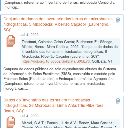
(Campinas), referente ao 'Inventário de Terras: microbacia Concórdia
(municíp...
Conjunto de dados do 'Inventário das terras em microbacias
hidrográficas, 5 Microbacia: Ribeirão Caçador (Laurentino,
SC)'
Jul 4, 2023
Tassinari, Colombo Celso Gaeta; Buchmann E.; Sônego,
Márcio; Benez, Mara Cristina, 2023, "Conjunto de dados do
'Inventário das terras em microbacias hidrográficas, 5
Microbacia: Ribeirão Caçador (Laurentino, SC)'",
https://doi.org/10.60502/SoilData/S0MLV0
, SoilData, V1
Conjunto de dados públicos do solo originalmente obtidos do Sistema
de Informação de Solos Brasileiros (SISB), construído e mantido pela
Embrapa Solos (Rio de Janeiro) e Embrapa Informática Agropecuária
(Campinas), referente ao 'Inventário das terras em microbacias
hidrográficas,...
Dados do 'Inventário das terras em microbacias
hidrográficas, 26 Microbacia: Linha Anta/Três Ribeirões
(Içara, SC)'
Jul 4, 2023
Maciel, C.A.T.; Panichi, J. de A.V.; Benez, Mara Cristina;
Chanin, Yara Maria Alves; Pola, Augusto Carlos; Ramos, A.,