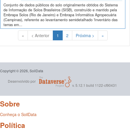
Conjunto de dados públicos do solo originalmente obtidos do Sistema
de Informação de Solos Brasileiros (SISB), construído e mantido pela
Embrapa Solos (Rio de Janeiro) e Embrapa Informática Agropecuária
(Campinas), referente ao levantamento semidetalhado 'Inventário das
terras em...
(Atual)
«
< Anterior
1
2
Próxima >
»
Copyright © 2026, SoilData
Desenvolvido por
v. 5.12.1 build 1122-cf90431
Sobre
Conheça o SoilData
Política