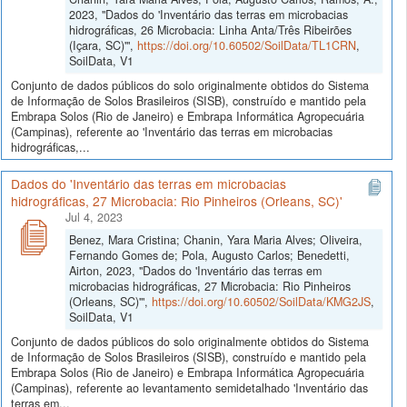
2023, "Dados do 'Inventário das terras em microbacias
hidrográficas, 26 Microbacia: Linha Anta/Três Ribeirões
(Içara, SC)'",
https://doi.org/10.60502/SoilData/TL1CRN
,
SoilData, V1
Conjunto de dados públicos do solo originalmente obtidos do Sistema
de Informação de Solos Brasileiros (SISB), construído e mantido pela
Embrapa Solos (Rio de Janeiro) e Embrapa Informática Agropecuária
(Campinas), referente ao 'Inventário das terras em microbacias
hidrográficas,...
Dados do 'Inventário das terras em microbacias
hidrográficas, 27 Microbacia: Rio Pinheiros (Orleans, SC)'
Jul 4, 2023
Benez, Mara Cristina; Chanin, Yara Maria Alves; Oliveira,
Fernando Gomes de; Pola, Augusto Carlos; Benedetti,
Airton, 2023, "Dados do 'Inventário das terras em
microbacias hidrográficas, 27 Microbacia: Rio Pinheiros
(Orleans, SC)'",
https://doi.org/10.60502/SoilData/KMG2JS
,
SoilData, V1
Conjunto de dados públicos do solo originalmente obtidos do Sistema
de Informação de Solos Brasileiros (SISB), construído e mantido pela
Embrapa Solos (Rio de Janeiro) e Embrapa Informática Agropecuária
(Campinas), referente ao levantamento semidetalhado 'Inventário das
terras em...