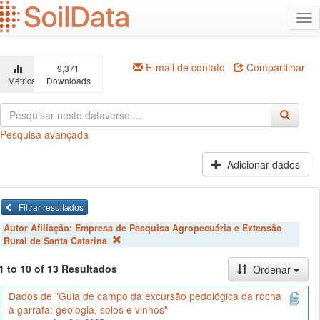
Ir
Alt
para
na
o
conteúdo
principal
E-mail de contato
Compartilhar
9,371
Métricas
Downloads
Pesquisa avançada
Adicionar dados
Filtrar resultados
Autor Afiliação:
Empresa de Pesquisa Agropecuária e Extensão
Rural de Santa Catarina
1 to 10 of 13 Resultados
Ordenar
Dados de "Guia de campo da excursão pedológica da rocha
à garrafa: geologia, solos e vinhos"