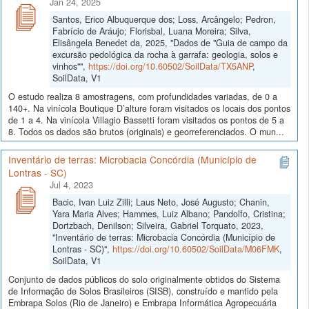
Jan 24, 2025
Santos, Erico Albuquerque dos; Loss, Arcângelo; Pedron,
Fabrício de Aráujo; Florisbal, Luana Moreira; Silva,
Elisângela Benedet da, 2025, "Dados de "Guia de campo da
excursão pedológica da rocha à garrafa: geologia, solos e
vinhos"",
https://doi.org/10.60502/SoilData/TX5ANP
,
SoilData, V1
O estudo realiza 8 amostragens, com profundidades variadas, de 0 a
140+. Na vinícola Boutique D’alture foram visitados os locais dos pontos
de 1 a 4. Na vinícola Villagio Bassetti foram visitados os pontos de 5 a
8. Todos os dados são brutos (originais) e georreferenciados. O mun...
Inventário de terras: Microbacia Concórdia (Município de
Lontras - SC)
Jul 4, 2023
Bacic, Ivan Luiz Zilli; Laus Neto, José Augusto; Chanin,
Yara Maria Alves; Hammes, Luiz Albano; Pandolfo, Cristina;
Dortzbach, Denilson; Silveira, Gabriel Torquato, 2023,
"Inventário de terras: Microbacia Concórdia (Município de
Lontras - SC)",
https://doi.org/10.60502/SoilData/M06FMK
,
SoilData, V1
Conjunto de dados públicos do solo originalmente obtidos do Sistema
de Informação de Solos Brasileiros (SISB), construído e mantido pela
Embrapa Solos (Rio de Janeiro) e Embrapa Informática Agropecuária