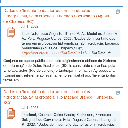
Dados do 'Inventário das terras em microbacias
hidrográficas, 28 microbacia: Lageado Sobradinho (Aguas
de Chapeco,SC)'
Jul 4, 2023
Laus Neto, José Augusto; Simon, A. A.; Medeiros Junior, M.
A.; Pola, Augusto Carlos, 2023, "Dados do 'Inventário das
terras em microbacias hidrográficas, 28 microbacia: Lageado
Sobradinho (Aguas de Chapeco,SC)'",
https://doi.org/10.60502/SoilData/U9L5VL
, SoilData, V1
Conjunto de dados públicos do solo originalmente obtidos do Sistema
de Informação de Solos Brasileiros (SISB), construído e mantido pela
Embrapa Solos (Rio de Janeiro) e Embrapa Informática Agropecuária
(Campinas), referente ao levantamento semidetalhado 'Inventário das
terras em...
Dados do 'Inventário das terras em microbacias
hidrográficas, 24 Microbacia: Rio Macaco Branco (Tunápolis,
SC)'
Jul 4, 2023
Tassinari, Colombo Celso Gaeta; Buchmann, Francisco
Sekiguchi de Carvalho e; Pola, Augusto Carlos; Baumgratz,
P., 2023, "Dados do 'Inventário das terras em microbacias