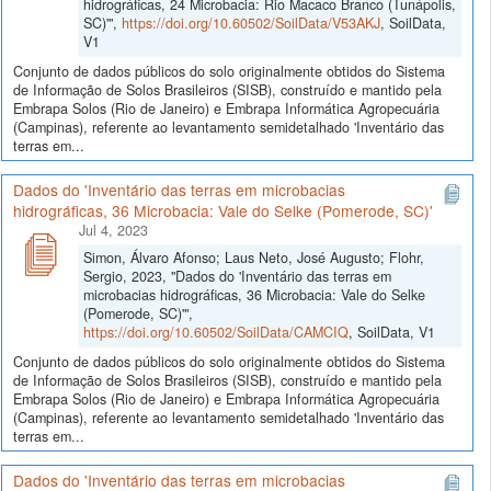
hidrográficas, 24 Microbacia: Rio Macaco Branco (Tunápolis,
SC)'",
https://doi.org/10.60502/SoilData/V53AKJ
, SoilData,
V1
Conjunto de dados públicos do solo originalmente obtidos do Sistema
de Informação de Solos Brasileiros (SISB), construído e mantido pela
Embrapa Solos (Rio de Janeiro) e Embrapa Informática Agropecuária
(Campinas), referente ao levantamento semidetalhado 'Inventário das
terras em...
Dados do 'Inventário das terras em microbacias
hidrográficas, 36 Microbacia: Vale do Selke (Pomerode, SC)'
Jul 4, 2023
Simon, Álvaro Afonso; Laus Neto, José Augusto; Flohr,
Sergio, 2023, "Dados do 'Inventário das terras em
microbacias hidrográficas, 36 Microbacia: Vale do Selke
(Pomerode, SC)'",
https://doi.org/10.60502/SoilData/CAMCIQ
, SoilData, V1
Conjunto de dados públicos do solo originalmente obtidos do Sistema
de Informação de Solos Brasileiros (SISB), construído e mantido pela
Embrapa Solos (Rio de Janeiro) e Embrapa Informática Agropecuária
(Campinas), referente ao levantamento semidetalhado 'Inventário das
terras em...
Dados do 'Inventário das terras em microbacias