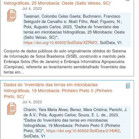
hidrográficas, 25 Microbacia: Oeste (Salto Veloso, SC)'
Jul 4, 2023
Tassinari, Colombo Celso Gaeta; Buchmann, Francisco
Sekiguchi de Carvalho e; Abati Filho, Abel; Figueiro, N.;
Pola, Augusto Carlos, 2023, "Dados do 'Inventário das
terras em microbacias hidrográficas, 25 Microbacia: Oeste
(Salto Veloso, SC)'",
https://doi.org/10.60502/SoilData/XZR6IO
, SoilData, V1
Conjunto de dados públicos do solo originalmente obtidos do Sistema
de Informação de Solos Brasileiros (SISB), construído e mantido pela
Embrapa Solos (Rio de Janeiro) e Embrapa Informática Agropecuária
(Campinas), referente ao levantamento semidetalhado 'Inventário das
terras em...
Dados do 'Inventário das terras em microbacias
hidrográficas, 19 Microbacia: Pinheiro Preto II (Pinheiro
Preto, SC)'
Jul 4, 2023
Chanin, Yara Maria Alves; Benez, Mara Cristina; Panichi, J.
de A.V.; Pola, Augusto Carlos; Souza, E. L. de., 2023,
"Dados do 'Inventário das terras em microbacias
hidrográficas, 19 Microbacia: Pinheiro Preto II (Pinheiro
Preto, SC)'",
https://doi.org/10.60502/SoilData/21H0K2
,
SoilData, V1