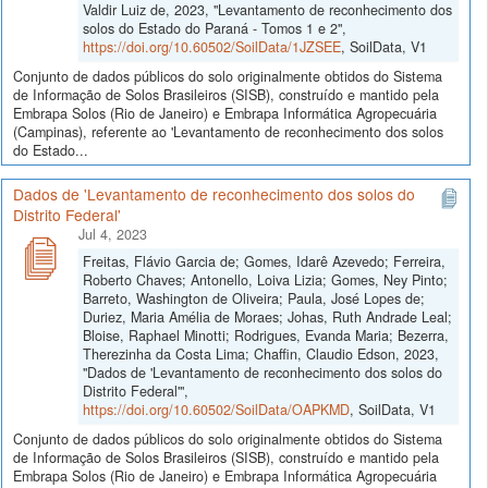
Valdir Luiz de, 2023, "Levantamento de reconhecimento dos
solos do Estado do Paraná - Tomos 1 e 2",
https://doi.org/10.60502/SoilData/1JZSEE
, SoilData, V1
Conjunto de dados públicos do solo originalmente obtidos do Sistema
de Informação de Solos Brasileiros (SISB), construído e mantido pela
Embrapa Solos (Rio de Janeiro) e Embrapa Informática Agropecuária
(Campinas), referente ao 'Levantamento de reconhecimento dos solos
do Estado...
Dados de 'Levantamento de reconhecimento dos solos do
Distrito Federal'
Jul 4, 2023
Freitas, Flávio Garcia de; Gomes, Idarê Azevedo; Ferreira,
Roberto Chaves; Antonello, Loiva Lizia; Gomes, Ney Pinto;
Barreto, Washington de Oliveira; Paula, José Lopes de;
Duriez, Maria Amélia de Moraes; Johas, Ruth Andrade Leal;
Bloise, Raphael Minotti; Rodrigues, Evanda Maria; Bezerra,
Therezinha da Costa Lima; Chaffin, Claudio Edson, 2023,
"Dados de 'Levantamento de reconhecimento dos solos do
Distrito Federal'",
https://doi.org/10.60502/SoilData/OAPKMD
, SoilData, V1
Conjunto de dados públicos do solo originalmente obtidos do Sistema
de Informação de Solos Brasileiros (SISB), construído e mantido pela
Embrapa Solos (Rio de Janeiro) e Embrapa Informática Agropecuária