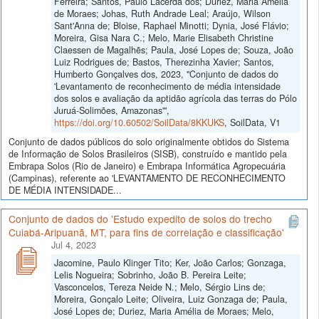
Ferreira; Santos, Paulo Lacerda dos; Duriez, Maria Amélia
de Moraes; Johas, Ruth Andrade Leal; Araújo, Wilson
Sant'Anna de; Bloise, Raphael Minotti; Dynia, José Flávio;
Moreira, Gisa Nara C.; Melo, Marie Elisabeth Christine
Claessen de Magalhẽs; Paula, José Lopes de; Souza, João
Luiz Rodrigues de; Bastos, Therezinha Xavier; Santos,
Humberto Gonçalves dos, 2023, "Conjunto de dados do
'Levantamento de reconhecimento de média intensidade
dos solos e avaliação da aptidão agrícola das terras do Pólo
Juruá-Solimões, Amazonas'",
https://doi.org/10.60502/SoilData/8KKUKS
, SoilData, V1
Conjunto de dados públicos do solo originalmente obtidos do Sistema
de Informação de Solos Brasileiros (SISB), construído e mantido pela
Embrapa Solos (Rio de Janeiro) e Embrapa Informática Agropecuária
(Campinas), referente ao 'LEVANTAMENTO DE RECONHECIMENTO
DE MÉDIA INTENSIDADE...
Conjunto de dados do 'Estudo expedito de solos do trecho
Cuiabá-Aripuanã, MT, para fins de correlação e classificação'
Jul 4, 2023
Jacomine, Paulo Klinger Tito; Ker, João Carlos; Gonzaga,
Lelis Nogueira; Sobrinho, João B. Pereira Leite;
Vasconcelos, Tereza Neide N.; Melo, Sérgio Lins de;
Moreira, Gonçalo Leite; Oliveira, Luiz Gonzaga de; Paula,
José Lopes de; Duriez, Maria Amélia de Moraes; Melo,