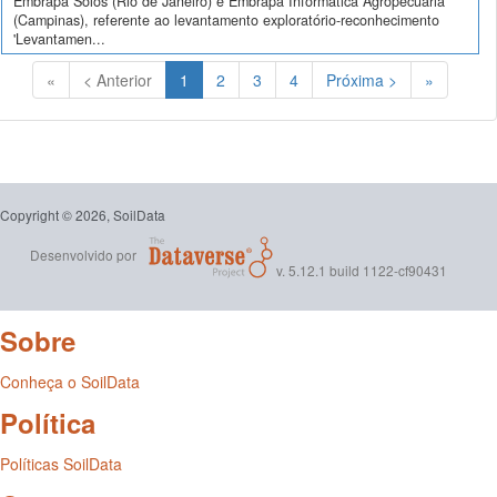
Embrapa Solos (Rio de Janeiro) e Embrapa Informática Agropecuária
(Campinas), referente ao levantamento exploratório-reconhecimento
'Levantamen...
(Atual)
«
< Anterior
1
2
3
4
Próxima >
»
Copyright © 2026, SoilData
Desenvolvido por
v. 5.12.1 build 1122-cf90431
Sobre
Conheça o SoilData
Política
Políticas SoilData