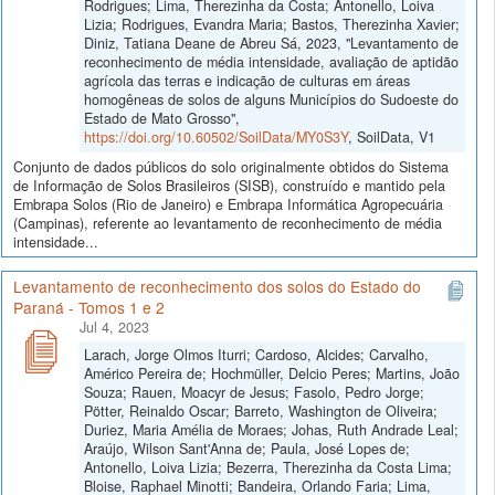
Rodrigues; Lima, Therezinha da Costa; Antonello, Loiva
Lizia; Rodrigues, Evandra Maria; Bastos, Therezinha Xavier;
Diniz, Tatiana Deane de Abreu Sá, 2023, "Levantamento de
reconhecimento de média intensidade, avaliação de aptidão
agrícola das terras e indicação de culturas em áreas
homogêneas de solos de alguns Municípios do Sudoeste do
Estado de Mato Grosso",
https://doi.org/10.60502/SoilData/MY0S3Y
, SoilData, V1
Conjunto de dados públicos do solo originalmente obtidos do Sistema
de Informação de Solos Brasileiros (SISB), construído e mantido pela
Embrapa Solos (Rio de Janeiro) e Embrapa Informática Agropecuária
(Campinas), referente ao levantamento de reconhecimento de média
intensidade...
Levantamento de reconhecimento dos solos do Estado do
Paraná - Tomos 1 e 2
Jul 4, 2023
Larach, Jorge Olmos Iturri; Cardoso, Alcides; Carvalho,
Américo Pereira de; Hochmüller, Delcio Peres; Martins, João
Souza; Rauen, Moacyr de Jesus; Fasolo, Pedro Jorge;
Pötter, Reinaldo Oscar; Barreto, Washington de Oliveira;
Duriez, Maria Amélia de Moraes; Johas, Ruth Andrade Leal;
Araújo, Wilson Sant'Anna de; Paula, José Lopes de;
Antonello, Loiva Lizia; Bezerra, Therezinha da Costa Lima;
Bloise, Raphael Minotti; Bandeira, Orlando Faria; Lima,