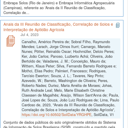
Embrapa Solos (Rio de Janeiro) e Embrapa Informática Agropecuária
(Campinas), referente ao 'Anais da II Reunião de Classificação,
Correlação de...
Anais da III Reunião de Classificação, Correlação de Solos e
Interpretação de Aptidão Agrícola
Jul 4, 2023
Carvalho, Américo Pereira de; Sobral Filho, Raymundo
Mendes; Larach, Jorge Olmos Iturri; Camargo, Marcelo
Nunes; Pötter, Reinaldo Oscar; Hochmüller, Delcio Peres;
Ker, João Carlos; Panoso, Luzberto Achá; Oliveira, João
Bertoldo de; Valadares, J. M.; Conceição, Mauro da;
Wittern, Klaus Peter; Silva, Fernando Barreto Rodrigues e;
Mothci, Elias Pedro; Palmieri, Francesco; Rodrigues,
Tarcísio Ewerton; Souza, J. L.; Tavares, Ney Pinto;
Azevedo, W.; Barreto, Washington de Oliveira; Peres,
Roberto Nades; Duriez, Maria Amélia de Moraes; Johas,
Ruth Andrade Leal; Melo, Marie Elisabeth Christine
Claessen de Magalhẽs; Araújo, Wilson Sant'Anna de; Paula,
José Lopes de; Souza, João Luiz Rodrigues de; Lima, Paulo
Cardoso de, 2023, "Anais da III Reunião de Classificação,
Correlação de Solos e Interpretação de Aptidão Agrícola",
https://doi.org/10.60502/SoilData/YRGHPE
, SoilData, V1
Conjunto de dados públicos do solo originalmente obtidos do Sistema
de Informação de Solos Brasileiros (SISB), construído e mantido pela