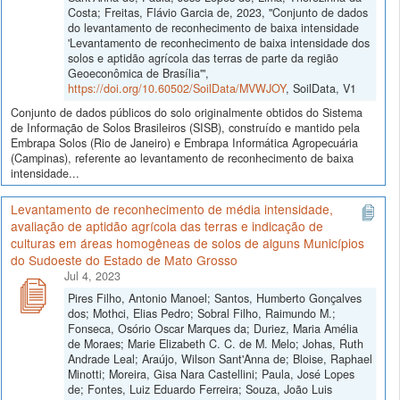
Costa; Freitas, Flávio Garcia de, 2023, "Conjunto de dados
do levantamento de reconhecimento de baixa intensidade
'Levantamento de reconhecimento de baixa intensidade dos
solos e aptidão agrícola das terras de parte da região
Geoeconômica de Brasília'",
https://doi.org/10.60502/SoilData/MVWJOY
, SoilData, V1
Conjunto de dados públicos do solo originalmente obtidos do Sistema
de Informação de Solos Brasileiros (SISB), construído e mantido pela
Embrapa Solos (Rio de Janeiro) e Embrapa Informática Agropecuária
(Campinas), referente ao levantamento de reconhecimento de baixa
intensidade...
Levantamento de reconhecimento de média intensidade,
avaliação de aptidão agrícola das terras e indicação de
culturas em áreas homogêneas de solos de alguns Municípios
do Sudoeste do Estado de Mato Grosso
Jul 4, 2023
Pires Filho, Antonio Manoel; Santos, Humberto Gonçalves
dos; Mothci, Elias Pedro; Sobral Filho, Raimundo M.;
Fonseca, Osório Oscar Marques da; Duriez, Maria Amélia
de Moraes; Marie Elizabeth C. C. de M. Melo; Johas, Ruth
Andrade Leal; Araújo, Wilson Sant'Anna de; Bloise, Raphael
Minotti; Moreira, Gisa Nara Castellini; Paula, José Lopes
de; Fontes, Luiz Eduardo Ferreira; Souza, João Luis