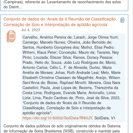
(Campinas), referente ao 'Levantamento de reconhecimento dos solos
do Distrit...
Conjunto de dados do 'Anais da II Reunião de Classificação,
Correlação de Solo e Interpretação de aptidão agrícola'
Jul 4, 2023
Carvalho, Américo Pereira de; Larach, Jorge Olmos Iturri;
Camargo, Marcelo Nunes; Oliveira, João Bertoldo de;
Santos, Humberto Gonçalves dos; Mothci, Elias Pedro;
Wittern, Klaus Peter; Conceição, Mauro da; Tavares, Ney
Pinto; Louzada, Eliezer Silva; Ramos, Doracy Pessoa;
Prado, Helio do; Souza, João Luiz Rodrigues de; Moniz,
Antonio Carlos; Célio L. F. de Almeida; Duriez, Maria
Amélia de Moraes; Johas, Ruth Andrade Leal; Melo, Marie
Elisabeth Christine Claessen de Magalhẽs; Araújo, Wilson
Sant'Anna de; Bloise, Raphael Minotti; Moreira, Gisa Nara
Castellini; Paula, José Lopes de; Bezerra, Therezinha da
Costa Lima; Rodrigues, Evanda Maria; Antonello, Loiva
Lizia; Lima, Paulo Cardoso de; Pinto, José da Silva, 2023,
"Conjunto de dados do 'Anais da II Reunião de
Classificação, Correlação de Solo e Interpretação de
aptidão agrícola'",
https://doi.org/10.60502/SoilData/RNI0JY
, SoilData, V1
Conjunto de dados públicos do solo originalmente obtidos do Sistema
de Informação de Solos Brasileiros (SISB), construído e mantido pela