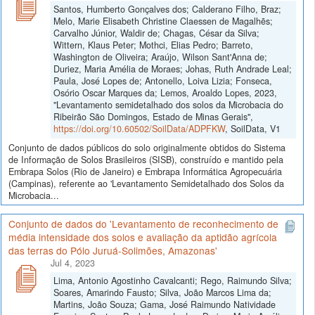
Santos, Humberto Gonçalves dos; Calderano Filho, Braz;
Melo, Marie Elisabeth Christine Claessen de Magalhẽs;
Carvalho Júnior, Waldir de; Chagas, César da Silva;
Wittern, Klaus Peter; Mothci, Elias Pedro; Barreto,
Washington de Oliveira; Araújo, Wilson Sant'Anna de;
Duriez, Maria Amélia de Moraes; Johas, Ruth Andrade Leal;
Paula, José Lopes de; Antonello, Loiva Lizia; Fonseca,
Osório Oscar Marques da; Lemos, Aroaldo Lopes, 2023,
"Levantamento semidetalhado dos solos da Microbacia do
Ribeirão São Domingos, Estado de Minas Gerais",
https://doi.org/10.60502/SoilData/ADPFKW
, SoilData, V1
Conjunto de dados públicos do solo originalmente obtidos do Sistema
de Informação de Solos Brasileiros (SISB), construído e mantido pela
Embrapa Solos (Rio de Janeiro) e Embrapa Informática Agropecuária
(Campinas), referente ao 'Levantamento Semidetalhado dos Solos da
Microbacia...
Conjunto de dados do 'Levantamento de reconhecimento de
média intensidade dos solos e avaliação da aptidão agrícola
das terras do Pólo Juruá-Solimões, Amazonas'
Jul 4, 2023
Lima, Antonio Agostinho Cavalcanti; Rego, Raimundo Silva;
Soares, Amarindo Fausto; Silva, João Marcos Lima da;
Martins, João Souza; Gama, José Raimundo Natividade