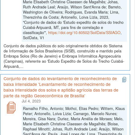
Marie Elisabeth Christine Claessen de Magalhẽs; Johas,
Ruth Andrade Leal; Araújo, Wilson Sant'Anna de; Barreto,
Washington de Oliveira; Rodrigues, Evanda Maria; Lima,
Therezinha da Costa; Antonello, Loiva Lizia, 2023,
"Conjunto de dados do 'Estudo expedito de solos do trecho
Cuiabá-Aripuanã, MT, para fins de correlação e
classificação'",
https://doi.org/10.60502/SoilData/SSIAGO
,
SoilData, V1
Conjunto de dados públicos do solo originalmente obtidos do Sistema
de Informação de Solos Brasileiros (SISB), construído e mantido pela
Embrapa Solos (Rio de Janeiro) e Embrapa Informática Agropecuária
(Campinas), referente ao 'Estudo Expedito de Solos do Trecho Cuiabá-
Aripuanã,...
Conjunto de dados do levantamento de reconhecimento de
baixa intensidade 'Levantamento de reconhecimento de
baixa intensidade dos solos e aptidão agrícola das terras de
parte da região Geoeconômica de Brasília'
Jul 4, 2023
Ramalho Filho, Antonio; Mothci, Elias Pedro; Wittern, Klaus
Peter; Antonello, Loiva Lizia; Camargo, Marcelo Nunes;
Moreira, Gisa Nara; Duriez, Maria Amélia de Moraes; Melo,
Marie Elisabeth Christine Claessen de Magalhẽs; Bloise,
Raphael Minotti; Johas, Ruth Andrade Leal; Araújo, Wilson
Sant'Anna de; Paula, José Lopes de; Lima, Therezinha da