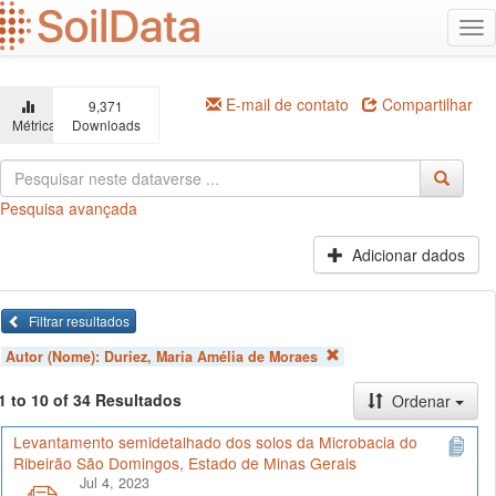
Ir
Alt
para
na
o
conteúdo
principal
E-mail de contato
Compartilhar
9,371
Métricas
Downloads
Pesquisa avançada
Adicionar dados
Filtrar resultados
Autor (Nome):
Duriez, Maria Amélia de Moraes
1 to 10 of 34 Resultados
Ordenar
Levantamento semidetalhado dos solos da Microbacia do
Ribeirão São Domingos, Estado de Minas Gerais
Jul 4, 2023