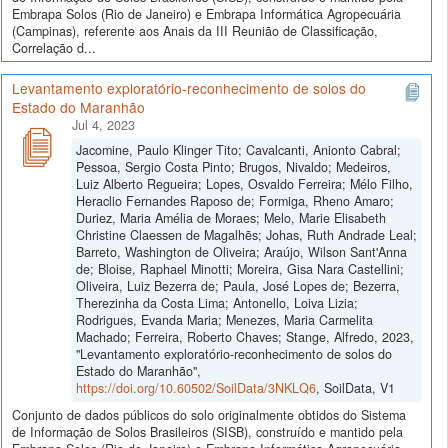
Embrapa Solos (Rio de Janeiro) e Embrapa Informática Agropecuária
(Campinas), referente aos Anais da III Reunião de Classificação,
Correlação d...
Levantamento exploratório-reconhecimento de solos do
Estado do Maranhão
Jul 4, 2023
Jacomine, Paulo Klinger Tito; Cavalcanti, Anionto Cabral;
Pessoa, Sergio Costa Pinto; Brugos, Nivaldo; Medeiros,
Luiz Alberto Regueira; Lopes, Osvaldo Ferreira; Mélo Filho,
Heraclio Fernandes Raposo de; Formiga, Rheno Amaro;
Duriez, Maria Amélia de Moraes; Melo, Marie Elisabeth
Christine Claessen de Magalhẽs; Johas, Ruth Andrade Leal;
Barreto, Washington de Oliveira; Araújo, Wilson Sant'Anna
de; Bloise, Raphael Minotti; Moreira, Gisa Nara Castellini;
Oliveira, Luiz Bezerra de; Paula, José Lopes de; Bezerra,
Therezinha da Costa Lima; Antonello, Loiva Lizia;
Rodrigues, Evanda Maria; Menezes, Maria Carmelita
Machado; Ferreira, Roberto Chaves; Stange, Alfredo, 2023,
"Levantamento exploratório-reconhecimento de solos do
Estado do Maranhão",
https://doi.org/10.60502/SoilData/3NKLQ6
, SoilData, V1
Conjunto de dados públicos do solo originalmente obtidos do Sistema
de Informação de Solos Brasileiros (SISB), construído e mantido pela