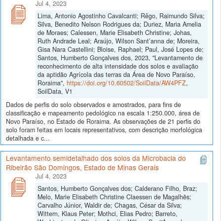
Jul 4, 2023
Lima, Antonio Agostinho Cavalcanti; Rêgo, Raimundo Silva;
Silva, Benedito Nelson Rodrigues da; Duriez, Maria Amelia
de Moraes; Calessen, Marie Elisabeth Christine; Johas,
Ruth Andrade Leal; Araújo, Wilson Sant’anna de; Moreira,
Gisa Nara Castellini; Bloise, Raphael; Paul, José Lopes de;
Santos, Humberto Gonçalves dos, 2023, "Levantamento de
reconhecimento de alta intensidade dos solos e avaliação
da aptidão Agrícola das terras da Área de Novo Paraíso,
Roraima",
https://doi.org/10.60502/SoilData/AW4PFZ
,
SoilData, V1
Dados de perfis do solo observados e amostrados, para fins de
classificação e mapeamento pedológico na escala 1:250.000, área de
Novo Paraíso, no Estado de Roraima. As observações de 21 perfis do
solo foram feitas em locais representativos, com descrição morfológica
detalhada e c...
Levantamento semidetalhado dos solos da Microbacia do
Ribeirão São Domingos, Estado de Minas Gerais
Jul 4, 2023
Santos, Humberto Gonçalves dos; Calderano Filho, Braz;
Melo, Marie Elisabeth Christine Claessen de Magalhẽs;
Carvalho Júnior, Waldir de; Chagas, César da Silva;
Wittern, Klaus Peter; Mothci, Elias Pedro; Barreto,