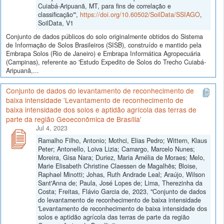
Cuiabá-Aripuanã, MT, para fins de correlação e
classificação'",
https://doi.org/10.60502/SoilData/SSIAGO
,
SoilData, V1
Conjunto de dados públicos do solo originalmente obtidos do Sistema
de Informação de Solos Brasileiros (SISB), construído e mantido pela
Embrapa Solos (Rio de Janeiro) e Embrapa Informática Agropecuária
(Campinas), referente ao 'Estudo Expedito de Solos do Trecho Cuiabá-
Aripuanã,...
Conjunto de dados do levantamento de reconhecimento de
baixa intensidade 'Levantamento de reconhecimento de
baixa intensidade dos solos e aptidão agrícola das terras de
parte da região Geoeconômica de Brasília'
Jul 4, 2023
Ramalho Filho, Antonio; Mothci, Elias Pedro; Wittern, Klaus
Peter; Antonello, Loiva Lizia; Camargo, Marcelo Nunes;
Moreira, Gisa Nara; Duriez, Maria Amélia de Moraes; Melo,
Marie Elisabeth Christine Claessen de Magalhẽs; Bloise,
Raphael Minotti; Johas, Ruth Andrade Leal; Araújo, Wilson
Sant'Anna de; Paula, José Lopes de; Lima, Therezinha da
Costa; Freitas, Flávio Garcia de, 2023, "Conjunto de dados
do levantamento de reconhecimento de baixa intensidade
'Levantamento de reconhecimento de baixa intensidade dos
solos e aptidão agrícola das terras de parte da região