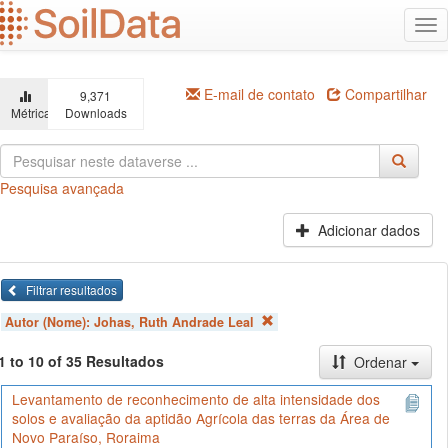
Ir
Alt
para
na
o
conteúdo
principal
E-mail de contato
Compartilhar
9,371
Métricas
Downloads
Pesquisa avançada
Adicionar dados
Filtrar resultados
Autor (Nome):
Johas, Ruth Andrade Leal
1 to 10 of 35 Resultados
Ordenar
Levantamento de reconhecimento de alta intensidade dos
solos e avaliação da aptidão Agrícola das terras da Área de
Novo Paraíso, Roraima