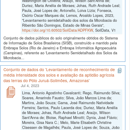
Washington de Oliveira; Araújo, Wilson Sant'Anna de;
Duriez, Maria Amélia de Moraes; Johas, Ruth Andrade Leal;
Paula, José Lopes de; Antonello, Loiva Lizia; Fonseca,
Osório Oscar Marques da; Lemos, Aroaldo Lopes, 2023,
"Levantamento semidetalhado dos solos da Microbacia do
Ribeirão São Domingos, Estado de Minas Gerais",
https://doi.org/10.60502/SoilData/ADPFKW
, SoilData, V1
Conjunto de dados públicos do solo originalmente obtidos do Sistema
de Informação de Solos Brasileiros (SISB), construído e mantido pela
Embrapa Solos (Rio de Janeiro) e Embrapa Informática Agropecuária
(Campinas), referente ao 'Levantamento Semidetalhado dos Solos da
Microbacia...
Conjunto de dados do 'Levantamento de reconhecimento de
média intensidade dos solos e avaliação da aptidão agrícola
das terras do Pólo Juruá-Solimões, Amazonas'
Jul 4, 2023
Lima, Antonio Agostinho Cavalcanti; Rego, Raimundo Silva;
Soares, Amarindo Fausto; Silva, João Marcos Lima da;
Martins, João Souza; Gama, José Raimundo Natividade
Ferreira; Santos, Paulo Lacerda dos; Duriez, Maria Amélia
de Moraes; Johas, Ruth Andrade Leal; Araújo, Wilson
Sant'Anna de; Bloise, Raphael Minotti; Dynia, José Flávio;
Moreira, Gisa Nara C.; Melo, Marie Elisabeth Christine
Claessen de Magalhẽs; Paula, José Lopes de; Souza, João