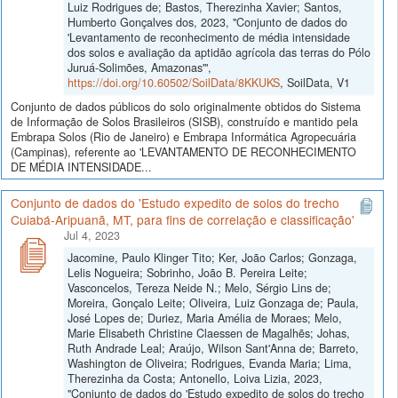
Luiz Rodrigues de; Bastos, Therezinha Xavier; Santos,
Humberto Gonçalves dos, 2023, "Conjunto de dados do
'Levantamento de reconhecimento de média intensidade
dos solos e avaliação da aptidão agrícola das terras do Pólo
Juruá-Solimões, Amazonas'",
https://doi.org/10.60502/SoilData/8KKUKS
, SoilData, V1
Conjunto de dados públicos do solo originalmente obtidos do Sistema
de Informação de Solos Brasileiros (SISB), construído e mantido pela
Embrapa Solos (Rio de Janeiro) e Embrapa Informática Agropecuária
(Campinas), referente ao 'LEVANTAMENTO DE RECONHECIMENTO
DE MÉDIA INTENSIDADE...
Conjunto de dados do 'Estudo expedito de solos do trecho
Cuiabá-Aripuanã, MT, para fins de correlação e classificação'
Jul 4, 2023
Jacomine, Paulo Klinger Tito; Ker, João Carlos; Gonzaga,
Lelis Nogueira; Sobrinho, João B. Pereira Leite;
Vasconcelos, Tereza Neide N.; Melo, Sérgio Lins de;
Moreira, Gonçalo Leite; Oliveira, Luiz Gonzaga de; Paula,
José Lopes de; Duriez, Maria Amélia de Moraes; Melo,
Marie Elisabeth Christine Claessen de Magalhẽs; Johas,
Ruth Andrade Leal; Araújo, Wilson Sant'Anna de; Barreto,
Washington de Oliveira; Rodrigues, Evanda Maria; Lima,
Therezinha da Costa; Antonello, Loiva Lizia, 2023,
"Conjunto de dados do 'Estudo expedito de solos do trecho