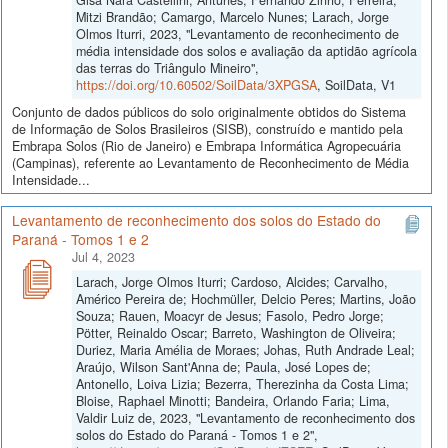
Mitzi Brandão; Camargo, Marcelo Nunes; Larach, Jorge
Olmos Iturri, 2023, "Levantamento de reconhecimento de
média intensidade dos solos e avaliação da aptidão agrícola
das terras do Triângulo Mineiro",
https://doi.org/10.60502/SoilData/3XPGSA
, SoilData, V1
Conjunto de dados públicos do solo originalmente obtidos do Sistema
de Informação de Solos Brasileiros (SISB), construído e mantido pela
Embrapa Solos (Rio de Janeiro) e Embrapa Informática Agropecuária
(Campinas), referente ao Levantamento de Reconhecimento de Média
Intensidade...
Levantamento de reconhecimento dos solos do Estado do
Paraná - Tomos 1 e 2
Jul 4, 2023
Larach, Jorge Olmos Iturri; Cardoso, Alcides; Carvalho,
Américo Pereira de; Hochmüller, Delcio Peres; Martins, João
Souza; Rauen, Moacyr de Jesus; Fasolo, Pedro Jorge;
Pötter, Reinaldo Oscar; Barreto, Washington de Oliveira;
Duriez, Maria Amélia de Moraes; Johas, Ruth Andrade Leal;
Araújo, Wilson Sant'Anna de; Paula, José Lopes de;
Antonello, Loiva Lizia; Bezerra, Therezinha da Costa Lima;
Bloise, Raphael Minotti; Bandeira, Orlando Faria; Lima,
Valdir Luiz de, 2023, "Levantamento de reconhecimento dos
solos do Estado do Paraná - Tomos 1 e 2",