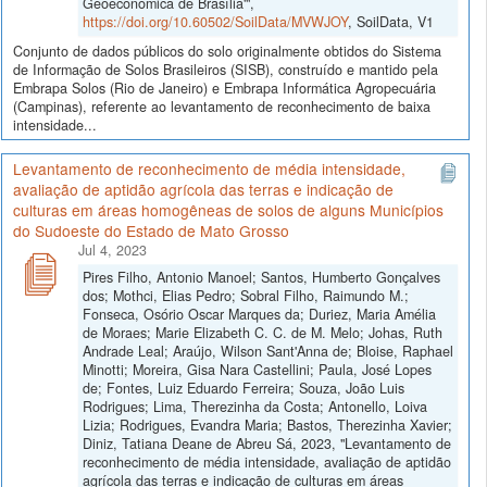
Geoeconômica de Brasília'",
https://doi.org/10.60502/SoilData/MVWJOY
, SoilData, V1
Conjunto de dados públicos do solo originalmente obtidos do Sistema
de Informação de Solos Brasileiros (SISB), construído e mantido pela
Embrapa Solos (Rio de Janeiro) e Embrapa Informática Agropecuária
(Campinas), referente ao levantamento de reconhecimento de baixa
intensidade...
Levantamento de reconhecimento de média intensidade,
avaliação de aptidão agrícola das terras e indicação de
culturas em áreas homogêneas de solos de alguns Municípios
do Sudoeste do Estado de Mato Grosso
Jul 4, 2023
Pires Filho, Antonio Manoel; Santos, Humberto Gonçalves
dos; Mothci, Elias Pedro; Sobral Filho, Raimundo M.;
Fonseca, Osório Oscar Marques da; Duriez, Maria Amélia
de Moraes; Marie Elizabeth C. C. de M. Melo; Johas, Ruth
Andrade Leal; Araújo, Wilson Sant'Anna de; Bloise, Raphael
Minotti; Moreira, Gisa Nara Castellini; Paula, José Lopes
de; Fontes, Luiz Eduardo Ferreira; Souza, João Luis
Rodrigues; Lima, Therezinha da Costa; Antonello, Loiva
Lizia; Rodrigues, Evandra Maria; Bastos, Therezinha Xavier;
Diniz, Tatiana Deane de Abreu Sá, 2023, "Levantamento de
reconhecimento de média intensidade, avaliação de aptidão
agrícola das terras e indicação de culturas em áreas