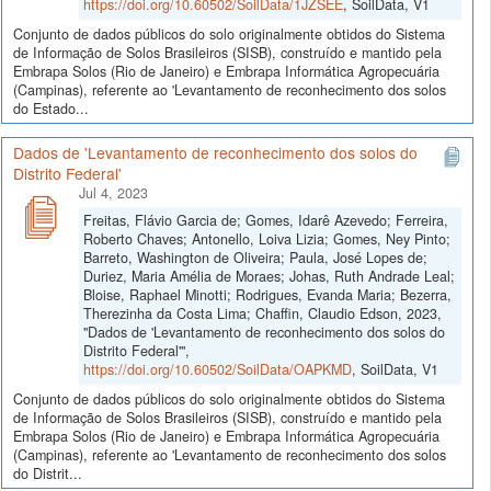
https://doi.org/10.60502/SoilData/1JZSEE
, SoilData, V1
Conjunto de dados públicos do solo originalmente obtidos do Sistema
de Informação de Solos Brasileiros (SISB), construído e mantido pela
Embrapa Solos (Rio de Janeiro) e Embrapa Informática Agropecuária
(Campinas), referente ao 'Levantamento de reconhecimento dos solos
do Estado...
Dados de 'Levantamento de reconhecimento dos solos do
Distrito Federal'
Jul 4, 2023
Freitas, Flávio Garcia de; Gomes, Idarê Azevedo; Ferreira,
Roberto Chaves; Antonello, Loiva Lizia; Gomes, Ney Pinto;
Barreto, Washington de Oliveira; Paula, José Lopes de;
Duriez, Maria Amélia de Moraes; Johas, Ruth Andrade Leal;
Bloise, Raphael Minotti; Rodrigues, Evanda Maria; Bezerra,
Therezinha da Costa Lima; Chaffin, Claudio Edson, 2023,
"Dados de 'Levantamento de reconhecimento dos solos do
Distrito Federal'",
https://doi.org/10.60502/SoilData/OAPKMD
, SoilData, V1
Conjunto de dados públicos do solo originalmente obtidos do Sistema
de Informação de Solos Brasileiros (SISB), construído e mantido pela
Embrapa Solos (Rio de Janeiro) e Embrapa Informática Agropecuária
(Campinas), referente ao 'Levantamento de reconhecimento dos solos
do Distrit...