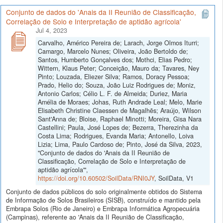
Conjunto de dados do 'Anais da II Reunião de Classificação,
Correlação de Solo e Interpretação de aptidão agrícola'
Jul 4, 2023
Carvalho, Américo Pereira de; Larach, Jorge Olmos Iturri;
Camargo, Marcelo Nunes; Oliveira, João Bertoldo de;
Santos, Humberto Gonçalves dos; Mothci, Elias Pedro;
Wittern, Klaus Peter; Conceição, Mauro da; Tavares, Ney
Pinto; Louzada, Eliezer Silva; Ramos, Doracy Pessoa;
Prado, Helio do; Souza, João Luiz Rodrigues de; Moniz,
Antonio Carlos; Célio L. F. de Almeida; Duriez, Maria
Amélia de Moraes; Johas, Ruth Andrade Leal; Melo, Marie
Elisabeth Christine Claessen de Magalhẽs; Araújo, Wilson
Sant'Anna de; Bloise, Raphael Minotti; Moreira, Gisa Nara
Castellini; Paula, José Lopes de; Bezerra, Therezinha da
Costa Lima; Rodrigues, Evanda Maria; Antonello, Loiva
Lizia; Lima, Paulo Cardoso de; Pinto, José da Silva, 2023,
"Conjunto de dados do 'Anais da II Reunião de
Classificação, Correlação de Solo e Interpretação de
aptidão agrícola'",
https://doi.org/10.60502/SoilData/RNI0JY
, SoilData, V1
Conjunto de dados públicos do solo originalmente obtidos do Sistema
de Informação de Solos Brasileiros (SISB), construído e mantido pela
Embrapa Solos (Rio de Janeiro) e Embrapa Informática Agropecuária
(Campinas), referente ao 'Anais da II Reunião de Classificação,