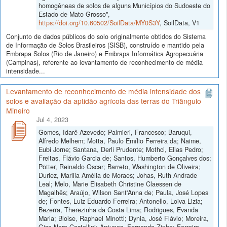
homogêneas de solos de alguns Municípios do Sudoeste do
Estado de Mato Grosso",
https://doi.org/10.60502/SoilData/MY0S3Y
, SoilData, V1
Conjunto de dados públicos do solo originalmente obtidos do Sistema
de Informação de Solos Brasileiros (SISB), construído e mantido pela
Embrapa Solos (Rio de Janeiro) e Embrapa Informática Agropecuária
(Campinas), referente ao levantamento de reconhecimento de média
intensidade...
Levantamento de reconhecimento de média intensidade dos
solos e avaliação da aptidão agrícola das terras do Triângulo
Mineiro
Jul 4, 2023
Gomes, Idarê Azevedo; Palmieri, Francesco; Baruqui,
Alfredo Melhem; Motta, Paulo Emílio Ferreira da; Naime,
Eubi Jorne; Santana, Derli Prudente; Mothci, Elias Pedro;
Freitas, Flávio Garcia de; Santos, Humberto Gonçalves dos;
Pötter, Reinaldo Oscar; Barreto, Washington de Oliveira;
Duriez, Marilia Amélia de Moraes; Johas, Ruth Andrade
Leal; Melo, Marie Elisabeth Christine Claessen de
Magalhẽs; Araújo, Wilson Sant'Anna de; Paula, José Lopes
de; Fontes, Luiz Eduardo Ferreira; Antonello, Loiva Lizia;
Bezerra, Therezinha da Costa Lima; Rodrigues, Evanda
Maria; Bloise, Raphael Minotti; Dynia, José Flávio; Moreira,
Gisa Nara Castellini; Antunes, Fernando Zinho; Ferreira,