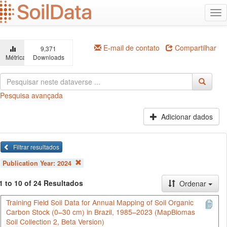
Ir
Alt
para
na
o
conteúdo
principal
E-mail de contato
Compartilhar
9,371
Métricas
Downloads
Pesquisa avançada
Adicionar dados
Filtrar resultados
Publication Year:
2024
1 to 10 of 24 Resultados
Ordenar
Training Field Soil Data for Annual Mapping of Soil Organic
Carbon Stock (0–30 cm) in Brazil, 1985–2023 (MapBiomas
Soil Collection 2, Beta Version)