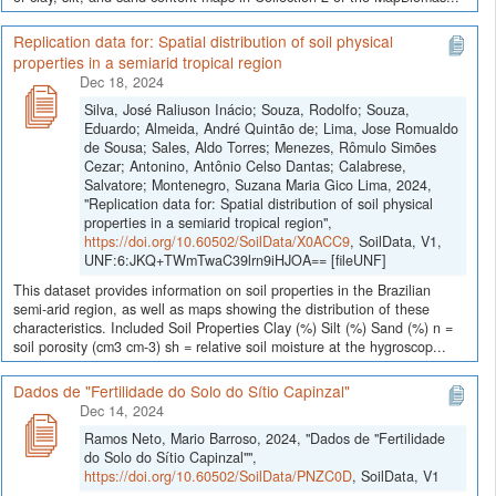
Replication data for: Spatial distribution of soil physical
properties in a semiarid tropical region
Dec 18, 2024
Silva, José Raliuson Inácio; Souza, Rodolfo; Souza,
Eduardo; Almeida, André Quintão de; Lima, Jose Romualdo
de Sousa; Sales, Aldo Torres; Menezes, Rômulo Simões
Cezar; Antonino, Antônio Celso Dantas; Calabrese,
Salvatore; Montenegro, Suzana Maria Gico Lima, 2024,
"Replication data for: Spatial distribution of soil physical
properties in a semiarid tropical region",
https://doi.org/10.60502/SoilData/X0ACC9
, SoilData, V1,
UNF:6:JKQ+TWmTwaC39lrn9iHJOA== [fileUNF]
This dataset provides information on soil properties in the Brazilian
semi-arid region, as well as maps showing the distribution of these
characteristics. Included Soil Properties Clay (%) Silt (%) Sand (%) n =
soil porosity (cm3 cm-3) sh = relative soil moisture at the hygroscop...
Dados de "Fertilidade do Solo do Sítio Capinzal"
Dec 14, 2024
Ramos Neto, Mario Barroso, 2024, "Dados de "Fertilidade
do Solo do Sítio Capinzal"",
https://doi.org/10.60502/SoilData/PNZC0D
, SoilData, V1