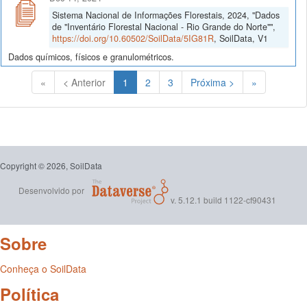
Sistema Nacional de Informações Florestais, 2024, "Dados
de "Inventário Florestal Nacional - Rio Grande do Norte"",
https://doi.org/10.60502/SoilData/5IG81R
, SoilData, V1
Dados químicos, físicos e granulométricos.
(Atual)
«
< Anterior
1
2
3
Próxima >
»
Copyright © 2026, SoilData
Desenvolvido por
v. 5.12.1 build 1122-cf90431
Sobre
Conheça o SoilData
Política