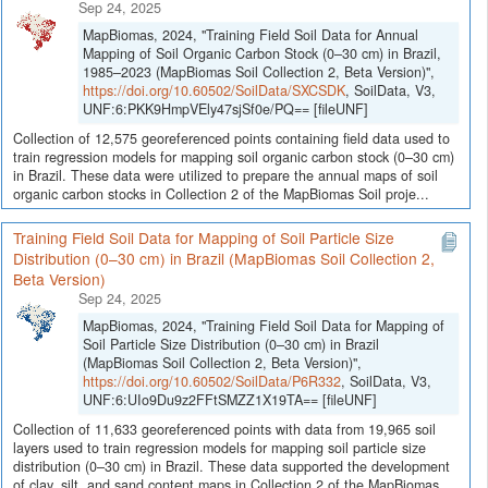
Sep 24, 2025
MapBiomas, 2024, "Training Field Soil Data for Annual
Mapping of Soil Organic Carbon Stock (0–30 cm) in Brazil,
1985–2023 (MapBiomas Soil Collection 2, Beta Version)",
https://doi.org/10.60502/SoilData/SXCSDK
, SoilData, V3,
UNF:6:PKK9HmpVEly47sjSf0e/PQ== [fileUNF]
Collection of 12,575 georeferenced points containing field data used to
train regression models for mapping soil organic carbon stock (0–30 cm)
in Brazil. These data were utilized to prepare the annual maps of soil
organic carbon stocks in Collection 2 of the MapBiomas Soil proje...
Training Field Soil Data for Mapping of Soil Particle Size
Distribution (0–30 cm) in Brazil (MapBiomas Soil Collection 2,
Beta Version)
Sep 24, 2025
MapBiomas, 2024, "Training Field Soil Data for Mapping of
Soil Particle Size Distribution (0–30 cm) in Brazil
(MapBiomas Soil Collection 2, Beta Version)",
https://doi.org/10.60502/SoilData/P6R332
, SoilData, V3,
UNF:6:UIo9Du9z2FFtSMZZ1X19TA== [fileUNF]
Collection of 11,633 georeferenced points with data from 19,965 soil
layers used to train regression models for mapping soil particle size
distribution (0–30 cm) in Brazil. These data supported the development
of clay, silt, and sand content maps in Collection 2 of the MapBiomas...