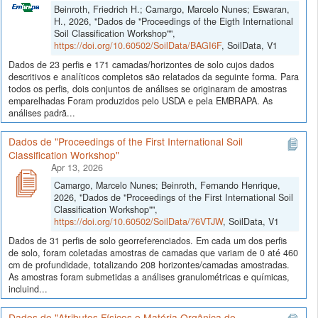
Beinroth, Friedrich H.; Camargo, Marcelo Nunes; Eswaran,
H., 2026, "Dados de "Proceedings of the Eigth International
Soil Classification Workshop"",
https://doi.org/10.60502/SoilData/BAGI6F
, SoilData, V1
Dados de 23 perfis e 171 camadas/horizontes de solo cujos dados
descritivos e analíticos completos são relatados da seguinte forma. Para
todos os perfis, dois conjuntos de análises se originaram de amostras
emparelhadas Foram produzidos pelo USDA e pela EMBRAPA. As
análises padrã...
Dados de "Proceedings of the First International Soil
Classification Workshop"
Apr 13, 2026
Camargo, Marcelo Nunes; Beinroth, Fernando Henrique,
2026, "Dados de "Proceedings of the First International Soil
Classification Workshop"",
https://doi.org/10.60502/SoilData/76VTJW
, SoilData, V1
Dados de 31 perfis de solo georreferenciados. Em cada um dos perfis
de solo, foram coletadas amostras de camadas que variam de 0 até 460
cm de profundidade, totalizando 208 horizontes/camadas amostradas.
As amostras foram submetidas a análises granulométricas e químicas,
incluind...
Dados de "Atributos Físicos e Matéria Orgânica de