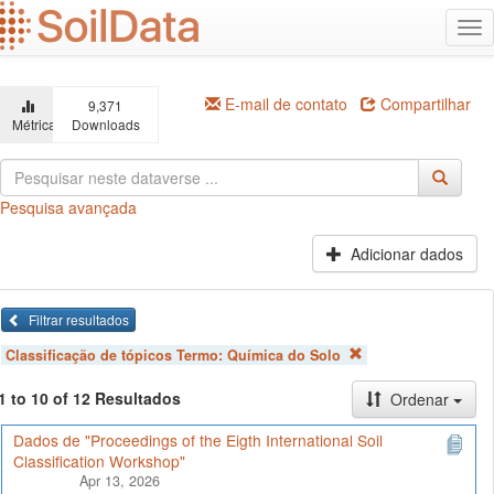
Ir
Alt
para
na
o
conteúdo
principal
E-mail de contato
Compartilhar
9,371
Métricas
Downloads
Pesquisa avançada
Adicionar dados
Filtrar resultados
Classificação de tópicos Termo:
Química do Solo
1 to 10 of 12 Resultados
Ordenar
Dados de "Proceedings of the Eigth International Soil
Classification Workshop"
Apr 13, 2026