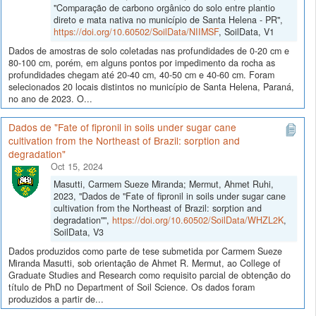
"Comparação de carbono orgânico do solo entre plantio
direto e mata nativa no município de Santa Helena - PR",
https://doi.org/10.60502/SoilData/NIIMSF
, SoilData, V1
Dados de amostras de solo coletadas nas profundidades de 0-20 cm e
80-100 cm, porém, em alguns pontos por impedimento da rocha as
profundidades chegam até 20-40 cm, 40-50 cm e 40-60 cm. Foram
selecionados 20 locais distintos no município de Santa Helena, Paraná,
no ano de 2023. O...
Dados de "Fate of fipronil in soils under sugar cane
cultivation from the Northeast of Brazil: sorption and
degradation"
Oct 15, 2024
Masutti, Carmem Sueze Miranda; Mermut, Ahmet Ruhi,
2023, "Dados de "Fate of fipronil in soils under sugar cane
cultivation from the Northeast of Brazil: sorption and
degradation"",
https://doi.org/10.60502/SoilData/WHZL2K
,
SoilData, V3
Dados produzidos como parte de tese submetida por Carmem Sueze
Miranda Masutti, sob orientação de Ahmet R. Mermut, ao College of
Graduate Studies and Research como requisito parcial de obtenção do
título de PhD no Department of Soil Science. Os dados foram
produzidos a partir de...