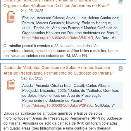
Organossolos Háplicos em Distintos Ambientes no Brasil"
Sep 25, 2025
Ebeling, Adierson Gilvani; Anjos, Lucia Helena Cunha dos;
Pereira, Marcos Gervasio; Novotny, Etelvino Henrique,
2025, "Dados de "Atributos Físicos e Matéria Orgânica de
Organossolos Háplicos em Distintos Ambientes no Brasil"",
https://doi.org/10.60502/SoilData/ABJUMR
, SoilData, V1
O trabalho possui 8 eventos e 38 camadas, os dados são
georreferenciados, os dados possuem análise física e quimica, foram
realizadas as coletas nos estados do RJ, MA e PR.
Dados de "Atributos Químicos de Solos Hidromórficos em
Área de Preservação Permanente no Sudoeste do Paraná"
Sep 25, 2025
Acosta, Amanda Cristina Beal; Casali, Carlos Alberto;
Pocojeski, Elisandra, 2025, "Dados de "Atributos Químicos
de Solos Hidromórficos em Área de Preservação
Permanente no Sudoeste do Paraná"",
https://doi.org/10.60502/SoilData/W2KYSL
, SoilData, V1
Dados da avaliação de atributos químicos e físicos de solos
hidromórficos em Áreas de Preservação Permanente (APP) no Sudoeste
do Paraná. Amostras de solo da camada de 0-10 cm foram coletadas
em quatro áreas (três hidromórficas e uma controle bem drenada)