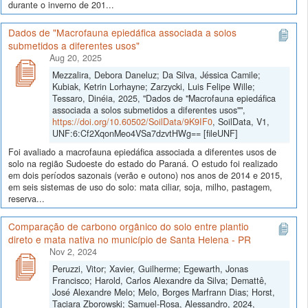
durante o inverno de 201...
Dados de "Macrofauna epiedáfica associada a solos
submetidos a diferentes usos"
Aug 20, 2025
Mezzalira, Debora Daneluz; Da Silva, Jéssica Camile;
Kubiak, Ketrin Lorhayne; Zarzycki, Luis Felipe Wille;
Tessaro, Dinéia, 2025, "Dados de "Macrofauna epiedáfica
associada a solos submetidos a diferentes usos"",
https://doi.org/10.60502/SoilData/9K9IF0
, SoilData, V1,
UNF:6:Cf2XqonMeo4VSa7dzvtHWg== [fileUNF]
Foi avaliado a macrofauna epiedáfica associada a diferentes usos de
solo na região Sudoeste do estado do Paraná. O estudo foi realizado
em dois períodos sazonais (verão e outono) nos anos de 2014 e 2015,
em seis sistemas de uso do solo: mata ciliar, soja, milho, pastagem,
reserva...
Comparação de carbono orgânico do solo entre plantio
direto e mata nativa no município de Santa Helena - PR
Nov 2, 2024
Peruzzi, Vitor; Xavier, Guilherme; Egewarth, Jonas
Francisco; Harold, Carlos Alexandre da Silva; Demattê,
José Alexandre Melo; Melo, Borges Marfrann Dias; Horst,
Taciara Zborowski; Samuel-Rosa, Alessandro, 2024,