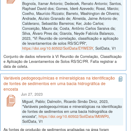
Bognola, Itamar Antonio; Dedecek, Renato Antonio; Santos,
Raphael David dos; Gomes, Iderê Azevedo; Rossi, Marcio;
Coelho, Maurício Rizzato; Barreto, Washington de Oliveira;
Andrade, Aluísio Granado de; Almeida, Jaime Antonio de;
Calderano, Sebastião Barreiros; Ker, João Carlos;
Conceição, Mauro da; Costa, Antônio Carlos Saraiva da;
Silva, Álvaro Pires da; Giarola, Neyde Fabíola Balarezo,
2023, "VI Reunião de correlação, classificação e aplicação
de levantamentos de solos RS/SC/PR",
https://doi.org/10.60502/SoilData/EYWESY
, SoilData, V1
Conjunto de dados referente à VI Reunião de Correlação, Classificação
e Aplicação de Levantamentos de Solos RS/SC/PR. Falta registrar a
data de coleta.
Variáveis pedogeoquímicas e mineralógicas na identificação
de fontes de sedimentos em uma bacia hidrográfica de
encosta
Jun 27, 2023
Miguel, Pablo; Dalmolin, Ricardo Simão Diniz, 2023,
"Variáveis pedogeoquímicas e mineralógicas na identificação
de fontes de sedimentos em uma bacia hidrográfica de
encosta",
https://doi.org/10.60502/SoilData/IM0WP0
,
SoilData, V1
As fontes de produção de sedimentos analisadas na área foram