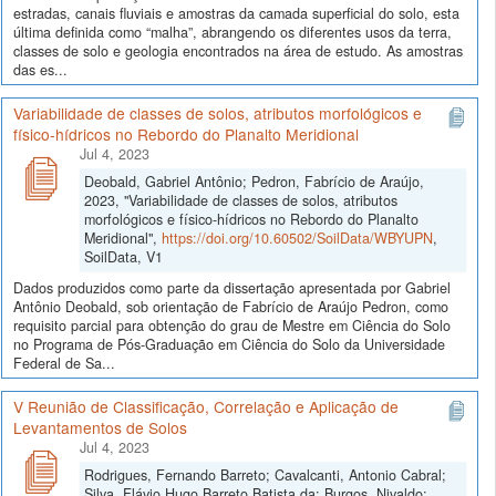
estradas, canais fluviais e amostras da camada superficial do solo, esta
última definida como “malha”, abrangendo os diferentes usos da terra,
classes de solo e geologia encontrados na área de estudo. As amostras
das es...
Variabilidade de classes de solos, atributos morfológicos e
físico-hídricos no Rebordo do Planalto Meridional
Jul 4, 2023
Deobald, Gabriel Antônio; Pedron, Fabrício de Araújo,
2023, "Variabilidade de classes de solos, atributos
morfológicos e físico-hídricos no Rebordo do Planalto
Meridional",
https://doi.org/10.60502/SoilData/WBYUPN
,
SoilData, V1
Dados produzidos como parte da dissertação apresentada por Gabriel
Antônio Deobald, sob orientação de Fabrício de Araújo Pedron, como
requisito parcial para obtenção do grau de Mestre em Ciência do Solo
no Programa de Pós-Graduação em Ciência do Solo da Universidade
Federal de Sa...
V Reunião de Classificação, Correlação e Aplicação de
Levantamentos de Solos
Jul 4, 2023
Rodrigues, Fernando Barreto; Cavalcanti, Antonio Cabral;
Silva, Flávio Hugo Barreto Batista da; Burgos, Nivaldo;