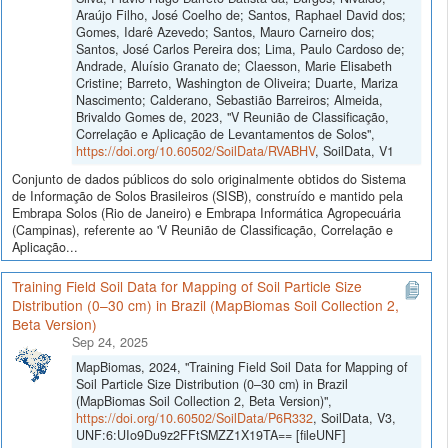
Araújo Filho, José Coelho de; Santos, Raphael David dos;
Gomes, Idarê Azevedo; Santos, Mauro Carneiro dos;
Santos, José Carlos Pereira dos; Lima, Paulo Cardoso de;
Andrade, Aluísio Granato de; Claesson, Marie Elisabeth
Cristine; Barreto, Washington de Oliveira; Duarte, Mariza
Nascimento; Calderano, Sebastião Barreiros; Almeida,
Brivaldo Gomes de, 2023, "V Reunião de Classificação,
Correlação e Aplicação de Levantamentos de Solos",
https://doi.org/10.60502/SoilData/RVABHV
, SoilData, V1
Conjunto de dados públicos do solo originalmente obtidos do Sistema
de Informação de Solos Brasileiros (SISB), construído e mantido pela
Embrapa Solos (Rio de Janeiro) e Embrapa Informática Agropecuária
(Campinas), referente ao 'V Reunião de Classificação, Correlação e
Aplicação...
Training Field Soil Data for Mapping of Soil Particle Size
Distribution (0–30 cm) in Brazil (MapBiomas Soil Collection 2,
Beta Version)
Sep 24, 2025
MapBiomas, 2024, "Training Field Soil Data for Mapping of
Soil Particle Size Distribution (0–30 cm) in Brazil
(MapBiomas Soil Collection 2, Beta Version)",
https://doi.org/10.60502/SoilData/P6R332
, SoilData, V3,
UNF:6:UIo9Du9z2FFtSMZZ1X19TA== [fileUNF]