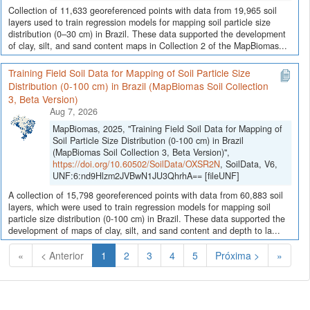
Collection of 11,633 georeferenced points with data from 19,965 soil
layers used to train regression models for mapping soil particle size
distribution (0–30 cm) in Brazil. These data supported the development
of clay, silt, and sand content maps in Collection 2 of the MapBiomas...
Training Field Soil Data for Mapping of Soil Particle Size
Distribution (0-100 cm) in Brazil (MapBiomas Soil Collection
3, Beta Version)
Aug 7, 2026
MapBiomas, 2025, "Training Field Soil Data for Mapping of
Soil Particle Size Distribution (0-100 cm) in Brazil
(MapBiomas Soil Collection 3, Beta Version)",
https://doi.org/10.60502/SoilData/OXSR2N
, SoilData, V6,
UNF:6:nd9Hlzm2JVBwN1JU3QhrhA== [fileUNF]
A collection of 15,798 georeferenced points with data from 60,883 soil
layers, which were used to train regression models for mapping soil
particle size distribution (0-100 cm) in Brazil. These data supported the
development of maps of clay, silt, and sand content and depth to la...
(Atual)
«
< Anterior
1
2
3
4
5
Próxima >
»