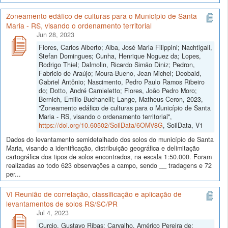
Zoneamento edáfico de culturas para o Município de Santa
Maria - RS, visando o ordenamento territorial
Jun 28, 2023
Flores, Carlos Alberto; Alba, José Maria Filippini; Nachtigall,
Stefan Domingues; Cunha, Henrique Noguez da; Lopes,
Rodrigo Thiel; Dalmolin, Ricardo Simão Diniz; Pedron,
Fabricio de Araújo; Moura-Bueno, Jean Michel; Deobald,
Gabriel Antônio; Nascimento, Pedro Paulo Ramos Ribeiro
do; Dotto, André Carnieletto; Flores, João Pedro Moro;
Bernich, Emilio Buchanelli; Lange, Matheus Ceron, 2023,
"Zoneamento edáfico de culturas para o Município de Santa
Maria - RS, visando o ordenamento territorial",
https://doi.org/10.60502/SoilData/6OMV8G
, SoilData, V1
Dados do levantamento semidetalhado dos solos do município de Santa
Maria, visando a identificação, distribuição geográfica e delimitação
cartográfica dos tipos de solos encontrados, na escala 1:50.000. Foram
realizadas ao todo 623 observações a campo, sendo __ tradagens e 72
per...
VI Reunião de correlação, classificação e aplicação de
levantamentos de solos RS/SC/PR
Jul 4, 2023
Curcio, Gustavo Ribas; Carvalho, Américo Pereira de;