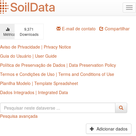
Ir
Alt
para
na
o
conteúdo
principal
E-mail de contato
Compartilhar
9,371
Métricas
Downloads
Aviso de Privacidade | Privacy Notice
Guia do Usuário | User Guide
Política de Preservação de Dados | Data Preservation Policy
Termos e Condições de Uso | Terms and Conditions of Use
Planilha Modelo | Template Spreadsheet
Dados Integrados | Integrated Data
Pesquisa avançada
Adicionar dados