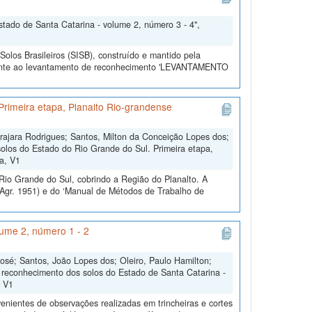
ado de Santa Catarina - volume 2, número 3 - 4",
olos Brasileiros (SISB), construído e mantido pela
erente ao levantamento de reconhecimento 'LEVANTAMENTO
rimeira etapa, Planalto Rio-grandense
ajara Rodrigues; Santos, Milton da Conceição Lopes dos;
olos do Estado do Rio Grande do Sul. Primeira etapa,
ta, V1
io Grande do Sul, cobrindo a Região do Planalto. A
. Agr. 1951) e do ‘Manual de Métodos de Trabalho de
ume 2, número 1 - 2
José; Santos, João Lopes dos; Oleiro, Paulo Hamilton;
e reconhecimento dos solos do Estado de Santa Catarina -
, V1
nientes de observações realizadas em trincheiras e cortes