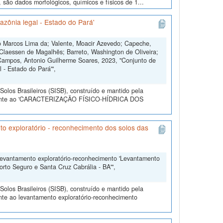
, são dados morfológicos, químicos e físicos de 1...
azônia legal - Estado do Pará'
ão Marcos Lima da; Valente, Moacir Azevedo; Capeche,
 Claessen de Magalhẽs; Barreto, Washington de Oliveira;
 Campos, Antonio Guilherme Soares, 2023, "Conjunto de
 - Estado do Pará'",
olos Brasileiros (SISB), construído e mantido pela
eferente ao 'CARACTERIZAÇÃO FÍSICO-HÍDRICA DOS
o exploratório - reconhecimento dos solos das
levantamento exploratório-reconhecimento 'Levantamento
orto Seguro e Santa Cruz Cabrália - BA'",
olos Brasileiros (SISB), construído e mantido pela
nte ao levantamento exploratório-reconhecimento