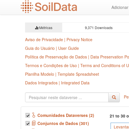
Ir
Adiciona
para
o
conteúdo
principal
Métricas
9,371 Downloads
Aviso de Privacidade | Privacy Notice
Guia do Usuário | User Guide
Política de Preservação de Dados | Data Preservation Po
Termos e Condições de Uso | Terms and Conditions of 
Planilha Modelo | Template Spreadsheet
Dados Integrados | Integrated Data
Pe
Comunidades Dataverses (2)
21 to 30 
Conjuntos de Dados (301)
Levanta