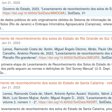
Jun 21, 2023
Governo do Estado, 2023, "Levantamento de reconhecimento dos solos do Est
https://doi.org/10.60502/SoilData/MWDGMU
, SoilData, V1
de dados públicos do solo originalmente obtidos do Sistema de Informação de S
Solos (Rio de Janeiro) e Embrapa Informática Agropecuária (Campinas), ref
...
mento de reconhecimento dos solos do Estado do Rio Grande do Sul. P
Jun 21, 2023
Lemos, Raimundo Costa de; Azolin, Miguel Ângelo Décimo; Abrão, Paulo Ubir
Carvalho, Américo Pereira de, 2023, "Levantamento de reconhecimento dos s
Planalto Rio-grandense",
https://doi.org/10.60502/SoilData/0MG3RX
, SoilDa
 primeira etapa do Levantamento de Reconhecimento dos Solos do Estado do R
 dos perfis seguem as normas e definições do ‘Soil Survey Manual’ (U.S. Dept
So...
mento de reconhecimento dos solos do Estado de Santa Catarina - vol
Jun 21, 2023
Lemos, Raimundo Costa de; Uberti, Antonio Ayrton Auzani; Vizzotto, Valmir 
Mutti, Luiz Severo Mujica; Azolin, Miguel Angelo D., 2023, "Levantamento d
volume 2, número 1 - 2",
https://doi.org/10.60502/SoilData/K8SIBT
, SoilData
 levantamento de reconhecimento dos solos do Estado de Santa Catarina, prove