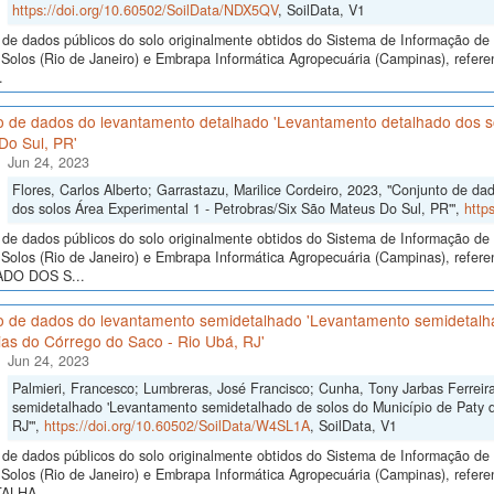
https://doi.org/10.60502/SoilData/NDX5QV
, SoilData, V1
de dados públicos do solo originalmente obtidos do Sistema de Informação de S
Solos (Rio de Janeiro) e Embrapa Informática Agropecuária (Campinas), refer
.
o de dados do levantamento detalhado 'Levantamento detalhado dos so
Do Sul, PR'
Jun 24, 2023
Flores, Carlos Alberto; Garrastazu, Marilice Cordeiro, 2023, "Conjunto de 
dos solos Área Experimental 1 - Petrobras/Six São Mateus Do Sul, PR'",
http
de dados públicos do solo originalmente obtidos do Sistema de Informação de S
Solos (Rio de Janeiro) e Embrapa Informática Agropecuária (Campinas), ref
DO DOS S...
o de dados do levantamento semidetalhado 'Levantamento semidetalhad
ias do Córrego do Saco - Rio Ubá, RJ'
Jun 24, 2023
Palmieri, Francesco; Lumbreras, José Francisco; Cunha, Tony Jarbas Ferrei
semidetalhado 'Levantamento semidetalhado de solos do Município de Paty d
RJ'",
https://doi.org/10.60502/SoilData/W4SL1A
, SoilData, V1
de dados públicos do solo originalmente obtidos do Sistema de Informação de S
Solos (Rio de Janeiro) e Embrapa Informática Agropecuária (Campinas), ref
ALHA...