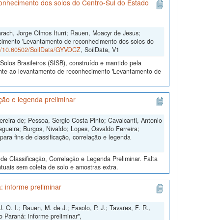
onhecimento dos solos do Centro-Sul do Estado
arach, Jorge Olmos Iturri; Rauen, Moacyr de Jesus;
cimento 'Levantamento de reconhecimento dos solos do
rg/10.60502/SoilData/GYVOCZ
, SoilData, V1
olos Brasileiros (SISB), construído e mantido pela
ente ao levantamento de reconhecimento 'Levantamento de
ação e legenda preliminar
reira de; Pessoa, Sergio Costa Pinto; Cavalcanti, Antonio
gueira; Burgos, Nivaldo; Lopes, Osvaldo Ferreira;
ra fins de classificação, correlação e legenda
de Classificação, Correlação e Legenda Preliminar. Falta
tuais sem coleta de solo e amostras extra.
 informe preliminar
 O. I.; Rauen, M. de J.; Fasolo, P. J.; Tavares, F. R.,
Paraná: informe preliminar",