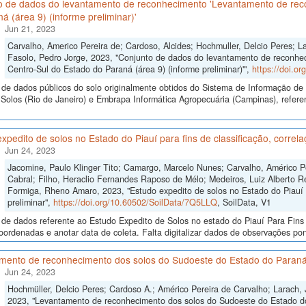
o de dados do levantamento de reconhecimento 'Levantamento de rec
á (área 9) (informe preliminar)'
Jun 21, 2023
Carvalho, Americo Pereira de; Cardoso, Alcides; Hochmuller, Delcio Peres; L
Fasolo, Pedro Jorge, 2023, "Conjunto de dados do levantamento de reconhe
Centro-Sul do Estado do Paraná (área 9) (informe preliminar)'",
https://doi.o
de dados públicos do solo originalmente obtidos do Sistema de Informação de S
Solos (Rio de Janeiro) e Embrapa Informática Agropecuária (Campinas), refer
xpedito de solos no Estado do Piauí para fins de classificação, correl
Jun 24, 2023
Jacomine, Paulo Klinger Tito; Camargo, Marcelo Nunes; Carvalho, Américo Pe
Cabral; Filho, Heraclio Fernandes Raposo de Mélo; Medeiros, Luiz Alberto Re
Formiga, Rheno Amaro, 2023, "Estudo expedito de solos no Estado do Piauí pa
preliminar",
https://doi.org/10.60502/SoilData/7Q5LLQ
, SoilData, V1
de dados referente ao Estudo Expedito de Solos no estado do Piauí Para Fins 
oordenadas e anotar data de coleta. Falta digitalizar dados de observações pon
mento de reconhecimento dos solos do Sudoeste do Estado do Paraná:
Jun 24, 2023
Hochmüller, Delcio Peres; Cardoso A.; Américo Pereira de Carvalho; Larach, J.
2023, "Levantamento de reconhecimento dos solos do Sudoeste do Estado do 