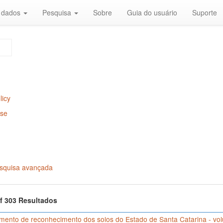
r dados
Pesquisa
Sobre
Guia do usuário
Suporte
licy
Use
squisa avançada
of 303 Resultados
mento de reconhecimento dos solos do Estado de Santa Catarina - vol