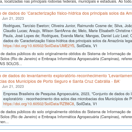
a, localizadas nas principais rodovias federais, municipais e estaduais. Ao todo
 de dados do 'Caracterização físico-hídrica dos principais solos da Am
Jun 21, 2023
Rodrigues, Tarcísio Eweton; Oliveira Junior, Raimundo Cosme de; Silva, Jo
Claudio Lucas; Araujo, Wilson SantAnna de; Melo, Marie Elisabeth Christine
Paula, José Lopes de; Rodrigues, Evanda Maria; Mangas, Daniel Luiz Leal;
dados do 'Caracterização físico-hídrica dos principais solos da Amazônia legal
https://doi.org/10.60502/SoilData/UME2YS
, SoilData, V1
de dados públicos do solo originalmente obtidos do Sistema de Informação de S
Solos (Rio de Janeiro) e Embrapa Informática Agropecuária (Campinas), r
AIS SOLOS...
o de dados do levantamento exploratório-reconhecimento 'Levantament
ias dos Municípios de Porto Seguro e Santa Cruz Cabrália - BA'
Jun 21, 2023
Empresa Brasileira de Pesquisa Agropecuária, 2023, "Conjunto de dados do 
exploratório - reconhecimento dos solos das microbacias dos Municípios de P
https://doi.org/10.60502/SoilData/RZB8C8
, SoilData, V1
de dados públicos do solo originalmente obtidos do Sistema de Informação de S
Solos (Rio de Janeiro) e Embrapa Informática Agropecuária (Campinas), refere
men...