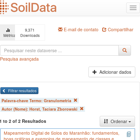
Ir
Alt
para
na
o
conteúdo
principal
E-mail de contato
Compartilhar
9,371
Métricas
Downloads
Pesquisa avançada
Adicionar dados
Filtrar resultados
Palavra-chave Termo:
Granulometria
Autor (Nome):
Horst, Taciara Zborowski
1 to 2 of 2 Resultados
Ordenar
Mapeamento Digital de Solos do Maranhão: fundamentos,
boas práticas e exemplos de mapeamento de classes e