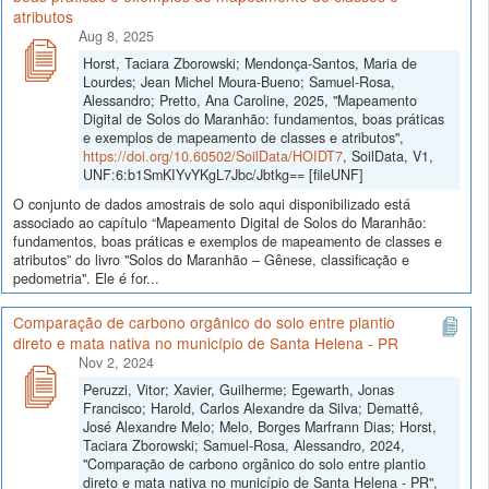
atributos
Aug 8, 2025
Horst, Taciara Zborowski; Mendonça-Santos, Maria de
Lourdes; Jean Michel Moura-Bueno; Samuel-Rosa,
Alessandro; Pretto, Ana Caroline, 2025, "Mapeamento
Digital de Solos do Maranhão: fundamentos, boas práticas
e exemplos de mapeamento de classes e atributos",
https://doi.org/10.60502/SoilData/HOIDT7
, SoilData, V1,
UNF:6:b1SmKIYvYKgL7Jbc/Jbtkg== [fileUNF]
O conjunto de dados amostrais de solo aqui disponibilizado está
associado ao capítulo “Mapeamento Digital de Solos do Maranhão:
fundamentos, boas práticas e exemplos de mapeamento de classes e
atributos” do livro "Solos do Maranhão – Gênese, classificação e
pedometria". Ele é for...
Comparação de carbono orgânico do solo entre plantio
direto e mata nativa no município de Santa Helena - PR
Nov 2, 2024
Peruzzi, Vitor; Xavier, Guilherme; Egewarth, Jonas
Francisco; Harold, Carlos Alexandre da Silva; Demattê,
José Alexandre Melo; Melo, Borges Marfrann Dias; Horst,
Taciara Zborowski; Samuel-Rosa, Alessandro, 2024,
"Comparação de carbono orgânico do solo entre plantio
direto e mata nativa no município de Santa Helena - PR",