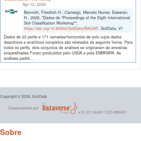
Apr 13, 2026
Beinroth, Friedrich H.; Camargo, Marcelo Nunes; Eswaran,
H., 2026, "Dados de "Proceedings of the Eigth International
Soil Classification Workshop"",
https://doi.org/10.60502/SoilData/BAGI6F
, SoilData, V1
Dados de 23 perfis e 171 camadas/horizontes de solo cujos dados
descritivos e analíticos completos são relatados da seguinte forma. Para
todos os perfis, dois conjuntos de análises se originaram de amostras
emparelhadas Foram produzidos pelo USDA e pela EMBRAPA. As
análises padrã...
Copyright © 2026, SoilData
Desenvolvido por
v. 5.12.1 build 1122-cf90431
Sobre