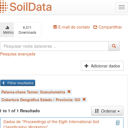
Ir
Alt
para
na
o
conteúdo
principal
E-mail de contato
Compartilhar
9,371
Métricas
Downloads
Pesquisa avançada
Adicionar dados
Filtrar resultados
Palavra-chave Termo:
Granulometria
Cobertura Geográfica Estado / Província:
GO
1 to 1 of 1 Resultado
Ordenar
Dados de "Proceedings of the Eigth International Soil
Classification Workshop"