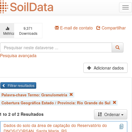
Ir
Alt
para
na
o
conteúdo
principal
E-mail de contato
Compartilhar
9,371
Métricas
Downloads
Pesquisa avançada
Adicionar dados
Filtrar resultados
Palavra-chave Termo:
Granulometria
Cobertura Geográfica Estado / Província:
Rio Grande do Sul
1 to 2 of 2 Resultados
Ordenar
Dados do solo da área de captação do Reservatório do
DNOS/CORSAN, Santa Maria, RS