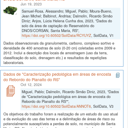
Jun 19, 2023
Samuel-Rosa, Alessandro; Miguel, Pablo; Moura-Bueno,
Jean Michel; Balbinot, Andrisa; Dalmolin, Ricardo Simão
Diniz; Anjos, Lúcia Helena Cunha dos, 2023, "Dados do
solo da área de captação do Reservatório do
DNOS/CORSAN, Santa Maria, RS",
https://doi.org/10.60502/SoilData/RCYUYZ
, SoilData, V1
Dados observacionais da granulometria, carbono, complexo sortivo e
densidade de 400 amostras de solo (0-20 cm) coletadas entre 2009 e
2012. Inclui a descrição dos locais de amostragem (uso da terra,
classificação do solo, drenagem etc.) e resultados de repetições
laboratoriais.
Dados de "Caracterização pedológica em áreas de encosta
do Rebordo do Planalto do RS"
Oct 12, 2024
Miguel, Pablo; Dalmolin, Ricardo Simão Diniz, 2023, "Dados
de "Caracterização pedológica em áreas de encosta do
Rebordo do Planalto do RS"",
https://doi.org/10.60502/SoilData/ANNOT6
, SoilData, V3
Os objetivos do trabalho foram a realização de um estudo do uso atual
e da evolução do uso das terras e a delimitação de áreas de risco ou
potencialmente susceptíveis a perdas de solo, no município de Santa