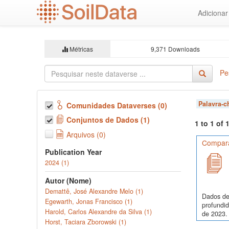
Ir
Adiciona
para
o
conteúdo
principal
Métricas
9,371 Downloads
Pe
Palavra-
Comunidades Dataverses (0)
Conjuntos de Dados (1)
1 to 1 of
Arquivos (0)
Comparaç
Publication Year
2024 (1)
Autor (Nome)
Demattê, José Alexandre Melo (1)
Dados de
Egewarth, Jonas Francisco (1)
profundi
Harold, Carlos Alexandre da Silva (1)
de 2023. 
Horst, Taciara Zborowski (1)