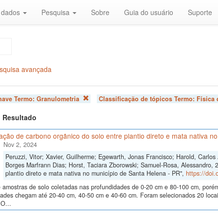
r dados
Pesquisa
Sobre
Guia do usuário
Suporte
squisa avançada
chave Termo:
Granulometria
Classificação de tópicos Termo:
Física
 1 Resultado
ão de carbono orgânico do solo entre plantio direto e mata nativa n
Nov 2, 2024
Peruzzi, Vitor; Xavier, Guilherme; Egewarth, Jonas Francisco; Harold, Carlo
Borges Marfrann Dias; Horst, Taciara Zborowski; Samuel-Rosa, Alessandro, 
plantio direto e mata nativa no município de Santa Helena - PR",
https://doi
 amostras de solo coletadas nas profundidades de 0-20 cm e 80-100 cm, poré
dades chegam até 20-40 cm, 40-50 cm e 40-60 cm. Foram selecionados 20 locais
O...