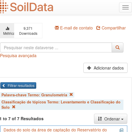
Ir
Alt
para
na
o
conteúdo
principal
E-mail de contato
Compartilhar
9,371
Métricas
Downloads
Pesquisa avançada
Adicionar dados
Filtrar resultados
Palavra-chave Termo:
Granulometria
Classificação de tópicos Termo:
Levantamento e Classificação do
Solo
1 to 7 of 7 Resultados
Ordenar
Dados do solo da área de captação do Reservatório do