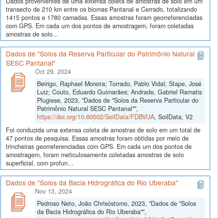
Dados provenientes de uma extensa coleta de amostras de solo em um
transecto de 210 km entre os biomas Pantanal e Cerrado, totalizando
1415 pontos e 1780 camadas. Essas amostras foram georreferenciadas
com GPS. Em cada um dos pontos de amostragem, foram coletadas
amostras de solo...
Dados de "Solos da Reserva Particular do Patrimônio Natural
SESC Pantanal"
Oct 29, 2024
Beirigo, Raphael Moreira; Torrado, Pablo Vidal; Stape, José
Luiz; Couto, Eduardo Guimarães; Andrade, Gabriel Ramatis
Plugiese, 2023, "Dados de "Solos da Reserva Particular do
Patrimônio Natural SESC Pantanal"",
https://doi.org/10.60502/SoilData/FDBVUA
, SoilData, V2
Foi conduzida uma extensa coleta de amostras de solo em um total de
47 pontos de pesquisa. Essas amostras foram obtidas por meio de
trincheiras georreferenciadas com GPS. Em cada um dos pontos de
amostragem, foram meticulosamente coletadas amostras de solo
superficial, com profun...
Dados de "Solos da Bacia Hidrográfica do Rio Uberaba"
Nov 13, 2024
Pedroso Neto, João Chrisóstomo, 2023, "Dados de "Solos
da Bacia Hidrográfica do Rio Uberaba"",