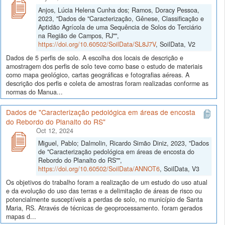
Anjos, Lúcia Helena Cunha dos; Ramos, Doracy Pessoa,
2023, "Dados de "Caracterização, Gênese, Classificação e
Aptidão Agrícola de uma Sequência de Solos do Terciário
na Região de Campos, RJ"",
https://doi.org/10.60502/SoilData/SL8J7V
, SoilData, V2
Dados de 5 perfis de solo. A escolha dos locais de descrição e
amostragem dos perfis de solo teve como base o estudo de materiais
como mapa geológico, cartas geográficas e fotografias aéreas. A
descrição dos perfis e coleta de amostras foram realizadas conforme as
normas do Manua...
Dados de "Caracterização pedológica em áreas de encosta
do Rebordo do Planalto do RS"
Oct 12, 2024
Miguel, Pablo; Dalmolin, Ricardo Simão Diniz, 2023, "Dados
de "Caracterização pedológica em áreas de encosta do
Rebordo do Planalto do RS"",
https://doi.org/10.60502/SoilData/ANNOT6
, SoilData, V3
Os objetivos do trabalho foram a realização de um estudo do uso atual
e da evolução do uso das terras e a delimitação de áreas de risco ou
potencialmente susceptíveis a perdas de solo, no município de Santa
Maria, RS. Através de técnicas de geoprocessamento. foram gerados
mapas d...