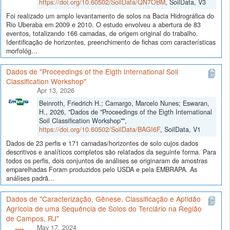
https://doi.org/10.60502/SoilData/QN7OBM
, SoilData, V3
Foi realizado um amplo levantamento de solos na Bacia Hidrográfica do
Rio Uberaba em 2009 e 2010. O estudo envolveu a abertura de 83
eventos, totalizando 166 camadas, de origem original do trabalho.
Identificação de horizontes, preenchimento de fichas com características
morfológ...
Dados de "Proceedings of the Eigth International Soil
Classification Workshop"
Apr 13, 2026
Beinroth, Friedrich H.; Camargo, Marcelo Nunes; Eswaran,
H., 2026, "Dados de "Proceedings of the Eigth International
Soil Classification Workshop"",
https://doi.org/10.60502/SoilData/BAGI6F
, SoilData, V1
Dados de 23 perfis e 171 camadas/horizontes de solo cujos dados
descritivos e analíticos completos são relatados da seguinte forma. Para
todos os perfis, dois conjuntos de análises se originaram de amostras
emparelhadas Foram produzidos pelo USDA e pela EMBRAPA. As
análises padrã...
Dados de "Caracterização, Gênese, Classificação e Aptidão
Agrícola de uma Sequência de Solos do Terciário na Região
de Campos, RJ"
May 17, 2024