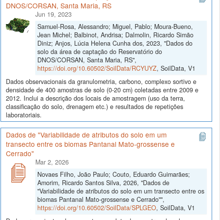
DNOS/CORSAN, Santa Maria, RS
Jun 19, 2023
Samuel-Rosa, Alessandro; Miguel, Pablo; Moura-Bueno,
Jean Michel; Balbinot, Andrisa; Dalmolin, Ricardo Simão
Diniz; Anjos, Lúcia Helena Cunha dos, 2023, "Dados do
solo da área de captação do Reservatório do
DNOS/CORSAN, Santa Maria, RS",
https://doi.org/10.60502/SoilData/RCYUYZ
, SoilData, V1
Dados observacionais da granulometria, carbono, complexo sortivo e
densidade de 400 amostras de solo (0-20 cm) coletadas entre 2009 e
2012. Inclui a descrição dos locais de amostragem (uso da terra,
classificação do solo, drenagem etc.) e resultados de repetições
laboratoriais.
Dados de "Variabilidade de atributos do solo em um
transecto entre os biomas Pantanal Mato-grossense e
Cerrado"
Mar 2, 2026
Novaes Filho, João Paulo; Couto, Eduardo Guimarães;
Amorim, Ricardo Santos Silva, 2026, "Dados de
"Variabilidade de atributos do solo em um transecto entre os
biomas Pantanal Mato-grossense e Cerrado"",
https://doi.org/10.60502/SoilData/SPLGEO
, SoilData, V1