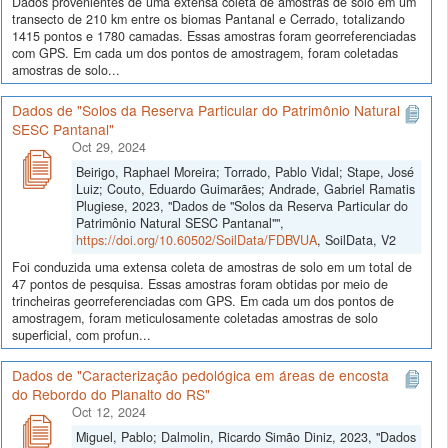
Dados provenientes de uma extensa coleta de amostras de solo em um
transecto de 210 km entre os biomas Pantanal e Cerrado, totalizando
1415 pontos e 1780 camadas. Essas amostras foram georreferenciadas
com GPS. Em cada um dos pontos de amostragem, foram coletadas
amostras de solo...
Dados de "Solos da Reserva Particular do Patrimônio Natural
SESC Pantanal"
Oct 29, 2024
Beirigo, Raphael Moreira; Torrado, Pablo Vidal; Stape, José
Luiz; Couto, Eduardo Guimarães; Andrade, Gabriel Ramatis
Plugiese, 2023, "Dados de "Solos da Reserva Particular do
Patrimônio Natural SESC Pantanal"",
https://doi.org/10.60502/SoilData/FDBVUA
, SoilData, V2
Foi conduzida uma extensa coleta de amostras de solo em um total de
47 pontos de pesquisa. Essas amostras foram obtidas por meio de
trincheiras georreferenciadas com GPS. Em cada um dos pontos de
amostragem, foram meticulosamente coletadas amostras de solo
superficial, com profun...
Dados de "Caracterização pedológica em áreas de encosta
do Rebordo do Planalto do RS"
Oct 12, 2024
Miguel, Pablo; Dalmolin, Ricardo Simão Diniz, 2023, "Dados