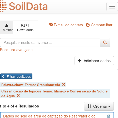
Ir
Alt
para
na
o
conteúdo
principal
E-mail de contato
Compartilhar
9,371
Métricas
Downloads
Pesquisa avançada
Adicionar dados
Filtrar resultados
Palavra-chave Termo:
Granulometria
Classificação de tópicos Termo:
Manejo e Conservação do Solo e
da Água
1 to 4 of 4 Resultados
Ordenar
Dados do solo da área de captação do Reservatório do