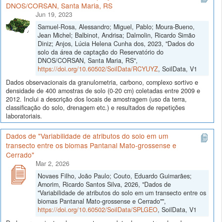
DNOS/CORSAN, Santa Maria, RS
Jun 19, 2023
Samuel-Rosa, Alessandro; Miguel, Pablo; Moura-Bueno,
Jean Michel; Balbinot, Andrisa; Dalmolin, Ricardo Simão
Diniz; Anjos, Lúcia Helena Cunha dos, 2023, "Dados do
solo da área de captação do Reservatório do
DNOS/CORSAN, Santa Maria, RS",
https://doi.org/10.60502/SoilData/RCYUYZ
, SoilData, V1
Dados observacionais da granulometria, carbono, complexo sortivo e
densidade de 400 amostras de solo (0-20 cm) coletadas entre 2009 e
2012. Inclui a descrição dos locais de amostragem (uso da terra,
classificação do solo, drenagem etc.) e resultados de repetições
laboratoriais.
Dados de "Variabilidade de atributos do solo em um
transecto entre os biomas Pantanal Mato-grossense e
Cerrado"
Mar 2, 2026
Novaes Filho, João Paulo; Couto, Eduardo Guimarães;
Amorim, Ricardo Santos Silva, 2026, "Dados de
"Variabilidade de atributos do solo em um transecto entre os
biomas Pantanal Mato-grossense e Cerrado"",
https://doi.org/10.60502/SoilData/SPLGEO
, SoilData, V1