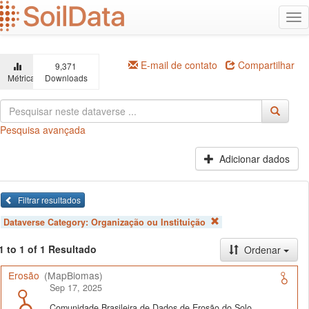
Ir
Alt
para
na
o
conteúdo
principal
E-mail de contato
Compartilhar
9,371
Métricas
Downloads
Pesquisa avançada
Adicionar dados
Filtrar resultados
Dataverse Category:
Organização ou Instituição
1 to 1 of 1 Resultado
Ordenar
Erosão
(MapBiomas)
Sep 17, 2025
Comunidade Brasileira de Dados de Erosão do Solo