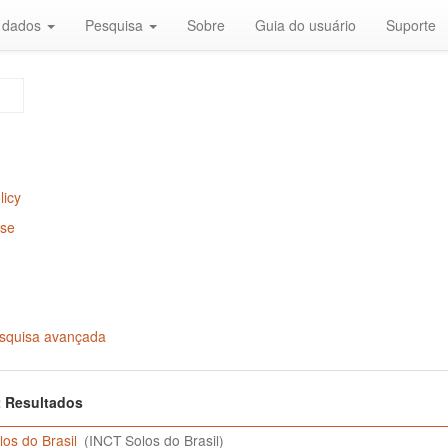
r dados
Pesquisa
Sobre
Guia do usuário
Suporte
licy
Use
squisa avançada
 2 Resultados
os do Brasil
(INCT Solos do Brasil)