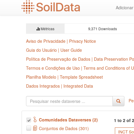
Ir
Adiciona
para
o
conteúdo
principal
Métricas
9,371 Downloads
Aviso de Privacidade | Privacy Notice
Guia do Usuário | User Guide
Política de Preservação de Dados | Data Preservation Po
Termos e Condições de Uso | Terms and Conditions of 
Planilha Modelo | Template Spreadsheet
Dados Integrados | Integrated Data
Pe
Comunidades Dataverses (2)
1 to 2 of
Conjuntos de Dados (301)
INCT Sol