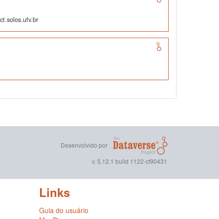
t.solos.ufv.br
Desenvolvido por
v. 5.12.1 build 1122-cf90431
Links
Guia do usuário