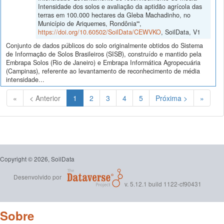
Intensidade dos solos e avaliação da aptidão agrícola das
terras em 100.000 hectares da Gleba Machadinho, no
Município de Ariquemes, Rondônia'",
https://doi.org/10.60502/SoilData/CEWVKO
, SoilData, V1
Conjunto de dados públicos do solo originalmente obtidos do Sistema
de Informação de Solos Brasileiros (SISB), construído e mantido pela
Embrapa Solos (Rio de Janeiro) e Embrapa Informática Agropecuária
(Campinas), referente ao levantamento de reconhecimento de média
intensidade...
(Atual)
«
< Anterior
1
2
3
4
5
Próxima >
»
Copyright © 2026, SoilData
Desenvolvido por
v. 5.12.1 build 1122-cf90431
Sobre