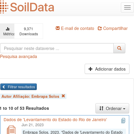
Ir
Alt
para
na
o
conteúdo
principal
E-mail de contato
Compartilhar
9,371
Métricas
Downloads
Pesquisa avançada
Adicionar dados
Filtrar resultados
Autor Afiliação:
Embrapa Solos
1 to 10 of 53 Resultados
Ordenar
Dados de 'Levantamento do Estado do Rio de Janeiro'
Jun 21, 2023
Embrapa Solos, 2023, "Dados de 'Levantamento do Estado