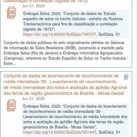
classificação e correlação (agosto de 1972)'
Jun 21, 2023
Embrapa Solos, 2023, "Conjunto de dados do 'Estudo
expedito de solos no trecho Itaituba - estreito da Rodovia
Transamazônica para fins de classificação e correlação
(agosto de 1972)'",
https://doi.org/10.60502/SoilData/T9XYVT
, SoilData, V1
Conjunto de dados públicos do solo originalmente obtidos do Sistema
de Informação de Solos Brasileiros (SISB), construído e mantido pela
Embrapa Solos (Rio de Janeiro) e Embrapa Informática Agropecuária
(Campinas), referente ao 'Estudo Expedito de Solos no Trecho Itaituba -
Estre...
Conjunto de dados do levantamento de reconhecimento de
média intensidade '39 - Levantamento de reconhecimento
de média intensidade dos solos e avaliação da aptidão Agrícola
das terras da região geoeconômica de Brasília - Minas Gerais'
Jun 21, 2023
Embrapa Solos, 2023, "Conjunto de dados do levantamento
de reconhecimento de média intensidade '39 -
Levantamento de reconhecimento de média intensidade dos
solos e avaliação da aptidão Agrícola das terras da região
geoeconômica de Brasília - Minas Gerais'",
https://doi.org/10.60502/SoilData/HG104T
, SoilData, V1