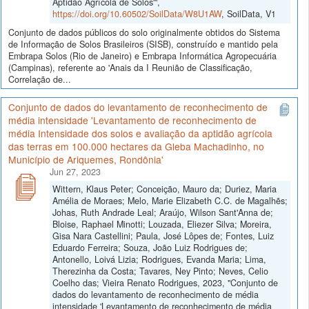
Aptidão Agrícola de Solos'",
https://doi.org/10.60502/SoilData/W8U1AW
, SoilData, V1
Conjunto de dados públicos do solo originalmente obtidos do Sistema
de Informação de Solos Brasileiros (SISB), construído e mantido pela
Embrapa Solos (Rio de Janeiro) e Embrapa Informática Agropecuária
(Campinas), referente ao 'Anais da I Reunião de Classificação,
Correlação de...
Conjunto de dados do levantamento de reconhecimento de
média intensidade 'Levantamento de reconhecimento de
média Intensidade dos solos e avaliação da aptidão agrícola
das terras em 100.000 hectares da Gleba Machadinho, no
Município de Ariquemes, Rondônia'
Jun 27, 2023
Wittern, Klaus Peter; Conceição, Mauro da; Duriez, Maria
Amélia de Moraes; Melo, Marie Elizabeth C.C. de Magalhẽs;
Johas, Ruth Andrade Leal; Araújo, Wilson Sant'Anna de;
Bloise, Raphael Minotti; Louzada, Eliezer Silva; Moreira,
Gisa Nara Castellini; Paula, José Lôpes de; Fontes, Luiz
Eduardo Ferreira; Souza, João Luiz Rodrigues de;
Antonello, Loivá Lizia; Rodrigues, Evanda Maria; Lima,
Therezinha da Costa; Tavares, Ney Pinto; Neves, Celio
Coelho das; Vieira Renato Rodrigues, 2023, "Conjunto de
dados do levantamento de reconhecimento de média
intensidade 'Levantamento de reconhecimento de média