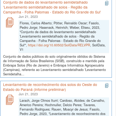
Conjunto de dados do levantamento semidetalhado
'Levantamento semidetalhado de solos - Região da
Campanha - Folha Palomas - Estado do Rio Grande do Sul'
Jun 21, 2023
Flores, Carlos Alberto; Pötter, Reinaldo Oscar; Fasolo,
Pedro Jorge; Hasenack, Heinrich; Weber, Eliseu, 2023,
"Conjunto de dados do levantamento semidetalhado
'Levantamento semidetalhado de solos - Região da
Campanha - Folha Palomas - Estado do Rio Grande do
Sul'",
https://doi.org/10.60502/SoilData/RELVPR
, SoilData,
V1
Conjunto de dados públicos do solo originalmente obtidos do Sistema
de Informação de Solos Brasileiros (SISB), construído e mantido pela
Embrapa Solos (Rio de Janeiro) e Embrapa Informática Agropecuária
(Campinas), referente ao Levantamento semidetalhado 'Levantamento
Semidetalha...
Levantamento de reconhecimento dos solos do Oeste do
Estado do Paraná (informe preliminar)
Jun 21, 2023
Larach, Jorge Olmos Iturri; Cardoso, Alcides; de Carvalho,
Americo Pereira; Hochmuller, Delcio Peres; Tavares,
Fernando Rodrigues; Rauen, Moacyr de Jesus; Fasolo,
Pedro Jorge, 2023, "Levantamento de reconhecimento dos