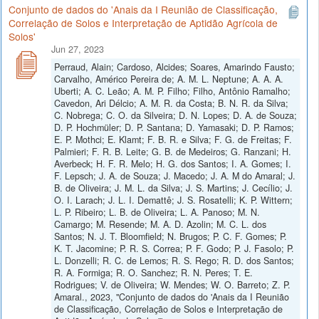
Conjunto de dados do 'Anais da I Reunião de Classificação,
Correlação de Solos e Interpretação de Aptidão Agrícola de
Solos'
Jun 27, 2023
Perraud, Alain; Cardoso, Alcides; Soares, Amarindo Fausto;
Carvalho, Américo Pereira de; A. M. L. Neptune; A. A. A.
Uberti; A. C. Leão; A. M. P. Filho; Filho, Antônio Ramalho;
Cavedon, Ari Délcio; A. M. R. da Costa; B. N. R. da Silva;
C. Nobrega; C. O. da Silveira; D. N. Lopes; D. A. de Souza;
D. P. Hochmüler; D. P. Santana; D. Yamasaki; D. P. Ramos;
E. P. Mothci; E. Klamt; F. B. R. e Silva; F. G. de Freitas; F.
Palmieri; F. R. B. Leite; G. B. de Medeiros; G. Ranzani; H.
Averbeck; H. F. R. Melo; H. G. dos Santos; I. A. Gomes; I.
F. Lepsch; J. A. de Souza; J. Macedo; J. A. M do Amaral; J.
B. de Oliveira; J. M. L. da Silva; J. S. Martins; J. Cecílio; J.
O. I. Larach; J. L. I. Demattê; J. S. Rosatelli; K. P. Wittern;
L. P. Ribeiro; L. B. de Oliveira; L. A. Panoso; M. N.
Camargo; M. Resende; M. A. D. Azolin; M. C. L. dos
Santos; N. J. T. Bloomfield; N. Brugos; P. C. F. Gomes; P.
K. T. Jacomine; P. R. S. Correa; P. F. Godo; P. J. Fasolo; P.
L. Donzelli; R. C. de Lemos; R. S. Rego; R. D. dos Santos;
R. A. Formiga; R. O. Sanchez; R. N. Peres; T. E.
Rodrigues; V. de Oliveira; W. Mendes; W. O. Barreto; Z. P.
Amaral., 2023, "Conjunto de dados do 'Anais da I Reunião
de Classificação, Correlação de Solos e Interpretação de